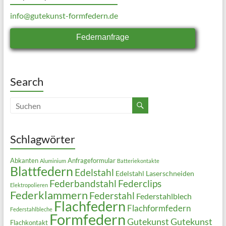
info@gutekunst-formfedern.de
Federnanfrage
Search
Schlagwörter
Abkanten
Anfrageformular
Aluminium
Batteriekontakte
Blattfedern
Edelstahl
Edelstahl Laserschneiden
Federbandstahl
Federclips
Elektropolieren
Federklammern
Federstahl
Federstahlblech
Flachfedern
Flachformfedern
Federstahlbleche
Formfedern
Gutekunst
Gutekunst
Flachkontakt