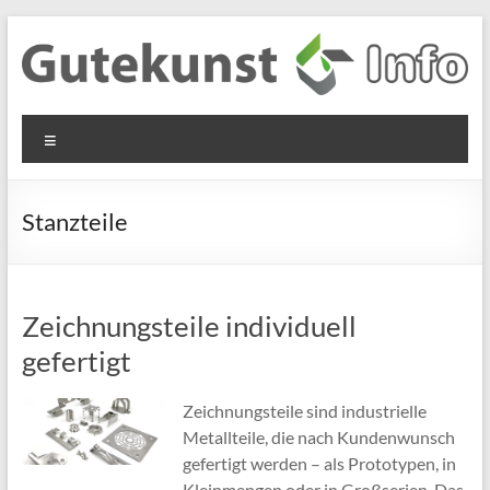
Zum
Inhalt
springen
Gutekunst
Informationen
Menü
und
Formfedern
Wissenswertes
GmbH
zu Federn aus
Stanzteile
Flachmaterial
Zeichnungsteile individuell
gefertigt
Zeichnungsteile sind industrielle
Metallteile, die nach Kundenwunsch
gefertigt werden – als Prototypen, in
Kleinmengen oder in Großserien. Das