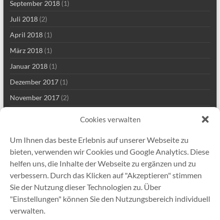
September 2018
(1)
Juli 2018
(2)
April 2018
(1)
März 2018
(1)
Januar 2018
(1)
Dezember 2017
(1)
November 2017
(2)
Mai 2017
(2)
Cookies verwalten
März 2017
(1)
Um Ihnen das beste Erlebnis auf unserer Webseite zu
Januar 2017
(1)
bieten, verwenden wir Cookies und Google Analytics. Diese
November 2016
(1)
helfen uns, die Inhalte der Webseite zu ergänzen und zu
verbessern. Durch das Klicken auf "Akzeptieren" stimmen
November 2015
(1)
Sie der Nutzung dieser Technologien zu. Über
Juni 2015
(2)
"Einstellungen" können Sie den Nutzungsbereich individuell
November 2014
(1)
verwalten.