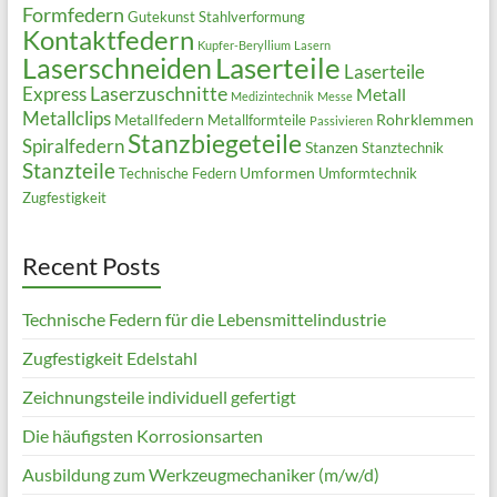
Formfedern
Gutekunst Stahlverformung
Kontaktfedern
Kupfer-Beryllium
Lasern
Laserteile
Laserschneiden
Laserteile
Laserzuschnitte
Express
Metall
Medizintechnik
Messe
Metallclips
Metallfedern
Rohrklemmen
Metallformteile
Passivieren
Stanzbiegeteile
Spiralfedern
Stanzen
Stanztechnik
Stanzteile
Umformen
Technische Federn
Umformtechnik
Zugfestigkeit
Recent Posts
Technische Federn für die Lebensmittelindustrie
Zugfestigkeit Edelstahl
Zeichnungsteile individuell gefertigt
Die häufigsten Korrosionsarten
Ausbildung zum Werkzeugmechaniker (m/w/d)