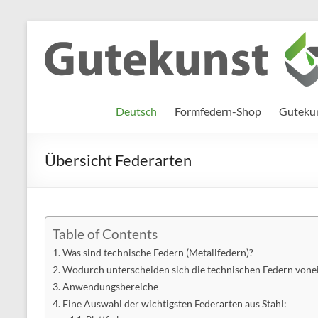
Zum
Inhalt
Gutekunst
Informationen
springen
und
Formfedern
Wissenswertes
GmbH
zu Federn aus
Deutsch
Formfedern-Shop
Gutekun
Flachmaterial
Übersicht Federarten
Table of Contents
Was sind technische Federn (Metallfedern)?
Wodurch unterscheiden sich die technischen Federn vone
Anwendungsbereiche
Eine Auswahl der wichtigsten Federarten aus Stahl: