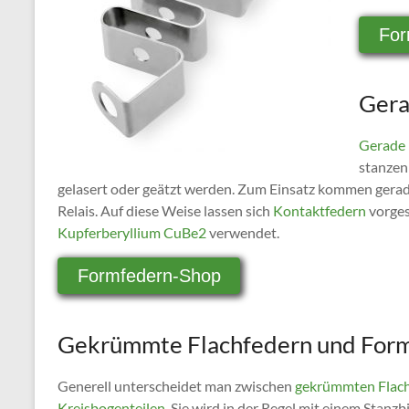
For
Gera
Gerade 
stanzen
gelasert oder geätzt werden. Zum Einsatz kommen gera
Relais. Auf diese Weise lassen sich
Kontaktfedern
vorges
Kupferberyllium CuBe2
verwendet.
Formfedern-Shop
Gekrümmte Flachfedern und For
Generell unterscheidet man zwischen
gekrümmten Flach
Kreisbogenteilen
. Sie wird in der Regel mit einem Stan