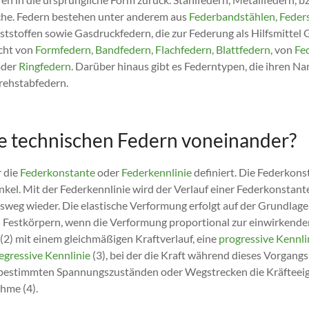
che. Federn bestehen unter anderem aus
Federbandstählen, Feder
stoffen sowie Gasdruckfedern, die zur Federung als Hilfsmittel G
icht von
Formfedern, Bandfedern, Flachfedern, Blattfedern
, von
Fed
der
Ringfedern
. Darüber hinaus gibt es Federntypen, die ihren Na
rehstabfedern.
e technischen Federn voneinander?
 die
Federkonstante
oder
Federkennlinie
definiert. Die Federkons
. Mit der Federkennlinie wird der Verlauf einer Federkonstante 
sweg wieder. Die elastische Verformung erfolgt auf der Grundlag
n Festkörpern, wenn die Verformung proportional zur einwirkenden
(2) mit einem gleichmäßigen Kraftverlauf, eine
progressive Kennli
egressive Kennlinie
(3), bei der die Kraft während dieses Vorgangs
i bestimmten Spannungszuständen oder Wegstrecken die Kräfteei
hme (4).