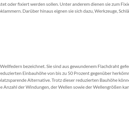
rastet oder fixiert werden sollen. Unter anderem dienen sie zum Fix
oklammern. Darüber hinaus eignen sie sich dazu, Werkzeuge, Schl
Wellfedern bezeichnet. Sie sind aus gewundenem Flachdraht gefer
r reduzierten Einbauhöhe von bis zu 50 Prozent gegenüber herkö
platzsparende Alternative. Trotz dieser reduzierten Bauhöhe könn
die Anzahl der Windungen, der Wellen sowie der Wellengrößen kan