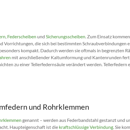
ern
,
Federscheiben
und
Sicherungsscheiben
. Zum Einsatz kommen s
nd Vorrichtungen, die sich bei bestimmten Schraubverbindungen ei
m besonders kompakt. Dadurch werden sie oftmals in begrenzten 
ahren
mit anschließender Kaltumformung und Kantenrunden ferti
chten zu einer Tellerfedernsäule verändert werden. Tellerfedern 
mmfedern und Rohrklemmen
hrklemmen
genannt – werden aus Federbandstahl gestanzt und u
cht. Haupteigenschaft ist die
kraftschlüssige Verbindung
. Sie ko