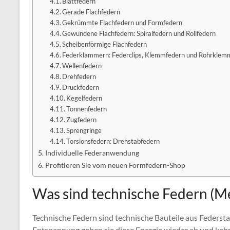
Blattfedern
Gerade Flachfedern
Gekrümmte Flachfedern und Formfedern
Gewundene Flachfedern: Spiralfedern und Rollfedern
Scheibenförmige Flachfedern
Federklammern: Federclips, Klemmfedern und Rohrkle
Wellenfedern
Drehfedern
Druckfedern
Kegelfedern
Tonnenfedern
Zugfedern
Sprengringe
Torsionsfedern: Drehstabfedern
Individuelle Federanwendung
Profitieren Sie vom neuen Formfedern-Shop
Was sind technische Federn (Me
Technische Federn sind technische Bauteile aus Federstah
Entspannung geben sie diese Energie wieder ab und kehre