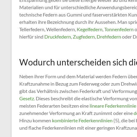
Materialien und für unterschiedliche Anwendungsberei
technische Federn aus Gummi und faserverstärkten Kunst
erhalten ihre Bezeichnung durch ihr Aussehen. Man spr
Tellerfedern, Wellenfedern,
Kegelfedern
,
Tonnenfedern
o
hierfür sind
Druckfedern
,
Zugfedern
,
Drehfedern
oder D
Wodurch unterscheiden sich di
Neben ihrer Form und dem Material werden Federn über
Kraftzunahme in Bezug zum Federweg oder zum Drehwinkel
gibt das Verhältnis zwischen Federkraft und Verformung
Gesetz
. Dieses beschreibt die elastische Verformung vo
meisten Federarten besitzen eine
lineare Federkennlinie
zunehmender Verformung an Kraft zunimmt oder eine
d
Hinzu kommen
kombinierte Federkennlinien
(5), die be
und flache Federkennlinien mit einer geringen Kraftzuna