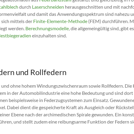
tahlblech
durch
Laserschneiden
herausgeschnitten und mit nachf
 Formenvielfalt und damit das Anwendungsspektrum sind nahezu 
 sich mittels der
Finite-Elemente-Methode
(FEM) durchführen. M
legt werden.
Berechnungsmodelle
, die allgemeingültig sind, gibt e
estbiegeradien
einzuhalten sind.
dern und Rollfedern
 und ohne hohem Windungszwischenraum sowie Rollfedern. Die He
rem in der Automobilindustrie eine hohe Bedeutung und sind dort 
men beispielsweise in Federzugsystemen zum Einsatz. Gewundene
el. Dabei dient die gespeicherte Kraft als Ausgleich oder Rückst
in einer Ebene nach der archimedischen Spirale gewunden. Ein ko
rühren, und stellt zudem eine reibungsarme Funktion der Federn si