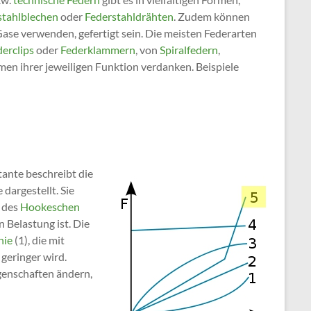
stahlblechen
oder
Federstahldrähten
. Zudem können
ase verwenden, gefertigt sein. Die meisten Federarten
erclips
oder
Federklammern
, von
Spiralfedern
,
men ihrer jeweiligen Funktion verdanken. Beispiele
tante beschreibt die
dargestellt. Sie
e des
Hookeschen
 Belastung ist. Die
nie
(1), die mit
 geringer wird.
genschaften ändern,