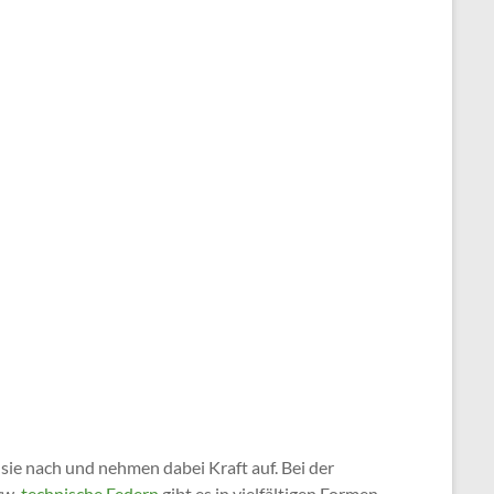
 sie nach und nehmen dabei Kraft auf. Bei der
zw.
technische Federn
gibt es in vielfältigen Formen,