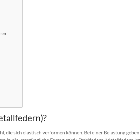
mmen
tallfedern)?
l, die sich elastisch verformen können. Bei einer Belastung geben
n in die ursprüngliche Form zurück. Stahlfedern, Metallfedern, b