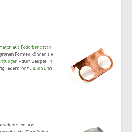
omaten
aus
Federbandstahl
igranen Formen können sie
ichtungen
– zum Beispiel in
fig Federbronz
CuSn6
und
Geradenteilen und
Form gebracht. Formfedern