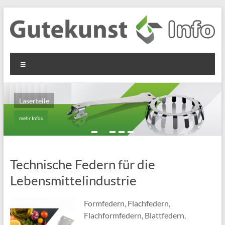
Zum
Inhalt
springen
Gutekunst
Informationen
Menü
und
Formfedern
Wissenswertes
GmbH
zu Federn aus
Laserteile
Flachmaterial
mehr Infos
Technische Federn für die
Lebensmittelindustrie
Formfedern, Flachfedern,
Flachformfedern, Blattfedern,