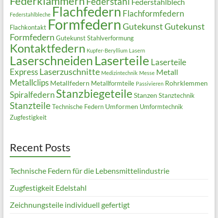
Federklammern
Federstahl
Federstahlblech
Flachfedern
Flachformfedern
Federstahlbleche
Formfedern
Gutekunst
Gutekunst
Flachkontakt
Formfedern
Gutekunst Stahlverformung
Kontaktfedern
Kupfer-Beryllium
Lasern
Laserteile
Laserschneiden
Laserteile
Laserzuschnitte
Express
Metall
Medizintechnik
Messe
Metallclips
Metallfedern
Rohrklemmen
Metallformteile
Passivieren
Stanzbiegeteile
Spiralfedern
Stanzen
Stanztechnik
Stanzteile
Umformen
Technische Federn
Umformtechnik
Zugfestigkeit
Recent Posts
Technische Federn für die Lebensmittelindustrie
Zugfestigkeit Edelstahl
Zeichnungsteile individuell gefertigt