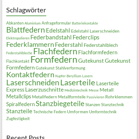
Schlagwörter
Abkanten
Anfrageformular
Aluminium
Batteriekontakte
Blattfedern
Edelstahl
Edelstahl Laserschneiden
Federbandstahl
Federclips
Elektropolieren
Federklammern
Federstahl
Federstahlblech
Flachfedern
Flachformfedern
Federstahlbleche
Formfedern
Gutekunst
Gutekunst
Flachkontakt
Formfedern
Gutekunst Stahlverformung
Kontaktfedern
Kupfer-Beryllium
Lasern
Laserteile
Laserschneiden
Laserteile
Laserzuschnitte
Express
Metall
Medizintechnik
Messe
Metallclips
Metallfedern
Rohrklemmen
Metallformteile
Passivieren
Stanzbiegeteile
Spiralfedern
Stanzen
Stanztechnik
Stanzteile
Umformen
Technische Federn
Umformtechnik
Zugfestigkeit
Recent Posts