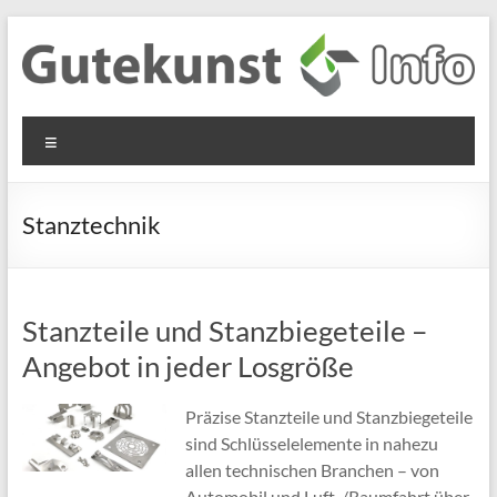
Zum
Inhalt
springen
Gutekunst
Informationen
Menü
und
Formfedern
Wissenswertes
GmbH
zu Federn aus
Stanztechnik
Flachmaterial
Stanzteile und Stanzbiegeteile –
Angebot in jeder Losgröße
Präzise Stanzteile und Stanzbiegeteile
sind Schlüsselelemente in nahezu
allen technischen Branchen – von
Automobil und Luft-/Raumfahrt über