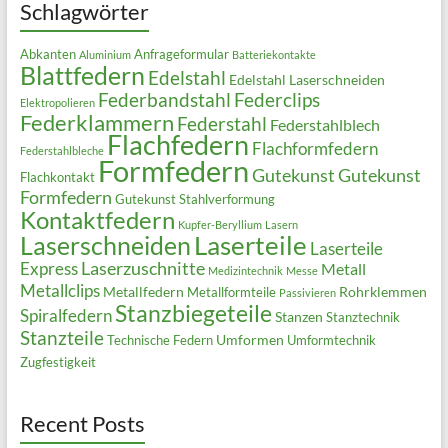
Schlagwörter
Abkanten
Anfrageformular
Aluminium
Batteriekontakte
Blattfedern
Edelstahl
Edelstahl Laserschneiden
Federbandstahl
Federclips
Elektropolieren
Federklammern
Federstahl
Federstahlblech
Flachfedern
Flachformfedern
Federstahlbleche
Formfedern
Gutekunst
Gutekunst
Flachkontakt
Formfedern
Gutekunst Stahlverformung
Kontaktfedern
Kupfer-Beryllium
Lasern
Laserteile
Laserschneiden
Laserteile
Laserzuschnitte
Express
Metall
Medizintechnik
Messe
Metallclips
Metallfedern
Rohrklemmen
Metallformteile
Passivieren
Stanzbiegeteile
Spiralfedern
Stanzen
Stanztechnik
Stanzteile
Umformen
Technische Federn
Umformtechnik
Zugfestigkeit
Recent Posts