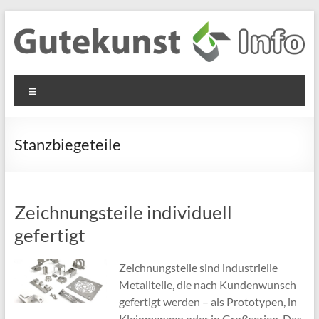
Zum
Inhalt
springen
Gutekunst
Informationen
Menü
und
Formfedern
Wissenswertes
GmbH
zu Federn aus
Stanzbiegeteile
Flachmaterial
Zeichnungsteile individuell
gefertigt
Zeichnungsteile sind industrielle
Metallteile, die nach Kundenwunsch
gefertigt werden – als Prototypen, in
Kleinmengen oder in Großserien. Das