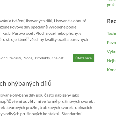
pruži
Rec
ování a tváření, lisovaných dílů, Lisované a ohnuté
tažené kovové díly speciálně vyrobené podle
níka. Li Pásová ocel , Plochá ocel nebo plechy, v
Tech
ěru stroje, téměř všechny kvality ocelí a barevných
Pevno
Výkr
 ohnuté části
,
Prodej
,
Produkty
,
Znalost
Čtěte více
Nejb
Kond
ých ohýbaných dílů
lisované ohýbané díly jsou často nabízeny jako
napříč všemi odvětvími ve formě pružinových svorek ,
ek , tvarových pružin , trubkových svorek , upínacích
cky vodivých pružinových kontaktů . Standardní