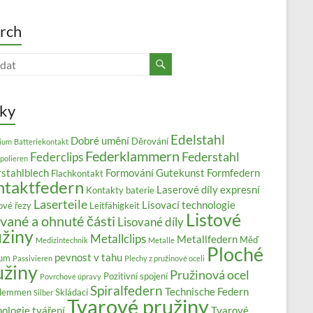
rch
tky
Edelstahl
Dobré umění
Děrování
ium
Batteriekontakt
Federklammern
Federstahl
Federclips
polieren
stahlblech
Formování
Gutekunst Formfedern
Flachkontakt
ntaktfedern
Laserové díly expresní
Kontakty baterie
Laserteile
Lisovací technologie
ové řezy
Leitfähigkeit
Listové
vané a ohnuté části
Lisované díly
užiny
Metallclips
Metallfedern
Měď
Medizintechnik
Metalle
Ploché
pevnost v tahu
ium
Passivieren
Plechy z pružinové oceli
užiny
Pružinová ocel
Pozitivní spojení
Povrchové úpravy
Spiralfedern
Technische Federn
klemmen
Skládací
Silber
Tvarové pružiny
ologie tváření
Tvarové