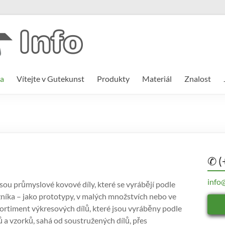
a
Vítejte v Gutekunst
Produkty
Materiál
Znalost
✆ (
info
sou průmyslové kovové díly, které se vyrábějí podle
íka – jako prototypy, v malých množstvích nebo ve
 Sortiment výkresových dílů, které jsou vyráběny podle
 a vzorků, sahá od soustružených dílů, přes