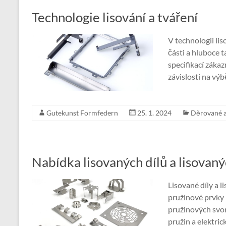
Technologie lisování a tváření
V technologii lis
části a hluboce 
specifikací zákaz
závislosti na výb
Gutekunst Formfedern
25. 1. 2024
Děrované a
Nabídka lisovaných dílů a lisovan
Lisované díly a 
pružinové prvky 
pružinových svor
pružin a elektri