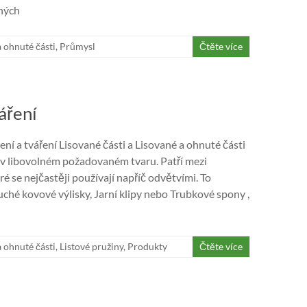
aných
 ohnuté části
,
Průmysl
Čtěte více
áření
ení a tváření Lisované části a Lisované a ohnuté části
 v libovolném požadovaném tvaru. Patří mezi
é se nejčastěji používají napříč odvětvími. To
ché kovové výlisky, Jarní klipy nebo Trubkové spony ,
 ohnuté části
,
Listové pružiny
,
Produkty
Čtěte více