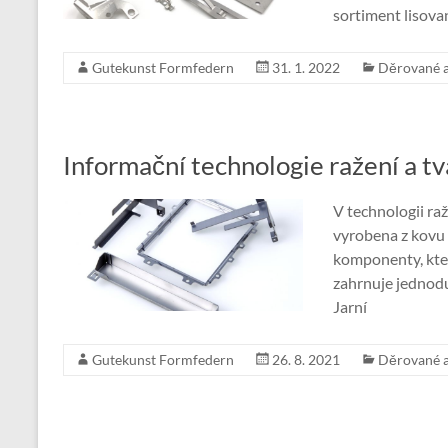
sortiment lisov
Gutekunst Formfedern
31. 1. 2022
Děrované a
Informační technologie ražení a tv
V technologii raž
vyrobena z kovu
komponenty, kter
zahrnuje jednodu
Jarní
Gutekunst Formfedern
26. 8. 2021
Děrované a