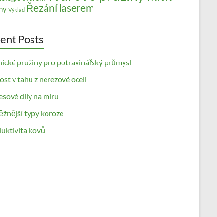
Řezání laserem
ny
Výklad
ent Posts
nické pružiny pro potravinářský průmysl
st v tahu z nerezové oceli
esové díly na míru
ěžnější typy koroze
uktivita kovů