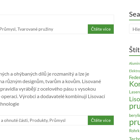
Sea
Průmysl
,
Tvarované pružiny
Čtěte více
Ští
Alumin
Elektro
ných a ohýbaných dílů je rozmanitý a lze je
Feder
ha různým designům, tvarům a kovům. Lisované
Ko
zpravidla vyrábějí z ocelového pásu s vysokou
Laser
é operaci. Výrobci a dodavatelé kombinují Lisovací
Liso
chnologie
pr
beryl
pr
a ohnuté části
,
Produkty
,
Průmysl
Čtěte více
Rohr
Techn