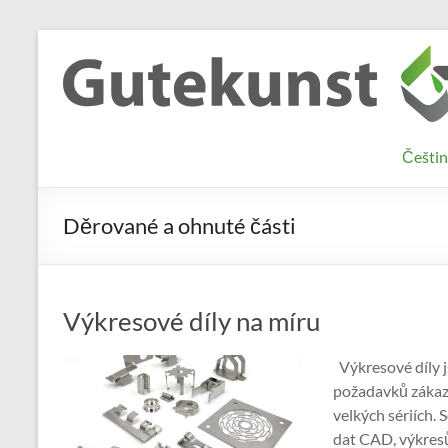
Skip
to
Gutekunst
Informationen
content
und
Formfedern
Wissenswertes
GmbH
zu Federn aus
Češtin
Flachmaterial
Děrované a ohnuté části
Výkresové díly na míru
Výkresové díly j
požadavků zákazn
velkých sériích.
dat CAD, výkresů