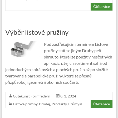
Čtěte více
Výběr listové pružiny
Pod zastřešujícím termínem Listové
pružiny stát se jiným Druhy peří
shrnuto, které lze použít v nesčetných
aplikacích. Jejich sortiment sahá od
jednoduchých spirálových a plochých pružin až po složité
tvarované a parabolické pružiny, které se přesně
přizpůsobují geometrii okolních součástí.
Gutekunst Formfedern
8. 1. 2024
Listové pružiny
,
Prodej
,
Produkty
,
Průmysl
Čtěte více