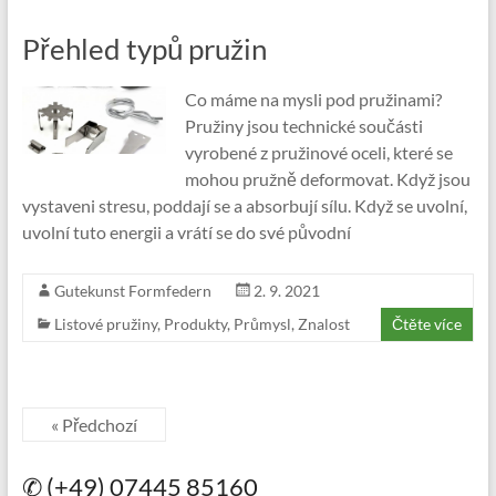
Přehled typů pružin
Co máme na mysli pod pružinami?
Pružiny jsou technické součásti
vyrobené z pružinové oceli, které se
mohou pružně deformovat. Když jsou
vystaveni stresu, poddají se a absorbují sílu. Když se uvolní,
uvolní tuto energii a vrátí se do své původní
Gutekunst Formfedern
2. 9. 2021
Listové pružiny
,
Produkty
,
Průmysl
,
Znalost
Čtěte více
« Předchozí
✆ (+49) 07445 85160