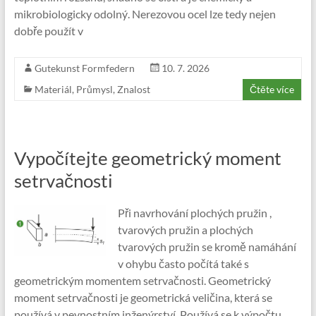
mikrobiologicky odolný. Nerezovou ocel lze tedy nejen
dobře použít v
Gutekunst Formfedern
10. 7. 2026
Materiál
,
Průmysl
,
Znalost
Čtěte více
Vypočítejte geometrický moment
setrvačnosti
Při navrhování plochých pružin ,
tvarových pružin a plochých
tvarových pružin se kromě namáhání
v ohybu často počítá také s
geometrickým momentem setrvačnosti. Geometrický
moment setrvačnosti je geometrická veličina, která se
používá v pevnostním inženýrství. Používá se k výpočtu