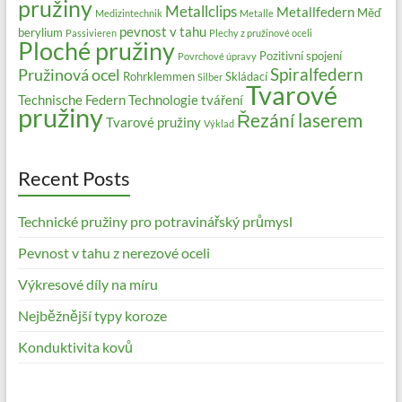
pružiny
Metallclips
Metallfedern
Měď
Medizintechnik
Metalle
pevnost v tahu
berylium
Passivieren
Plechy z pružinové oceli
Ploché pružiny
Pozitivní spojení
Povrchové úpravy
Spiralfedern
Pružinová ocel
Rohrklemmen
Skládací
Silber
Tvarové
Technische Federn
Technologie tváření
pružiny
Řezání laserem
Tvarové pružiny
Výklad
Recent Posts
Technické pružiny pro potravinářský průmysl
Pevnost v tahu z nerezové oceli
Výkresové díly na míru
Nejběžnější typy koroze
Konduktivita kovů