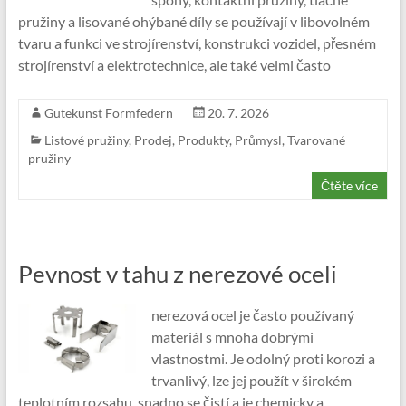
pružiny a lisované ohýbané díly se používají v libovolném
tvaru a funkci ve strojírenství, konstrukci vozidel, přesném
strojírenství a elektrotechnice, ale také velmi často
Gutekunst Formfedern
20. 7. 2026
Listové pružiny
,
Prodej
,
Produkty
,
Průmysl
,
Tvarované
pružiny
Čtěte více
Pevnost v tahu z nerezové oceli
nerezová ocel je často používaný
materiál s mnoha dobrými
vlastnostmi. Je odolný proti korozi a
trvanlivý, lze jej použít v širokém
teplotním rozsahu, snadno se čistí a je chemicky a