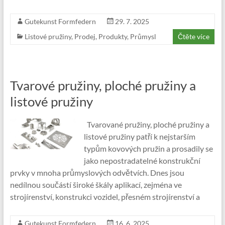
Gutekunst Formfedern
29. 7. 2025
Listové pružiny
,
Prodej
,
Produkty
,
Průmysl
Čtěte více
Tvarové pružiny, ploché pružiny a
listové pružiny
Tvarované pružiny, ploché pružiny a
listové pružiny patří k nejstarším
typům kovových pružin a prosadily se
jako nepostradatelné konstrukční
prvky v mnoha průmyslových odvětvích. Dnes jsou
nedílnou součástí široké škály aplikací, zejména ve
strojírenství, konstrukci vozidel, přesném strojírenství a
Gutekunst Formfedern
16. 6. 2025