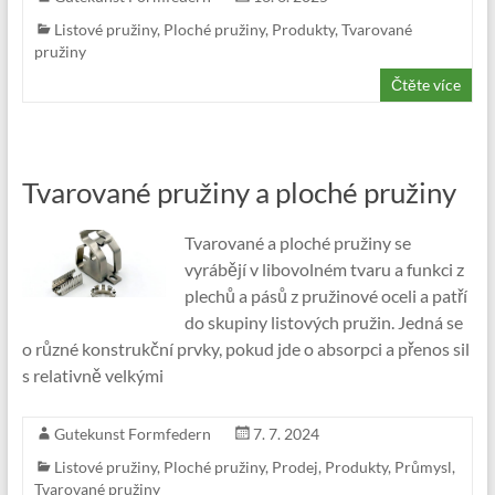
Listové pružiny
,
Ploché pružiny
,
Produkty
,
Tvarované
pružiny
Čtěte více
Tvarované pružiny a ploché pružiny
Tvarované a ploché pružiny se
vyrábějí v libovolném tvaru a funkci z
plechů a pásů z pružinové oceli a patří
do skupiny listových pružin. Jedná se
o různé konstrukční prvky, pokud jde o absorpci a přenos sil
s relativně velkými
Gutekunst Formfedern
7. 7. 2024
Listové pružiny
,
Ploché pružiny
,
Prodej
,
Produkty
,
Průmysl
,
Tvarované pružiny