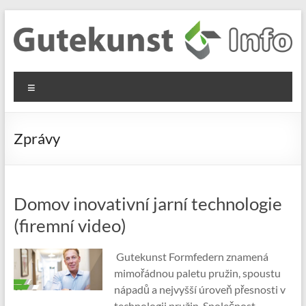
Skip
to
content
Gutekunst
Informationen
Menu
und
Formfedern
Wissenswertes
GmbH
zu Federn aus
Zprávy
Flachmaterial
Domov inovativní jarní technologie
(firemní video)
Gutekunst Formfedern znamená
mimořádnou paletu pružin, spoustu
nápadů a nejvyšší úroveň přesnosti v
technologii pružin. Společnost