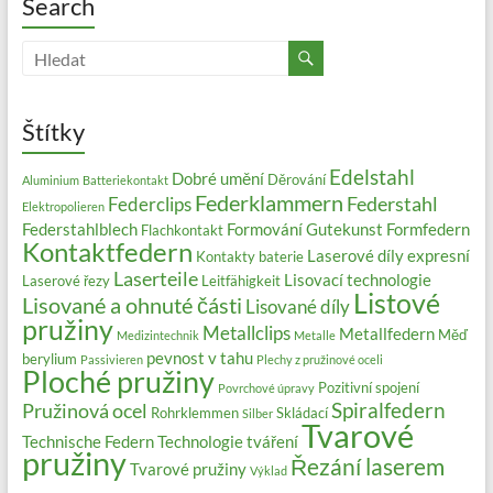
Search
Štítky
Edelstahl
Dobré umění
Děrování
Aluminium
Batteriekontakt
Federklammern
Federstahl
Federclips
Elektropolieren
Federstahlblech
Formování
Gutekunst Formfedern
Flachkontakt
Kontaktfedern
Laserové díly expresní
Kontakty baterie
Laserteile
Lisovací technologie
Laserové řezy
Leitfähigkeit
Listové
Lisované a ohnuté části
Lisované díly
pružiny
Metallclips
Metallfedern
Měď
Medizintechnik
Metalle
pevnost v tahu
berylium
Passivieren
Plechy z pružinové oceli
Ploché pružiny
Pozitivní spojení
Povrchové úpravy
Spiralfedern
Pružinová ocel
Rohrklemmen
Skládací
Silber
Tvarové
Technische Federn
Technologie tváření
pružiny
Řezání laserem
Tvarové pružiny
Výklad