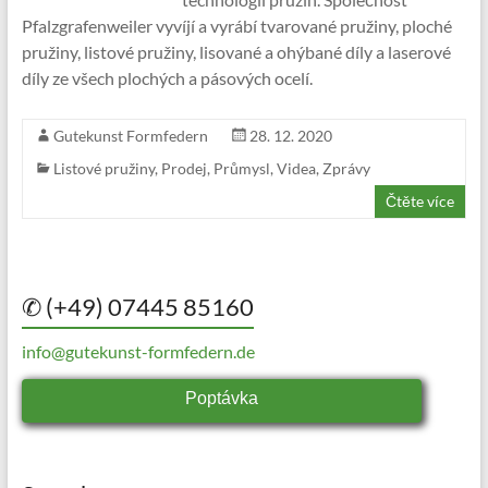
Pfalzgrafenweiler vyvíjí a vyrábí tvarované pružiny, ploché
pružiny, listové pružiny, lisované a ohýbané díly a laserové
díly ze všech plochých a pásových ocelí.
Gutekunst Formfedern
28. 12. 2020
Listové pružiny
,
Prodej
,
Průmysl
,
Videa
,
Zprávy
Čtěte více
✆ (+49) 07445 85160
info@gutekunst-formfedern.de
Poptávka