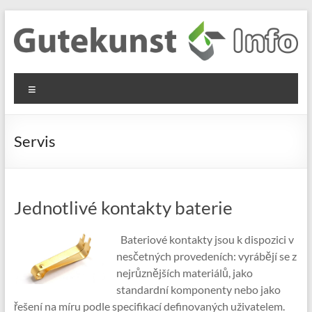
Skip
to
content
Gutekunst
Informationen
Menu
und
Formfedern
Wissenswertes
GmbH
zu Federn aus
Servis
Flachmaterial
Jednotlivé kontakty baterie
Bateriové kontakty jsou k dispozici v
nesčetných provedeních: vyrábějí se z
nejrůznějších materiálů, jako
standardní komponenty nebo jako
řešení na míru podle specifikací definovaných uživatelem.