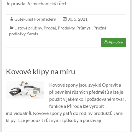
Je pravda, že mechanický třecí
Gutekunst Formfedern
30. 5. 2021
Listové pružiny
,
Prodej
,
Produkty
,
Průmysl
,
Pružné
podložky
,
Servis
Čtěte více
Kovové klipy na míru
Kovové spony jsou zvyklé Opravit a
připevnění různých předmětů a lze je
použít v jakémkoli požadovaném tvar ,
funkce a Příroda lze vyrobit
individuálně. Kovové spony patří do rodiny produktů Jarní
klipy . Lze je použít různými způsoby a používají