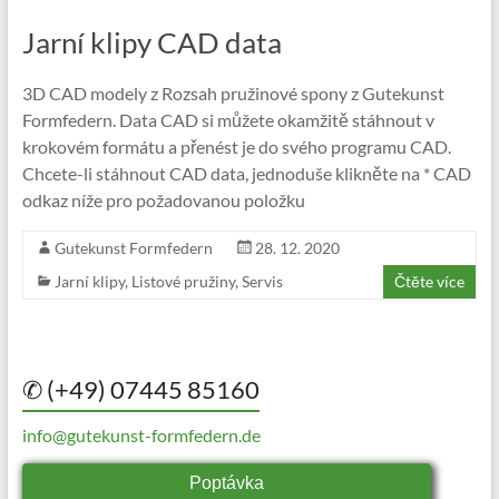
Jarní klipy CAD data
3D CAD modely z Rozsah pružinové spony z Gutekunst
Formfedern. Data CAD si můžete okamžitě stáhnout v
krokovém formátu a přenést je do svého programu CAD.
Chcete-li stáhnout CAD data, jednoduše klikněte na * CAD
odkaz níže pro požadovanou položku
Gutekunst Formfedern
28. 12. 2020
Jarní klipy
,
Listové pružiny
,
Servis
Čtěte více
✆ (+49) 07445 85160
info@gutekunst-formfedern.de
Poptávka