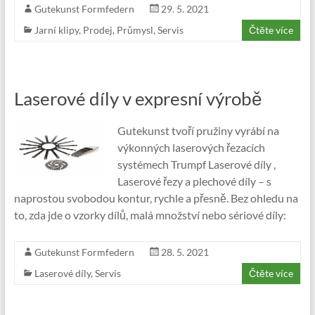
Gutekunst Formfedern
29. 5. 2021
Jarní klipy
,
Prodej
,
Průmysl
,
Servis
Čtěte více
Laserové díly v expresní výrobě
Gutekunst tvoří pružiny vyrábí na
výkonných laserových řezacích
systémech Trumpf Laserové díly ,
Laserové řezy a plechové díly – s
naprostou svobodou kontur, rychle a přesně. Bez ohledu na
to, zda jde o vzorky dílů, malá množství nebo sériové díly:
Gutekunst Formfedern
28. 5. 2021
Laserové díly
,
Servis
Čtěte více