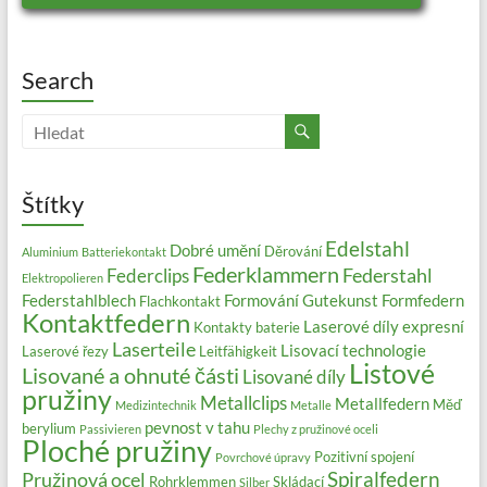
Search
Štítky
Edelstahl
Dobré umění
Děrování
Aluminium
Batteriekontakt
Federklammern
Federstahl
Federclips
Elektropolieren
Federstahlblech
Formování
Gutekunst Formfedern
Flachkontakt
Kontaktfedern
Laserové díly expresní
Kontakty baterie
Laserteile
Lisovací technologie
Laserové řezy
Leitfähigkeit
Listové
Lisované a ohnuté části
Lisované díly
pružiny
Metallclips
Metallfedern
Měď
Medizintechnik
Metalle
pevnost v tahu
berylium
Passivieren
Plechy z pružinové oceli
Ploché pružiny
Pozitivní spojení
Povrchové úpravy
Spiralfedern
Pružinová ocel
Rohrklemmen
Skládací
Silber