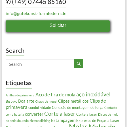
✆ (+49) 07445 85160
info@gutekunst-formfedern.de
Solicitar
Search
Etiquetas
aço inoxidável
Aço de tira de mola
Anilhas de primavera
Clips de
Boa arte
Clipes metálicos
Bisbigo
Chapa de níquel
primavera
condutividade
Conexão de montagem de força
Contacto
Corte a laser
converter
Corte a laser
com a bateria
Discos de mola
Estampagem
Expresso de Peças a Laser
do dedo
dourado
Eletropolishing
Molas
Molas de