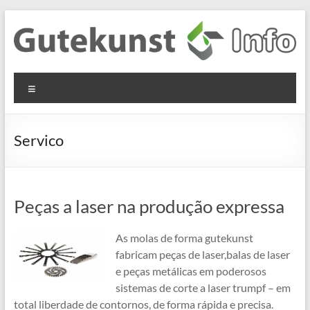
Skip
to
content
Gutekunst
Informationen
Menu
und
Formfedern
Wissenswertes
GmbH
zu Federn aus
Servico
Flachmaterial
Peças a laser na produção expressa
As molas de forma gutekunst
fabricam peças de laser,balas de laser
e peças metálicas em poderosos
sistemas de corte a laser trumpf – em
total liberdade de contornos, de forma rápida e precisa.