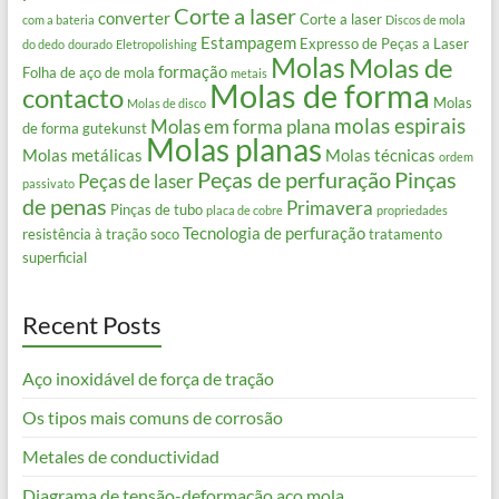
Corte a laser
converter
Corte a laser
com a bateria
Discos de mola
Estampagem
Expresso de Peças a Laser
do dedo
dourado
Eletropolishing
Molas
Molas de
formação
Folha de aço de mola
metais
Molas de forma
contacto
Molas
Molas de disco
molas espirais
Molas em forma plana
de forma gutekunst
Molas planas
Molas metálicas
Molas técnicas
ordem
Peças de perfuração
Pinças
Peças de laser
passivato
de penas
Primavera
Pinças de tubo
placa de cobre
propriedades
Tecnologia de perfuração
resistência à tração
soco
tratamento
superficial
Recent Posts
Aço inoxidável de força de tração
Os tipos mais comuns de corrosão
Metales de conductividad
Diagrama de tensão-deformação aço mola