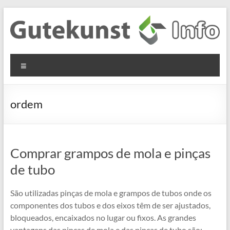
Skip
to
content
Gutekunst
Informationen
Menu
und
Formfedern
Wissenswertes
GmbH
zu Federn aus
ordem
Flachmaterial
Comprar grampos de mola e pinças
de tubo
São utilizadas pinças de mola e grampos de tubos onde os
componentes dos tubos e dos eixos têm de ser ajustados,
bloqueados, encaixados no lugar ou fixos. As grandes
vantagens das pinças de mola e das pinças de tubo são: