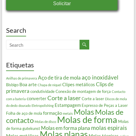
Solicitar
Search
Etiquetas
aço inoxidável
Aço de tira de mola
Anilhas de primavera
Clips de
Boa arte
Clipes metálicos
Bisbigo
Chapa de níquel
primavera
condutividade
Conexão de montagem de força
Contacto
Corte a laser
converter
Corte a laser
com a bateria
Discos de mola
Estampagem
Expresso de Peças a Laser
do dedo
dourado
Eletropolishing
Molas
Molas de
formação
Folha de aço de mola
metais
Molas de forma
contacto
Molas
Molas de disco
molas espirais
Molas em forma plana
de forma gutekunst
Molas planas
Molas metálicas
Molas técnicas