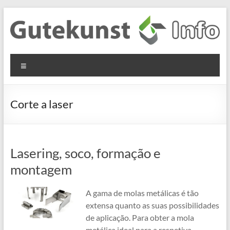
Skip
to
content
Gutekunst
Informationen
Menu
und
Formfedern
Wissenswertes
GmbH
zu Federn aus
Corte a laser
Flachmaterial
Lasering, soco, formação e
montagem
A gama de molas metálicas é tão
extensa quanto as suas possibilidades
de aplicação. Para obter a mola
metálica ideal para a respetiva