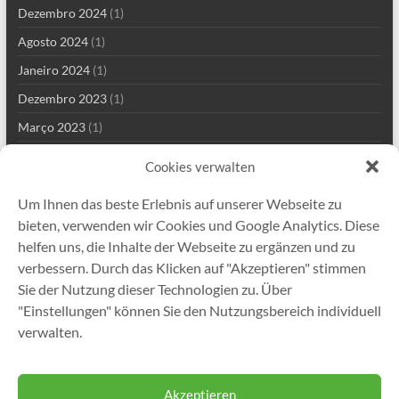
Dezembro 2024
(1)
Agosto 2024
(1)
Janeiro 2024
(1)
Dezembro 2023
(1)
Março 2023
(1)
Fevereiro 2023
(1)
Cookies verwalten
Abril 2022
(1)
Um Ihnen das beste Erlebnis auf unserer Webseite zu
Janeiro 2022
(2)
bieten, verwenden wir Cookies und Google Analytics. Diese
Dezembro 2021
(3)
helfen uns, die Inhalte der Webseite zu ergänzen und zu
verbessern. Durch das Klicken auf "Akzeptieren" stimmen
Setembro 2021
(2)
Sie der Nutzung dieser Technologien zu. Über
Agosto 2021
(5)
"Einstellungen" können Sie den Nutzungsbereich individuell
Julho 2021
(13)
verwalten.
Março 2021
(1)
Akzeptieren