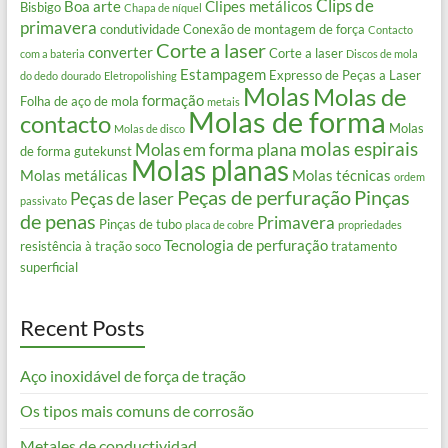
Clips de
Boa arte
Clipes metálicos
Bisbigo
Chapa de níquel
primavera
condutividade
Conexão de montagem de força
Contacto
Corte a laser
converter
Corte a laser
com a bateria
Discos de mola
Estampagem
Expresso de Peças a Laser
do dedo
dourado
Eletropolishing
Molas
Molas de
formação
Folha de aço de mola
metais
Molas de forma
contacto
Molas
Molas de disco
molas espirais
Molas em forma plana
de forma gutekunst
Molas planas
Molas metálicas
Molas técnicas
ordem
Peças de perfuração
Pinças
Peças de laser
passivato
de penas
Primavera
Pinças de tubo
placa de cobre
propriedades
Tecnologia de perfuração
resistência à tração
soco
tratamento
superficial
Recent Posts
Aço inoxidável de força de tração
Os tipos mais comuns de corrosão
Metales de conductividad