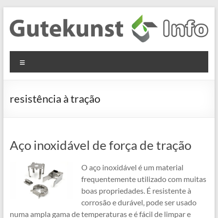
Skip
to
content
Gutekunst
Informationen
Menu
und
Formfedern
Wissenswertes
GmbH
zu Federn aus
resistência à tração
Flachmaterial
Aço inoxidável de força de tração
O aço inoxidável é um material
frequentemente utilizado com muitas
boas propriedades. É resistente à
corrosão e durável, pode ser usado
numa ampla gama de temperaturas e é fácil de limpar e