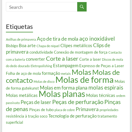
Etiquetas
aço inoxidável
Aço de tira de mola
Anilhas de primavera
Clips de
Boa arte
Clipes metálicos
Bisbigo
Chapa de níquel
primavera
condutividade
Conexão de montagem de força
Contacto
Corte a laser
converter
Corte a laser
com a bateria
Discos de mola
Estampagem
Expresso de Peças a Laser
do dedo
dourado
Eletropolishing
Molas
Molas de
formação
Folha de aço de mola
metais
Molas de forma
contacto
Molas
Molas de disco
molas espirais
Molas em forma plana
de forma gutekunst
Molas planas
Molas metálicas
Molas técnicas
ordem
Peças de perfuração
Pinças
Peças de laser
passivato
de penas
Primavera
Pinças de tubo
placa de cobre
propriedades
Tecnologia de perfuração
resistência à tração
soco
tratamento
superficial