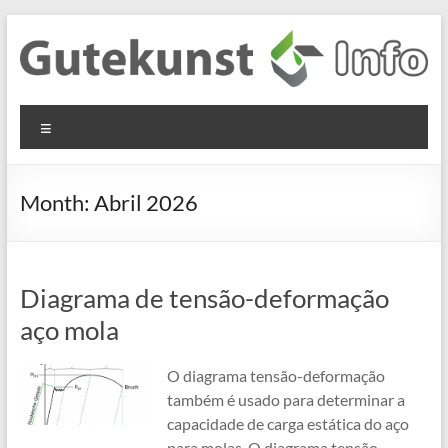
Skip
to
content
Gutekunst
Informationen
Menu
und
Formfedern
Wissenswertes
GmbH
zu Federn aus
Month:
Abril 2026
Flachmaterial
Diagrama de tensão-deformação
aço mola
O diagrama tensão-deformação
também é usado para determinar a
capacidade de carga estática do aço
para molas. O diagrama tensão-