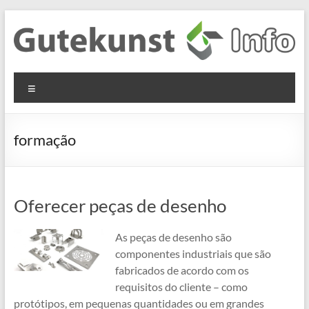
Skip
to
content
Gutekunst
Informationen
Menu
und
Formfedern
Wissenswertes
GmbH
zu Federn aus
formação
Flachmaterial
Oferecer peças de desenho
As peças de desenho são
componentes industriais que são
fabricados de acordo com os
requisitos do cliente – como
protótipos, em pequenas quantidades ou em grandes