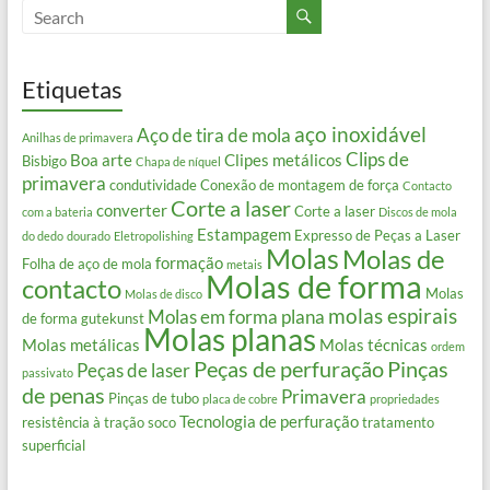
Etiquetas
aço inoxidável
Aço de tira de mola
Anilhas de primavera
Clips de
Boa arte
Clipes metálicos
Bisbigo
Chapa de níquel
primavera
condutividade
Conexão de montagem de força
Contacto
Corte a laser
converter
Corte a laser
com a bateria
Discos de mola
Estampagem
Expresso de Peças a Laser
do dedo
dourado
Eletropolishing
Molas
Molas de
formação
Folha de aço de mola
metais
Molas de forma
contacto
Molas
Molas de disco
molas espirais
Molas em forma plana
de forma gutekunst
Molas planas
Molas metálicas
Molas técnicas
ordem
Peças de perfuração
Pinças
Peças de laser
passivato
de penas
Primavera
Pinças de tubo
placa de cobre
propriedades
Tecnologia de perfuração
resistência à tração
soco
tratamento
superficial