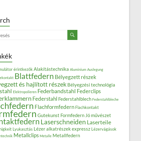
rch
mkék
Alakítástechnika
ulátor érintkezők
Aluminium
Auslegung
Blattfedern
Bélyegzett részek
iekontakt
egzett és hajlított részek
Bélyegzési technológia
stahl
Federbandstahl
Federclips
Elektropolieren
erklammern
Federstahl
Federstahlblech
Federstahlbleche
achfedern
Flachformfedern
Flachkontakt
rmfedern
Gutekunst Formfedern
Jó művészet
ntaktfedern
Laserschneiden
Laserteile
Lézer alkatrészek expressz
higkeit
Lyukasztás
Lézervágások
Metallclips
Metallfedern
ntechnik
Metalle