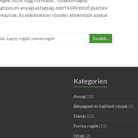
ségek. Attól függ Formálás , Tulajdonságok,
típus és anyagvastagság, ezért különböző gyártási
lmaznak. Az alábbiakban röviden áttekintjük azokat
gók
,
Lapos rugók
,
Lemezrugók
Tovább...
Kategorien
Anyag
(10)
Bélyegzett és hajlított részek
(5)
Eladás
(22)
Forma rugók
(11)
Hírek
(2)