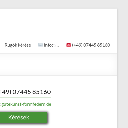
Rugók kérése
info@…
(+49) 07445 85160
+49) 07445 85160
@gutekunst-formfedern.de
Kérések