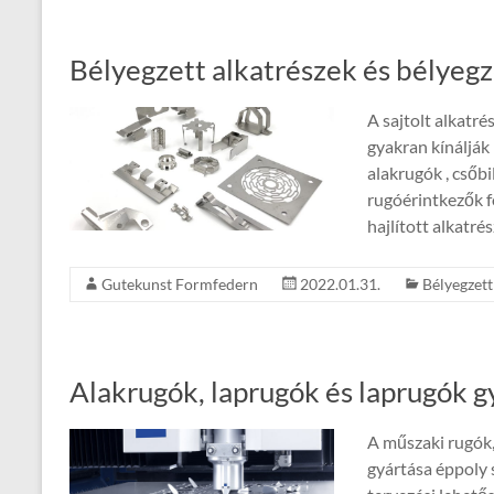
Bélyegzett alkatrészek és bélyegze
A sajtolt alkatr
gyakran kínálják
alakrugók , csőb
rugóérintkezők f
hajlított alkatr
Gutekunst Formfedern
2022.01.31.
Bélyegzett 
Alakrugók, laprugók és laprugók g
A műszaki rugók,
gyártása éppoly 