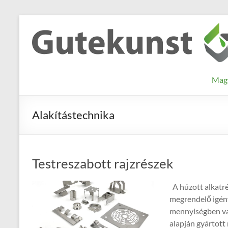
Skip
to
Gutekunst
Informationen
content
und
Formfedern
Wissenswertes
GmbH
zu Federn aus
Mag
Flachmaterial
Alakítástechnika
Testreszabott rajzrészek
A húzott alkatré
megrendelő igény
mennyiségben va
alapján gyártott 