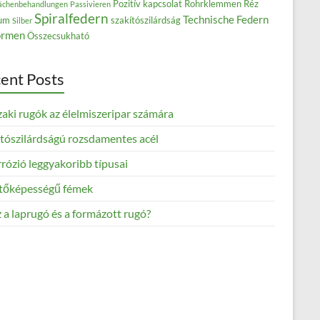
Pozitív kapcsolat
Rohrklemmen
Réz
ächenbehandlungen
Passivieren
Spiralfedern
Technische Federn
ium
szakítószilárdság
Silber
rmen
Összecsukható
ent Posts
aki rugók az élelmiszeripar számára
ítószilárdságú rozsdamentes acél
rózió leggyakoribb típusai
tőképességű fémek
 a laprugó és a formázott rugó?