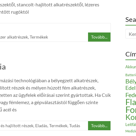
szektől, stancolt-hajlított alkatrészektől, lézeres
öntött rugóktól
Sea
zer alkatrészek
,
Termékek
Tovább...
Cí
ia
Akkum
Batter
rmázási technológiában a bélyegzett alkatrészek,
Bély
Edel
lított részek és mélyen húzott fém alkatrészek,
Fed
etten az ügyfelek előírásai szerint gyártottak. Ha Csík
Fl
 vagy fémlemez, a gépválasztástól függően szinte
Fo
 acél és
Ko
Leitfä
és hajlított részek
,
Eladás
,
Termékek
,
Tudás
Tovább...
Medizi