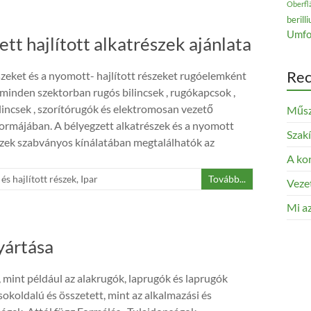
Oberfl
berill
Umfo
tt hajlított alkatrészek ajánlata
Rec
észeket és a nyomott- hajlított részeket rugóelemként
 minden szektorban rugós bilincsek , rugókapcsok ,
ilincsek , szorítórugók és elektromosan vezető
Műsz
ormájában. A bélyegzett alkatrészek és a nyomott
Szak
észek szabványos kínálatában megtalálhatók az
A kor
és hajlított részek
,
Ipar
Tovább...
Veze
Mi az
yártása
 mint például az alakrugók, laprugók és laprugók
sokoldalú és összetett, mint az alkalmazási és