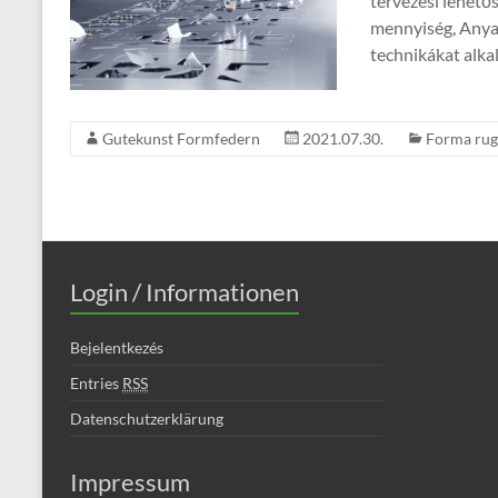
tervezési lehető
mennyiség, Anyag
technikákat alka
Gutekunst Formfedern
2021.07.30.
Forma ru
Login / Informationen
Bejelentkezés
Entries
RSS
Datenschutzerklärung
Impressum