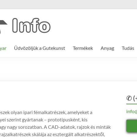
yar
Üdvözöljük a Gutekunst
Termékek
Anyag
Tudás
✆ (
info
szek olyan ipari fémalkatrészek, amelyeket a
ei szerint gyártanak – prototípusként, kis
gy nagy sorozatban. A CAD-adatok, rajzok és minták
rajzalkatrészek skálája az esztergált alkatrészektől,