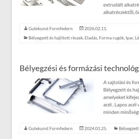
extrudált alkatré
alkatrészektől, 
Gutekunst Formfedern
2026.02.11.
Bélyegzett és hajlított részek
,
Eladás
,
Forma rugók
,
Ipar
,
Lé
Bélyegzési és formázási technológ
A sajtolási és fo
Bélyegzett és haj
amelyeket kifejez
acél , Lapos acél
minden minőségű
Gutekunst Formfedern
2024.01.25.
Bélyegzett 