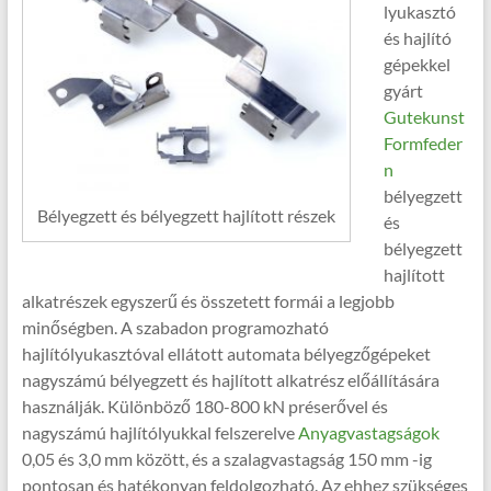
lyukasztó
és hajlító
gépekkel
gyárt
Gutekunst
Formfeder
n
bélyegzett
Bélyegzett és bélyegzett hajlított részek
és
bélyegzett
hajlított
alkatrészek egyszerű és összetett formái a legjobb
minőségben. A szabadon programozható
hajlítólyukasztóval ellátott automata bélyegzőgépeket
nagyszámú bélyegzett és hajlított alkatrész előállítására
használják. Különböző 180-800 kN préserővel és
nagyszámú hajlítólyukkal felszerelve
Anyagvastagságok
0,05 és 3,0 mm között, és a szalagvastagság 150 mm -ig
pontosan és hatékonyan feldolgozható. Az ehhez szükséges