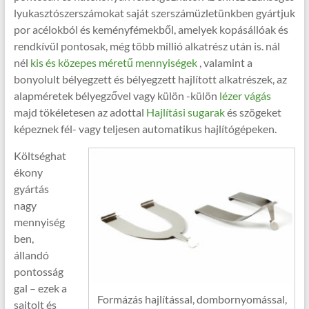
lyukasztószerszámokat saját szerszámüzletünkben gyártjuk
por acélokból és keményfémekből, amelyek kopásállóak és
rendkívül pontosak, még több millió alkatrész után is. nál
nél
kis és közepes méretű mennyiségek
, valamint a
bonyolult bélyegzett és bélyegzett hajlított alkatrészek, az
alapméretek bélyegzővel vagy külön -külön
lézer vágás
majd tökéletesen az adottal
Hajlítási sugarak
és szögeket
képeznek fél- vagy teljesen automatikus hajlítógépeken.
Költséghat
ékony
gyártás
nagy
mennyiség
ben,
állandó
pontosság
gal – ezek a
Formázás hajlítással, dombornyomással,
sajtolt és