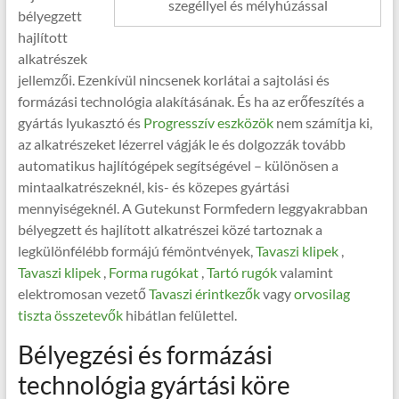
szegéllyel és mélyhúzással
bélyegzett
hajlított
alkatrészek
jellemzői. Ezenkívül nincsenek korlátai a sajtolási és
formázási technológia alakításának. És ha az erőfeszítés a
gyártás lyukasztó és
Progresszív eszközök
nem számítja ki,
az alkatrészeket lézerrel vágják le és dolgozzák tovább
automatikus hajlítógépek segítségével – különösen a
mintaalkatrészeknél, kis- és közepes gyártási
mennyiségeknél. A Gutekunst Formfedern leggyakrabban
bélyegzett és hajlított alkatrészei közé tartoznak a
legkülönfélébb formájú fémöntvények,
Tavaszi klipek
,
Tavaszi klipek
,
Forma rugókat
,
Tartó rugók
valamint
elektromosan vezető
Tavaszi érintkezők
vagy
orvosilag
tiszta összetevők
hibátlan felülettel.
Bélyegzési és formázási
technológia gyártási köre