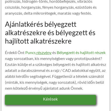
polírozás, hidrogén-törés, hordóbefejezés, vibrációs
csiszolás, horganyzás, fényes horganyzás, ezüstözés és
aranyozás, delta mikrorétegek, maratás vagy festés.
Ajánlatkérés bélyegzett
alkatrészekre és bélyegzett és
hajlított alkatrészekre
Érdekli Önt
Puncs
részvény
és
Bélyegzett és hajlított részek
nagy sorozatban, kis mennyiségben vagy prototípusként?
Ezután küldje el a szükséges bélyegzett és hajlított alkatrész
adatait a darabszámmal és a rajz / CAD adatokkal együtt, az
alábbi kérdőív segítségével. Függetlenül a tételek számától
(minták, kis mennyiségek, nagy sorozatok), rövid időn belül
nem kötelező érvényű ajánlatot adunk Önnek.
Kérések