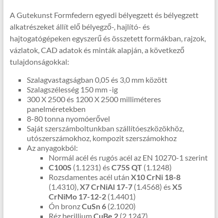
A Gutekunst Formfedern egyedi bélyegzett és bélyegzett
alkatrészeket állít elő bélyegző-, hajlító- és
hajtogatógépeken egyszerű és összetett formákban, rajzok,
vázlatok, CAD adatok és minták alapján, a következő
tulajdonságokkal:
Szalagvastagságban 0,05 és 3,0 mm között
Szalagszélesség 150 mm -ig
300 X 2500 és 1200 X 2500 milliméteres
panelméretekben
8-80 tonna nyomóerővel
Saját szerszámboltunkban szállítóeszközökhöz,
utószerszámokhoz, kompozit szerszámokhoz
Az anyagokból:
Normál acél és rugós acél az EN 10270-1 szerint
C100S
(1.1231) és
C75S QT
(1.1248)
Rozsdamentes acél után
X10 CrNi 18-8
(1.4310),
X7 CrNiAl 17-7
(1.4568) és
X5
CrNiMo 17-12-2
(1.4401)
Ón bronz
CuSn 6
(2.1020)
Réz berillium
CuBe 2
(2.1247)