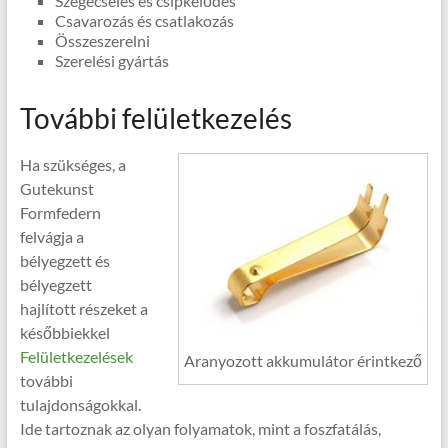
Szegecselés és csipkelődés
Csavarozás és csatlakozás
Összeszerelni
Szerelési gyártás
További felületkezelés
Ha szükséges, a
Gutekunst
Formfedern
felvágja a
bélyegzett és
bélyegzett
hajlított részeket a
későbbiekkel
Felületkezelések
Aranyozott akkumulátor érintkező
további
tulajdonságokkal.
Ide tartoznak az olyan folyamatok, mint a foszfatálás,