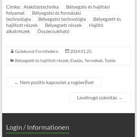
Cimke:
Alakítástechnika
Bélyegzés és hajlítási
folyamat
Bélyegzési és formázási
technológia
Bélyegzési technológia
Bélyegzett és
hajlított részek
Bélyegzett részek
Hajlító
alkatrészek
Összecsukható
Gutekunst Formfedern
2024.01.25.
Bélyegzett és hajlított részek
,
Eladás
,
Termékek
,
Tudás
←
Nem pozitív kapcsolat a rugóerővel
Levélrugó számítás
→
Login / Informationen