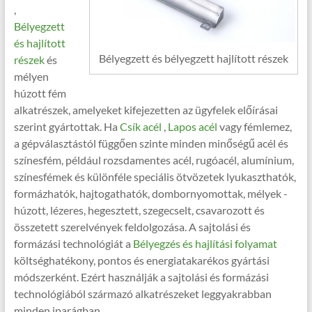
,
Bélyegzett
és hajlított
Bélyegzett és bélyegzett hajlított részek
részek
és
mélyen
húzott fém
alkatrészek, amelyeket kifejezetten az ügyfelek előírásai
szerint gyártottak. Ha
Csík acél
,
Lapos acél
vagy fémlemez,
a gépválasztástól függően szinte minden minőségű acél és
színesfém, például rozsdamentes acél, rugóacél, alumínium,
színesfémek és különféle speciális ötvözetek lyukaszthatók,
formázhatók, hajtogathatók, dombornyomottak, mélyek -
húzott, lézeres, hegesztett, szegecselt, csavarozott és
összetett szerelvények feldolgozása. A sajtolási és
formázási technológiát a
Bélyegzés és hajlítási folyamat
költséghatékony, pontos és energiatakarékos gyártási
módszerként. Ezért használják a sajtolási és formázási
technológiából származó alkatrészeket leggyakrabban
minden iparágban.