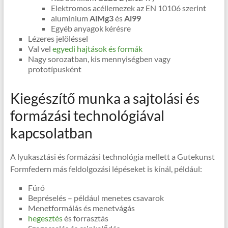
Elektromos acéllemezek az EN 10106 szerint
alumínium
AlMg3
és
Al99
Egyéb anyagok kérésre
Lézeres jelöléssel
Val vel
egyedi hajtások és formák
Nagy sorozatban, kis mennyiségben vagy
prototípusként
Kiegészítő munka a sajtolási és
formázási technológiával
kapcsolatban
A lyukasztási és formázási technológia mellett a Gutekunst
Formfedern más feldolgozási lépéseket is kínál, például:
Fúró
Bepréselés – például menetes csavarok
Menetformálás és menetvágás
hegesztés
és forrasztás