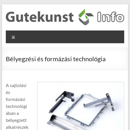
Skip
to
content
Gutekunst
Informationen
Menu
und
Formfedern
Wissenswertes
GmbH
zu Federn aus
Bélyegzési és formázási technológia
Flachmaterial
A sajtolási
és
formázási
technológi
ában a
bélyegzett
alkatrészek