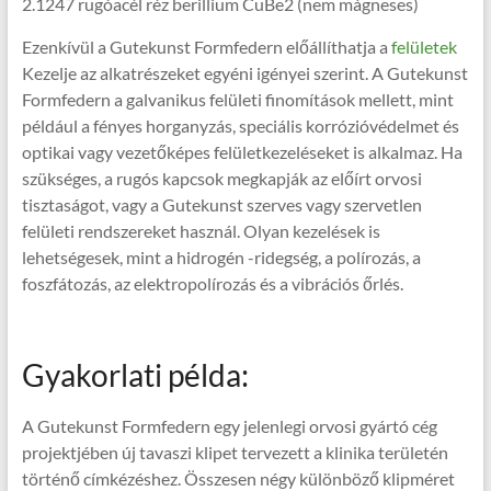
2.1247 rugóacél réz berillium CuBe2 (nem mágneses)
Ezenkívül a Gutekunst Formfedern előállíthatja a
felületek
Kezelje az alkatrészeket egyéni igényei szerint. A Gutekunst
Formfedern a galvanikus felületi finomítások mellett, mint
például a fényes horganyzás, speciális korrózióvédelmet és
optikai vagy vezetőképes felületkezeléseket is alkalmaz. Ha
szükséges, a rugós kapcsok megkapják az előírt orvosi
tisztaságot, vagy a Gutekunst szerves vagy szervetlen
felületi rendszereket használ. Olyan kezelések is
lehetségesek, mint a hidrogén -ridegség, a polírozás, a
foszfátozás, az elektropolírozás és a vibrációs őrlés.
Gyakorlati példa:
A Gutekunst Formfedern egy jelenlegi orvosi gyártó cég
projektjében új tavaszi klipet tervezett a klinika területén
történő címkézéshez. Összesen négy különböző klipméret