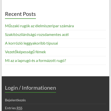
Recent Posts
Műszaki rugók az élelmiszeripar számára
Szakítószilárdságú rozsdamentes acél
A korrózió leggyakoribb típusai
Vezetőképességű fémek
Mi az a laprugó és a formázott rugó?
Login / Informationen
Bejelentkezés
Entries
RSS