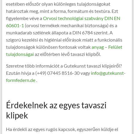
esetében először olyan különleges tulajdonságokat
határoztak meg, mint a forma, formátum és textúra. Ezt
figyelembe véve a
Orvosi technológiai szabvány DIN EN
60601-1
(orvosi termékek mechanikai biztonsága) és a
munkadarab szélének állapota a DIN 6784 szerint. A
szigorú kezelési és higiéniai előírások miatt a funkcionális
tulajdonságok különösen fontosak voltak
anyag
–
Felület
tulajdonságai
az előtérben lévő tavaszi klipből.
Szeretne több információt a Gutekunst tavaszi klipjeiről?
Ezután hívja a (+49) 07445 8516-30 vagy
info@gutekunst-
formfedern.de
.
Érdekelnek az egyes tavaszi
klipek
Ha érdekli az egyes rugós kapcsok, egyszerűen küldje el