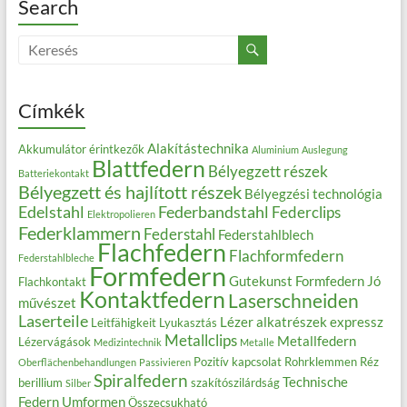
Search
Címkék
Alakítástechnika
Akkumulátor érintkezők
Aluminium
Auslegung
Blattfedern
Bélyegzett részek
Batteriekontakt
Bélyegzett és hajlított részek
Bélyegzési technológia
Edelstahl
Federbandstahl
Federclips
Elektropolieren
Federklammern
Federstahl
Federstahlblech
Flachfedern
Flachformfedern
Federstahlbleche
Formfedern
Gutekunst Formfedern
Jó
Flachkontakt
Kontaktfedern
Laserschneiden
művészet
Laserteile
Lézer alkatrészek expressz
Leitfähigkeit
Lyukasztás
Metallclips
Metallfedern
Lézervágások
Medizintechnik
Metalle
Pozitív kapcsolat
Rohrklemmen
Réz
Oberflächenbehandlungen
Passivieren
Spiralfedern
Technische
berillium
szakítószilárdság
Silber
Federn
Umformen
Összecsukható