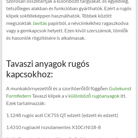
Szorosan összetartják a különböző tárgyakat, és egyedileg,
tetszőleges alakban és funkcióban gyárthatók. Ezért a rugós
klipek sokféleképpen használhatók. Többek között
megszokták
Javítás
papírból, a névcímkékhez ragaszkodva
vagy a gemkapcsok helyett. Ezen kívül szerszámok, tömlők
és hasonlók rögzítésére is alkalmasak.
Tavaszi anyagok rugós
kapcsokhoz:
A munkakörnyezettől és a szorítóerőtől függően
Gutekunst
Formfedern
Tavaszi klipek a v
különböző rugóanyagok
itt.
Ezek tartalmazzák:
1.1248 rugós acél CK75S QT edzett (edzett és edzett)
1.4310 rugóacél rozsdamentes X10CrNi18-8