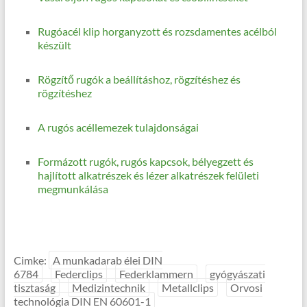
Rugóacél klip horganyzott és rozsdamentes acélból
készült
Rögzítő rugók a beállításhoz, rögzítéshez és
rögzítéshez
A rugós acéllemezek tulajdonságai
Formázott rugók, rugós kapcsok, bélyegzett és
hajlított alkatrészek és lézer alkatrészek felületi
megmunkálása
Cimke:
A munkadarab élei DIN
6784
Federclips
Federklammern
gyógyászati
tisztaság
Medizintechnik
Metallclips
Orvosi
technológia DIN EN 60601-1