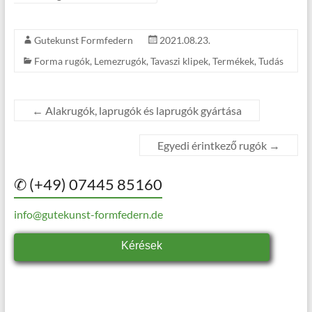
Gutekunst Formfedern
2021.08.23.
Forma rugók
,
Lemezrugók
,
Tavaszi klipek
,
Termékek
,
Tudás
←
Alakrugók, laprugók és laprugók gyártása
Egyedi érintkező rugók
→
✆ (+49) 07445 85160
info@gutekunst-formfedern.de
Kérések