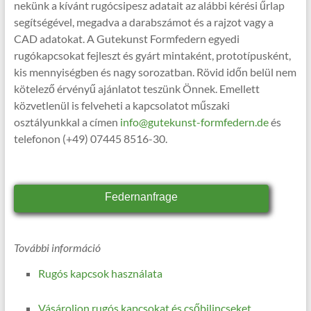
nekünk a kívánt rugócsipesz adatait az alábbi kérési űrlap
segítségével, megadva a darabszámot és a rajzot vagy a
CAD adatokat. A Gutekunst Formfedern egyedi
rugókapcsokat fejleszt és gyárt mintaként, prototípusként,
kis mennyiségben és nagy sorozatban. Rövid időn belül nem
kötelező érvényű ajánlatot teszünk Önnek. Emellett
közvetlenül is felveheti a kapcsolatot műszaki
osztályunkkal a címen
info@gutekunst-formfedern.de
és
telefonon (+49) 07445 8516-30.
Federnanfrage
További információ
Rugós kapcsok használata
Vásároljon rugós kapcsokat és csőbilincseket