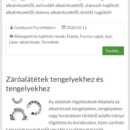
alkatrészektől, extrudált alkatrészektől, stancolt-hajlított
alkatrészektől, lézeres alkatrészektől, öntött rugóktól
Gutekunst Formfedern
2026.02.11.
Bélyegzett és hajlított részek
,
Eladás
,
Forma rugók
,
Ipar
,
Lézer alkatrészek
,
Termékek
Tovább...
Záróalátétek tengelyekhez és
tengelyekhez
Az alátétek rögzítésének feladata az
alkatrészek tengelyeken, tengelyeken
vagy furatokban történő axiális irányú
rögzítése és korlátozása. Ilyen súrlódó
kapcsolat normál erőt vesz fel a csatlakoztatandó