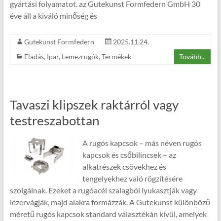
gyártási folyamatot. az Gutekunst Formfedern GmbH 30
éve áll a kiváló minőség és
Gutekunst Formfedern
2025.11.24.
Eladás
,
Ipar
,
Lemezrugók
,
Termékek
Tovább...
Tavaszi klipszek raktárról vagy
testreszabottan
A rugós kapcsok – más néven rugós
kapcsok és csőbilincsek – az
alkatrészek csövekhez és
tengelyekhez való rögzítésére
szolgálnak. Ezeket a rugóacél szalagból lyukasztják vagy
lézervágják, majd alakra formázzák. A Gutekunst különböző
méretű rugós kapcsok standard választékán kívül, amelyek