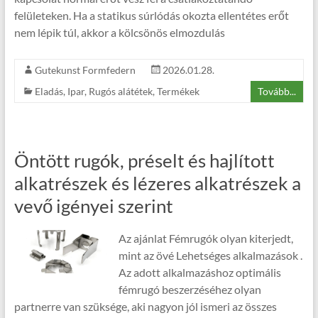
felületeken. Ha a statikus súrlódás okozta ellentétes erőt
nem lépik túl, akkor a kölcsönös elmozdulás
Gutekunst Formfedern
2026.01.28.
Eladás
,
Ipar
,
Rugós alátétek
,
Termékek
Tovább...
Öntött rugók, préselt és hajlított
alkatrészek és lézeres alkatrészek a
vevő igényei szerint
Az ajánlat Fémrugók olyan kiterjedt,
mint az övé Lehetséges alkalmazások .
Az adott alkalmazáshoz optimális
fémrugó beszerzéséhez olyan
partnerre van szüksége, aki nagyon jól ismeri az összes