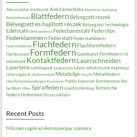
Alakítástechnika
Akkumulátor érintkezők
Aluminium
Auslegung
Blattfedern
Bélyegzett részek
Batteriekontakt
Bélyegzett és hajlított részek
Bélyegzési technológia
Edelstahl
Federbandstahl
Federclips
Elektropolieren
Federklammern
Federstahl
Federstahlblech
Flachfedern
Flachformfedern
Federstahlbleche
Formfedern
Gutekunst Formfedern
Jó
Flachkontakt
Kontaktfedern
Laserschneiden
művészet
Laserteile
Lézer alkatrészek expressz
Leitfähigkeit
Lyukasztás
Metallclips
Metallfedern
Lézervágások
Medizintechnik
Metalle
Pozitív kapcsolat
Rohrklemmen
Réz
Oberflächenbehandlungen
Passivieren
Spiralfedern
Technische
berillium
szakítószilárdság
Silber
Federn
Umformen
Összecsukható
Recent Posts
Műszaki rugók az élelmiszeripar számára