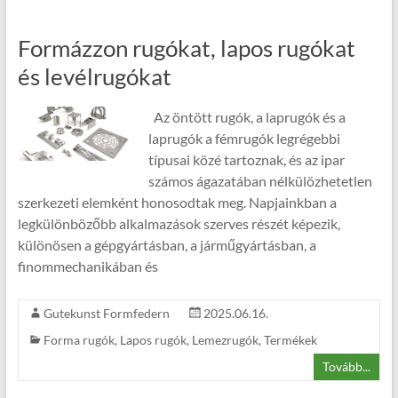
Formázzon rugókat, lapos rugókat
és levélrugókat
Az öntött rugók, a laprugók és a
laprugók a fémrugók legrégebbi
típusai közé tartoznak, és az ipar
számos ágazatában nélkülözhetetlen
szerkezeti elemként honosodtak meg. Napjainkban a
legkülönbözőbb alkalmazások szerves részét képezik,
különösen a gépgyártásban, a járműgyártásban, a
finommechanikában és
Gutekunst Formfedern
2025.06.16.
Forma rugók
,
Lapos rugók
,
Lemezrugók
,
Termékek
Tovább...