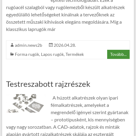
rugóacél szalagból vagy rugólemezből készült alkatrészek
egyedülálló lehetőségeket kínálnak a tervezőknek az
összetett műszaki kihívások elegáns megoldására. Míg a
klasszikus laprugók már
admin.news2b
2026.04.28.
Forma rugók
,
Lapos rugók
,
Termékek
Tovább...
Testreszabott rajzrészek
A húzott alkatrészek olyan ipari
fémalkatrészek, amelyeket a
megrendelő igényei szerint gyártanak
– prototípusként, kis mennyiségben
vagy nagy sorozatban. A CAD-adatok, rajzok és minták
alapján gyártott rajzalkatrészek skálája az esztergált