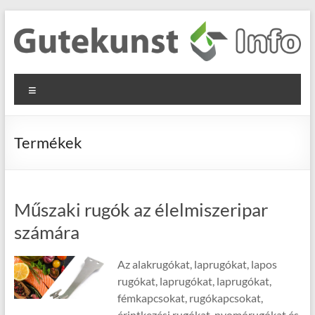
Skip
to
content
Gutekunst
Informationen
Menu
und
Formfedern
Wissenswertes
GmbH
zu Federn aus
Termékek
Flachmaterial
Műszaki rugók az élelmiszeripar
számára
Az alakrugókat, laprugókat, lapos
rugókat, laprugókat, laprugókat,
fémkapcsokat, rugókapcsokat,
érintkezési rugókat, nyomórugókat és