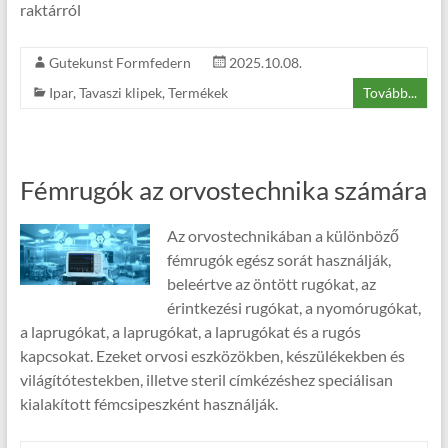
raktárról
Gutekunst Formfedern
2025.10.08.
Ipar
,
Tavaszi klipek
,
Termékek
Tovább...
Fémrugók az orvostechnika számára
Az orvostechnikában a különböző
fémrugók egész sorát használják,
beleértve az öntött rugókat, az
érintkezési rugókat, a nyomórugókat,
a laprugókat, a laprugókat, a laprugókat és a rugós
kapcsokat. Ezeket orvosi eszközökben, készülékekben és
világítótestekben, illetve steril címkézéshez speciálisan
kialakított fémcsipeszként használják.