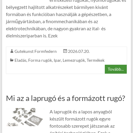
bélyegzett hajlított alkatrészeket bármilyen kívánt
formában és funkcióban használják a gépészetben, a
járműgyártásban, a finommechanikában és az
elektrotechnikában, de nagyon gyakran az ital- és
élelmiszeriparban is. Ezek
Gutekunst Formfedern
2026.07.20.
Eladás
,
Forma rugók
,
Ipar
,
Lemezrugók
,
Termékek
Tovább...
Mi az a laprugó és a formázott rugó?
A laprugók és a lapos anyagból
készült formázott rugók egyre
fontosabb szerepet játszanak az
építési technológiában. Ezek a