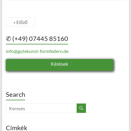
« Előző
✆ (+49) 07445 85160
info@gutekunst-formfedern.de
Kérések
Search
Címkék