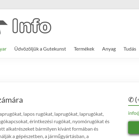
yar
Üdvözöljük a Gutekunst
Termékek
Anyag
Tudás
számára
✆ (
info
laprugókat, lapos rugókat, laprugókat, laprugókat,
ugókapcsokat, érintkezési rugókat, nyomórugókat és
tott alkatrészeket bármilyen kívánt formában és
álják a gépészetben, a járműgyártásban, a