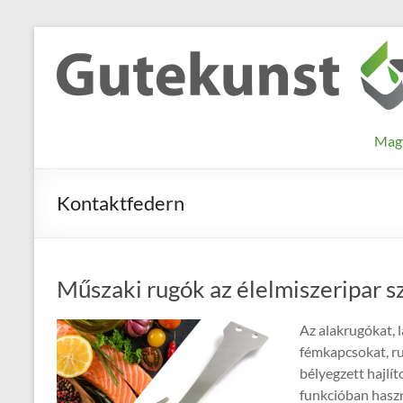
Skip
to
Gutekunst
Informationen
content
und
Formfedern
Wissenswertes
GmbH
zu Federn aus
Mag
Flachmaterial
Kontaktfedern
Műszaki rugók az élelmiszeripar 
Az alakrugókat, 
fémkapcsokat, r
bélyegzett hajlí
funkcióban haszn