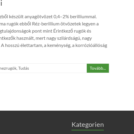
i
ézből készült anyagötvözet 0,4–2% berilliummal.
a rugók ebből Réz-berillium ötvözetek legyen a
gtulajdonságok pont mint Érintkező rugók és
tkezők használt, mert nagy szilárdságú, nagy
 A hosszú élettartam, a keménység, a korrózióállóság
mezrugók
,
Tudás
Tovább...
Kategorien