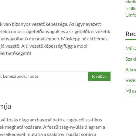
Oberfl
berill
Umfo
 van bizonyos vezetőképessége. Az úgynevezett
elektromos szigetelőanyagok és a szigetelők is vezetik
Rec
elhanyagolható mennyiségben. Másképp néz ki Fémek
 jó vezető. A ti vezetőképesség függ a mobil
Műsz
elérhetőségétől
Szak
A kor
r
,
Lemezrugók
,
Tudás
Tovább...
Veze
Mi az
amja
kváltozás diagram használható a rugóacél statikus
ek meghatározására. A feszültség-nyúlás diagram a
viselkedését mutatja a szakítóvizsgálat során a