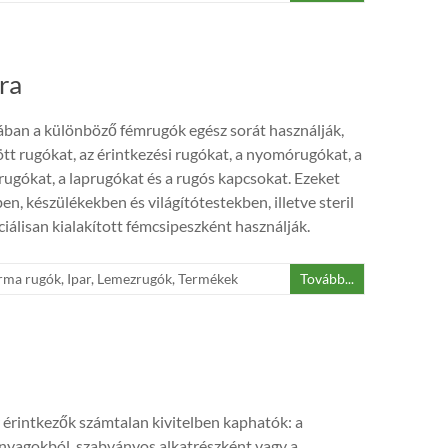
ra
ban a különböző fémrugók egész sorát használják,
ött rugókat, az érintkezési rugókat, a nyomórugókat, a
prugókat, a laprugókat és a rugós kapcsokat. Ezeket
n, készülékekben és világítótestekben, illetve steril
iálisan kialakított fémcsipeszként használják.
rma rugók
,
Ipar
,
Lemezrugók
,
Termékek
Tovább...
érintkezők számtalan kivitelben kaphatók: a
nyagokból, szabványos alkatrészként vagy a