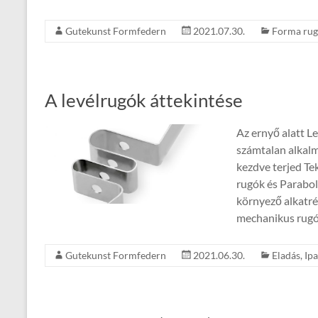
Gutekunst Formfedern
2021.07.30.
Forma ru
A levélrugók áttekintése
Az ernyő alatt L
számtalan alkal
kezdve terjed Te
rugók és Parabo
környező alkatré
mechanikus rugók
Gutekunst Formfedern
2021.06.30.
Eladás
,
Ipa