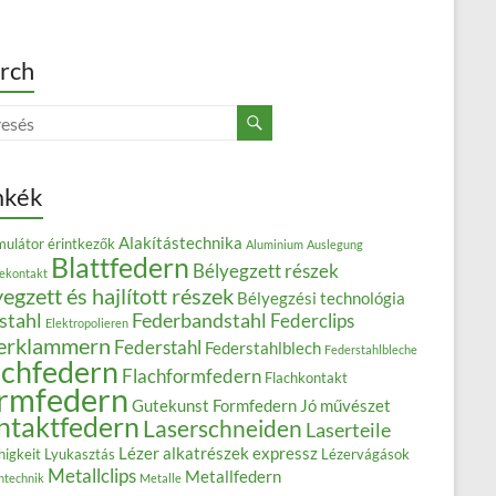
rch
mkék
Alakítástechnika
ulátor érintkezők
Aluminium
Auslegung
Blattfedern
Bélyegzett részek
iekontakt
egzett és hajlított részek
Bélyegzési technológia
stahl
Federbandstahl
Federclips
Elektropolieren
erklammern
Federstahl
Federstahlblech
Federstahlbleche
achfedern
Flachformfedern
Flachkontakt
rmfedern
Gutekunst Formfedern
Jó művészet
ntaktfedern
Laserschneiden
Laserteile
Lézer alkatrészek expressz
higkeit
Lyukasztás
Lézervágások
Metallclips
Metallfedern
ntechnik
Metalle