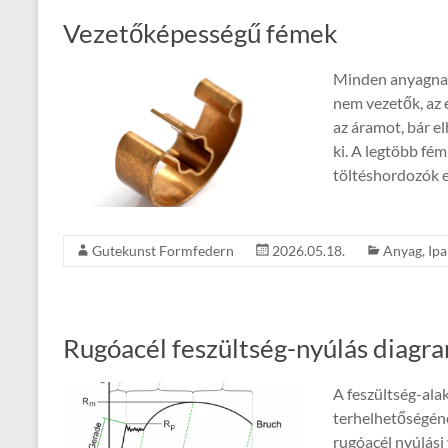
Vezetőképességű fémek
Minden anyagnak
nem vezetők, az 
az áramot, bár 
ki. A legtöbb fém
töltéshordozók 
Gutekunst Formfedern
2026.05.18.
Anyag
,
Ipa
Rugóacél feszültség-nyúlás diagr
A feszültség-ala
terhelhetőségén
rugóacél nyúlási 