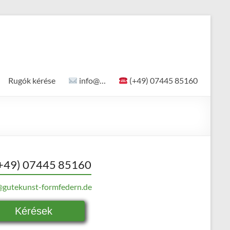
Rugók kérése
info@…
(+49) 07445 85160
+49) 07445 85160
@gutekunst-formfedern.de
Kérések