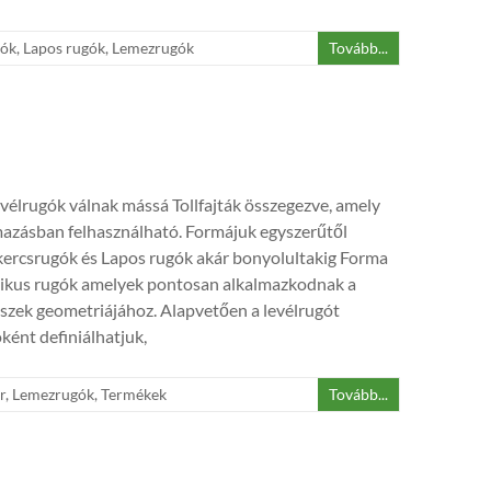
gók
,
Lapos rugók
,
Lemezrugók
Tovább...
evélrugók válnak mássá Tollfajták összegezve, amely
mazásban felhasználható. Formájuk egyszerűtől
kercsrugók és Lapos rugók akár bonyolultakig Forma
likus rugók amelyek pontosan alkalmazkodnak a
szek geometriájához. Alapvetően a levélrugót
ént definiálhatjuk,
r
,
Lemezrugók
,
Termékek
Tovább...