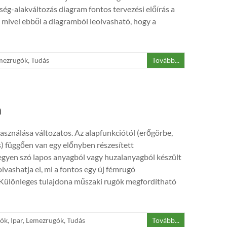
tség-alakváltozás diagram fontos tervezési előírás a
 mivel ebből a diagramból leolvasható, hogy a
mezrugók
,
Tudás
Tovább...
a
sználása változatos. Az alapfunkciótól (erőgörbe,
) függően van egy előnyben részesített
egyen szó lapos anyagból vagy huzalanyagból készült
olvashatja el, mi a fontos egy új fémrugó
. Különleges tulajdona műszaki rugók megfordítható
gók
,
Ipar
,
Lemezrugók
,
Tudás
Tovább...