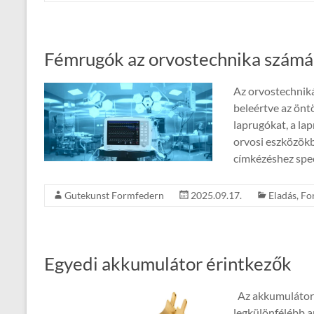
Fémrugók az orvostechnika számá
Az orvostechniká
beleértve az önt
laprugókat, a la
orvosi eszközökbe
címkézéshez spec
Gutekunst Formfedern
2025.09.17.
Eladás
,
Fo
Egyedi akkumulátor érintkezők
Az akkumulátor 
legkülönfélébb a