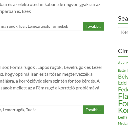
an és az elektrotechnikában, de nagyon gyakran az
riparban is. Ezek
Sea
rma rugók
,
Ipar
,
Lemezrugók
,
Termékek
Tovább...
Cí
Akkum
 sor, Forma rugók , Lapos rugók , Levélrugók és Lézer
Batter
z, hogy optimálisan és tartósan megtervezzék a
Bély
ználásra, a korrózióvédelem szintén fontos kérdés. A
Edel
ságok mellett az a Fém rugó a korrózió problémává
Fed
Fl
Fo
Ko
r
,
Lemezrugók
,
Tudás
Tovább...
Leitfä
Medizi