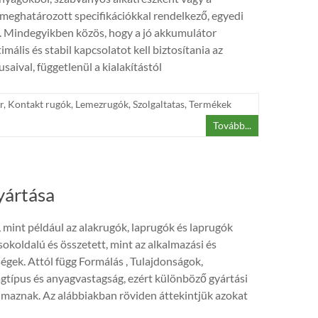
l meghatározott specifikációkkal rendelkező, egyedi
 Mindegyikben közös, hogy a jó akkumulátor
mális és stabil kapcsolatot kell biztosítania az
aival, függetlenül a kialakítástól
r
,
Kontakt rugók
,
Lemezrugók
,
Szolgaltatas
,
Termékek
Tovább...
yártása
 mint például az alakrugók, laprugók és laprugók
sokoldalú és összetett, mint az alkalmazási és
ségek. Attól függ Formálás , Tulajdonságok,
típus és anyagvastagság, ezért különböző gyártási
lmaznak. Az alábbiakban röviden áttekintjük azokat