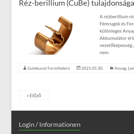
Réz-berillium (CuBe) tulajdonsága
A rézberillium r
Fémrugók és Form
különleges Anya
Akkumulátor érin
vezetőképesség ,
nem
Gutekunst Formfedern
2021.05.30.
Anyag
,
Le
« Előző
Login / Informationen