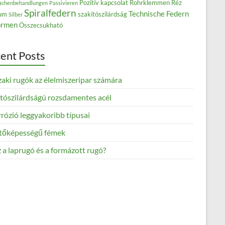
Pozitív kapcsolat
Rohrklemmen
Réz
ächenbehandlungen
Passivieren
Spiralfedern
Technische Federn
ium
szakítószilárdság
Silber
rmen
Összecsukható
ent Posts
aki rugók az élelmiszeripar számára
ítószilárdságú rozsdamentes acél
rózió leggyakoribb típusai
tőképességű fémek
 a laprugó és a formázott rugó?