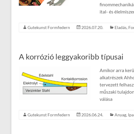
finommechanikáb
ital- és élelmisze
Gutekunst Formfedern
2026.07.20.
Eladás
,
Fo
A korrózió leggyakoribb típusai
Amikor arra kerül
alkatrészek Ahho
tervezett felhas
műszaki tulajdon
válása
Gutekunst Formfedern
2026.06.24.
Anyag
,
Ipa