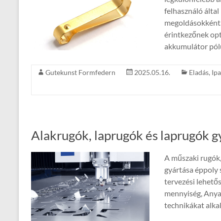
felhasználó álta
megoldásokként.
érintkezőnek opti
akkumulátor pólus
Gutekunst Formfedern
2025.05.16.
Eladás
,
Ipa
Alakrugók, laprugók és laprugók g
A műszaki rugók,
gyártása éppoly 
tervezési lehető
mennyiség, Anyag
technikákat alka