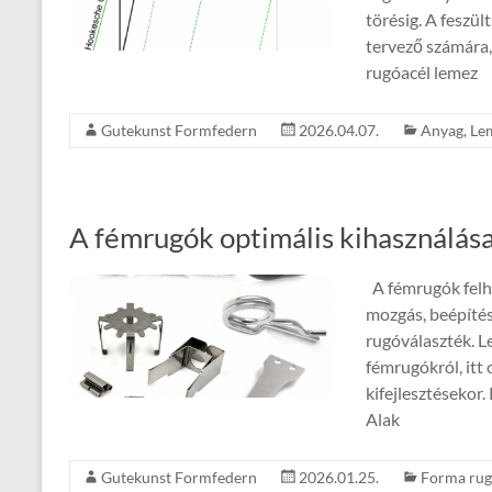
törésig. A feszül
tervező számára,
rugóacél lemez
Gutekunst Formfedern
2026.04.07.
Anyag
,
Le
A fémrugók optimális kihasználás
A fémrugók felha
mozgás, beépítés
rugóválaszték. L
fémrugókról, itt 
kifejlesztésekor
Alak
Gutekunst Formfedern
2026.01.25.
Forma ru