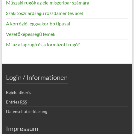
Műszaki rugók az élelmiszeripar számára
Szakítószilárdságú rozsdamentes acél
A korrózió leggyakoribb típusai
Vezetőképességű fémek
Mi az a laprugó és a formázott rugó?
Login / Informationen
Bejelentkezés
Entries
RSS
Datenschutzerklärung
Impressum