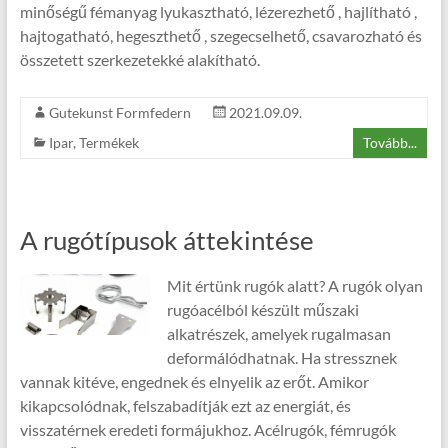
minőségű fémanyag lyukasztható, lézerezhető , hajlítható ,
hajtogatható, hegeszthető , szegecselhető, csavarozható és
összetett szerkezetekké alakítható.
Gutekunst Formfedern
2021.09.09.
Ipar
,
Termékek
Tovább...
A rugótípusok áttekintése
Mit értünk rugók alatt? A rugók olyan
rugóacélból készült műszaki
alkatrészek, amelyek rugalmasan
deformálódhatnak. Ha stressznek
vannak kitéve, engednek és elnyelik az erőt. Amikor
kikapcsolódnak, felszabadítják ezt az energiát, és
visszatérnek eredeti formájukhoz. Acélrugók, fémrugók