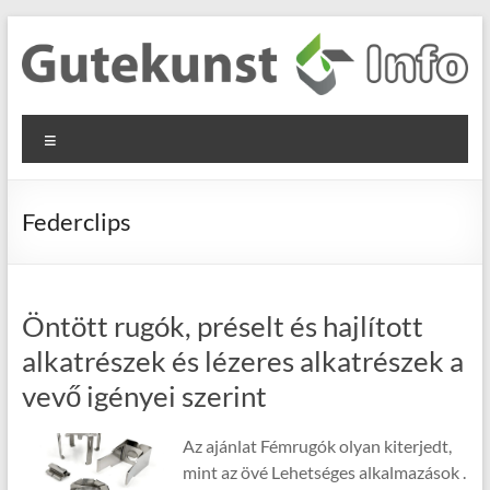
Skip
to
content
Gutekunst
Informationen
Menu
und
Formfedern
Wissenswertes
GmbH
zu Federn aus
Federclips
Flachmaterial
Öntött rugók, préselt és hajlított
alkatrészek és lézeres alkatrészek a
vevő igényei szerint
Az ajánlat Fémrugók olyan kiterjedt,
mint az övé Lehetséges alkalmazások .