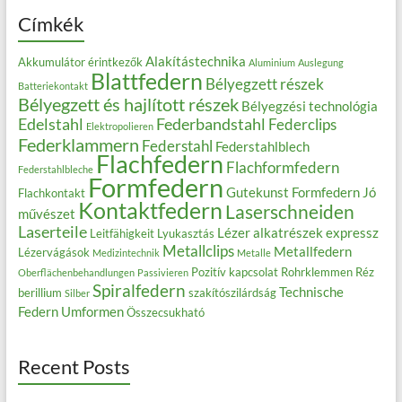
Címkék
Alakítástechnika
Akkumulátor érintkezők
Aluminium
Auslegung
Blattfedern
Bélyegzett részek
Batteriekontakt
Bélyegzett és hajlított részek
Bélyegzési technológia
Edelstahl
Federbandstahl
Federclips
Elektropolieren
Federklammern
Federstahl
Federstahlblech
Flachfedern
Flachformfedern
Federstahlbleche
Formfedern
Gutekunst Formfedern
Jó
Flachkontakt
Kontaktfedern
Laserschneiden
művészet
Laserteile
Lézer alkatrészek expressz
Leitfähigkeit
Lyukasztás
Metallclips
Metallfedern
Lézervágások
Medizintechnik
Metalle
Pozitív kapcsolat
Rohrklemmen
Réz
Oberflächenbehandlungen
Passivieren
Spiralfedern
Technische
berillium
szakítószilárdság
Silber
Federn
Umformen
Összecsukható
Recent Posts