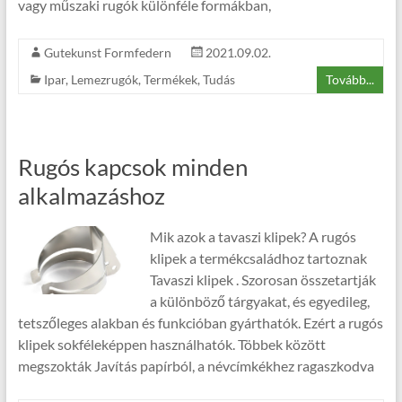
vagy műszaki rugók különféle formákban,
Gutekunst Formfedern
2021.09.02.
Ipar
,
Lemezrugók
,
Termékek
,
Tudás
Tovább...
Rugós kapcsok minden
alkalmazáshoz
Mik azok a tavaszi klipek? A rugós
klipek a termékcsaládhoz tartoznak
Tavaszi klipek . Szorosan összetartják
a különböző tárgyakat, és egyedileg,
tetszőleges alakban és funkcióban gyárthatók. Ezért a rugós
klipek sokféleképpen használhatók. Többek között
megszokták Javítás papírból, a névcímkékhez ragaszkodva