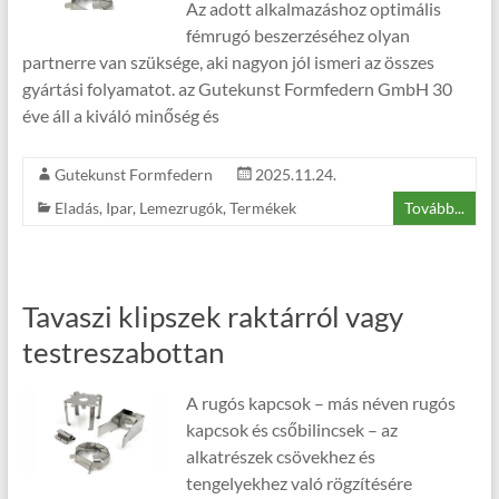
Az adott alkalmazáshoz optimális
fémrugó beszerzéséhez olyan
partnerre van szüksége, aki nagyon jól ismeri az összes
gyártási folyamatot. az Gutekunst Formfedern GmbH 30
éve áll a kiváló minőség és
Gutekunst Formfedern
2025.11.24.
Eladás
,
Ipar
,
Lemezrugók
,
Termékek
Tovább...
Tavaszi klipszek raktárról vagy
testreszabottan
A rugós kapcsok – más néven rugós
kapcsok és csőbilincsek – az
alkatrészek csövekhez és
tengelyekhez való rögzítésére