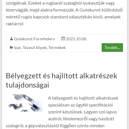
szolgálnak. Ezeket a rugóacél szalagból lyukasztják vagy
lézervágják, majd alakra formázzák. A Gutekunst különböző
méretű rugós kapcsok standard választékán kívül, amelyek
raktárról
Gutekunst Formfedern
2025.10.08.
Ipar
,
Tavaszi klipek
,
Termékek
Tovább...
Bélyegzett és hajlított alkatrészek
tulajdonságai
A bélyegzett és hajlított alkatrészek
speciálisan az ügyfél specifikációi
szerint készülnek. Legyen szó lapos
acélról, fémlemezről vagy hasított
szalagról, a gépválasztástól függően szinte minden