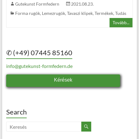
Gutekunst Formfedern
2021.08.23.
Forma rugók
,
Lemezrugók
,
Tavaszi klipek
,
Termékek
,
Tudás
Tovább...
✆ (+49) 07445 85160
info@gutekunst-formfedern.de
Kérések
Search