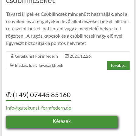
csőbilincseket
Tavaszi klipek és Csőbilincsek mindenütt használják, ahol a
csöveken és a tengelyeken lévő alkatrészeket be kell állítani,
reteszelni, be kell pattintani vagy a megfelelő helyre kell
rögzíteni. A rugós kapcsok és a csőbilincsek nagy előnyei:
Egyrészt biztosítják a pontos helyzetet
Gutekunst Formfedern
2020.12.26.
Eladás
,
Ipar
,
Tavaszi klipek
Tovább...
✆ (+49) 07445 85160
info@gutekunst-formfedern.de
Kérések