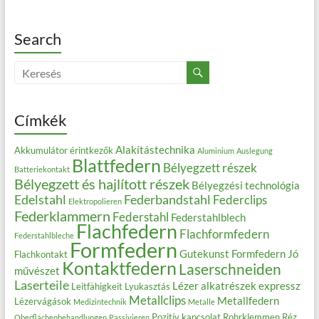
Search
Címkék
Alakítástechnika
Akkumulátor érintkezők
Aluminium
Auslegung
Blattfedern
Bélyegzett részek
Batteriekontakt
Bélyegzett és hajlított részek
Bélyegzési technológia
Edelstahl
Federbandstahl
Federclips
Elektropolieren
Federklammern
Federstahl
Federstahlblech
Flachfedern
Flachformfedern
Federstahlbleche
Formfedern
Gutekunst Formfedern
Jó
Flachkontakt
Kontaktfedern
Laserschneiden
művészet
Laserteile
Lézer alkatrészek expressz
Leitfähigkeit
Lyukasztás
Metallclips
Metallfedern
Lézervágások
Medizintechnik
Metalle
Pozitív kapcsolat
Rohrklemmen
Réz
Oberflächenbehandlungen
Passivieren