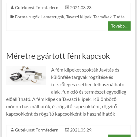
Gutekunst Formfedern
2021.08.23.
Forma rugók
,
Lemezrugók
,
Tavaszi klipek
,
Termékek
,
Tudás
Tovább...
Méretre gyártott fém kapcsok
A fém klipeket szokták Javítás és
különféle tárgyak rögzítése és
tetszőleges esetben felhasználható
alak , funkció és természet egyedileg
előállítható. A fém klipek a Tavaszi klipek . Különböző
módon használhatók, és rögzítő kapcsokként, rögzítő
kapcsokként és rögzítő kapcsokként is használhatók
Gutekunst Formfedern
2021.05.29.