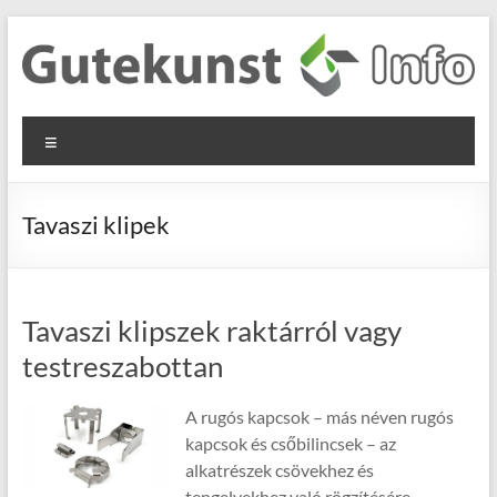
Skip
to
content
Gutekunst
Informationen
Menu
und
Formfedern
Wissenswertes
GmbH
zu Federn aus
Tavaszi klipek
Flachmaterial
Tavaszi klipszek raktárról vagy
testreszabottan
A rugós kapcsok – más néven rugós
kapcsok és csőbilincsek – az
alkatrészek csövekhez és
tengelyekhez való rögzítésére