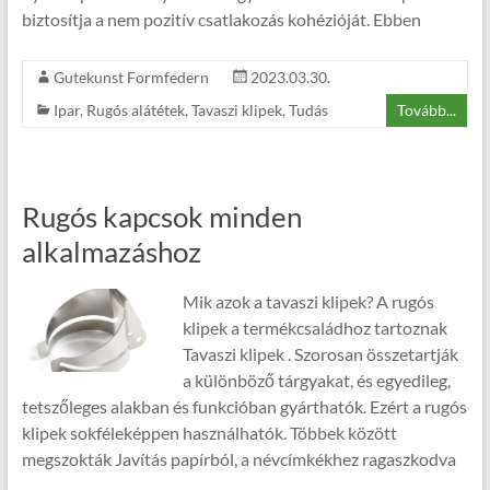
biztosítja a nem pozitív csatlakozás kohézióját. Ebben
Gutekunst Formfedern
2023.03.30.
Ipar
,
Rugós alátétek
,
Tavaszi klipek
,
Tudás
Tovább...
Rugós kapcsok minden
alkalmazáshoz
Mik azok a tavaszi klipek? A rugós
klipek a termékcsaládhoz tartoznak
Tavaszi klipek . Szorosan összetartják
a különböző tárgyakat, és egyedileg,
tetszőleges alakban és funkcióban gyárthatók. Ezért a rugós
klipek sokféleképpen használhatók. Többek között
megszokták Javítás papírból, a névcímkékhez ragaszkodva