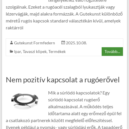
szolgálnak. Ezeket a rugóacél szalagból lyukasztják vagy
lézervágják, majd alakra formázzák. A Gutekunst különböző
méretű rugós kapcsok standard választékán kívül, amelyek
raktárról
Gutekunst Formfedern
2025.10.08.
Ipar
,
Tavaszi klipek
,
Termékek
Tovább...
Nem pozitív kapcsolat a rugóerővel
Mik a súrlódó kapcsolatok? Egy
súrlódó kapcsolat rugóerő
alkalmazásával. A működés teljes
időtartama alatt egy erőmező épül fel
a csatlakozó partnerek között megfelelő előfeszítéssel.
Ilyenek például a nyomás- vagy súrlódási erők. A tapadóerő