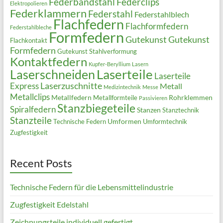
Federbandstahl
Federclips
Elektropolieren
Federklammern
Federstahl
Federstahlblech
Flachfedern
Flachformfedern
Federstahlbleche
Formfedern
Gutekunst
Gutekunst
Flachkontakt
Formfedern
Gutekunst Stahlverformung
Kontaktfedern
Kupfer-Beryllium
Lasern
Laserteile
Laserschneiden
Laserteile
Laserzuschnitte
Express
Metall
Medizintechnik
Messe
Metallclips
Metallfedern
Rohrklemmen
Metallformteile
Passivieren
Stanzbiegeteile
Spiralfedern
Stanzen
Stanztechnik
Stanzteile
Umformen
Technische Federn
Umformtechnik
Zugfestigkeit
Recent Posts
Technische Federn für die Lebensmittelindustrie
Zugfestigkeit Edelstahl
Zeichnungsteile individuell gefertigt