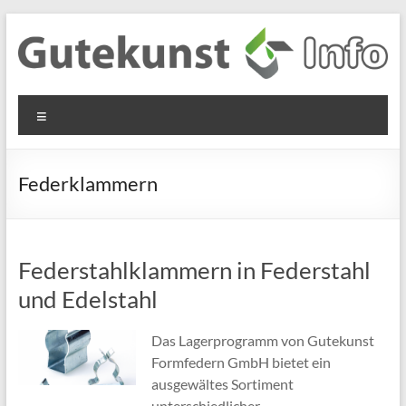
Zum
Inhalt
springen
Gutekunst
Informationen
Menü
und
Formfedern
Wissenswertes
GmbH
zu Federn aus
Federklammern
Flachmaterial
Federstahlklammern in Federstahl
und Edelstahl
Das Lagerprogramm von Gutekunst
Formfedern GmbH bietet ein
ausgewältes Sortiment
unterschiedlicher