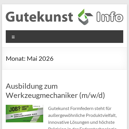
Zum
Inhalt
springen
Gutekunst
Informationen
Menü
und
Formfedern
Wissenswertes
GmbH
zu Federn aus
Monat:
Mai 2026
Flachmaterial
Ausbildung zum
Werkzeugmechaniker (m/w/d)
Gutekunst Formfedern steht für
außergewöhnliche Produktvielfalt,
innovative Lösungen und höchste
Präzision in der Federntechnologie.