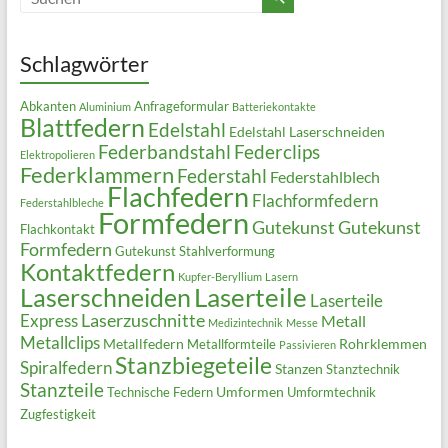
Schlagwörter
Abkanten
Anfrageformular
Aluminium
Batteriekontakte
Blattfedern
Edelstahl
Edelstahl Laserschneiden
Federbandstahl
Federclips
Elektropolieren
Federklammern
Federstahl
Federstahlblech
Flachfedern
Flachformfedern
Federstahlbleche
Formfedern
Gutekunst
Gutekunst
Flachkontakt
Formfedern
Gutekunst Stahlverformung
Kontaktfedern
Kupfer-Beryllium
Lasern
Laserteile
Laserschneiden
Laserteile
Laserzuschnitte
Express
Metall
Medizintechnik
Messe
Metallclips
Metallfedern
Rohrklemmen
Metallformteile
Passivieren
Stanzbiegeteile
Spiralfedern
Stanzen
Stanztechnik
Stanzteile
Umformen
Technische Federn
Umformtechnik
Zugfestigkeit