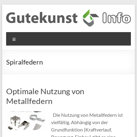
Zum
Inhalt
springen
Gutekunst
Informationen
Menü
und
Formfedern
Wissenswertes
GmbH
zu Federn aus
Spiralfedern
Flachmaterial
Optimale Nutzung von
Metallfedern
Die Nutzung von Metallfedern ist
vielfältig. Abhängig von der
Grundfunktion (Kraftverlauf,
Bewegung, Einbau) gibt es eine