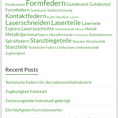
Formfedern
Gutekunst
Gutekunst
Flachkontakt
Formfedern
Gutekunst Stahlverformung
Kontaktfedern
Kupfer-Beryllium
Lasern
Laserteile
Laserschneiden
Laserteile
Laserzuschnitte
Express
Metall
Medizintechnik
Messe
Metallclips
Metallfedern
Rohrklemmen
Metallformteile
Passivieren
Stanzbiegeteile
Spiralfedern
Stanzen
Stanztechnik
Stanzteile
Umformen
Technische Federn
Umformtechnik
Zugfestigkeit
Recent Posts
Technische Federn für die Lebensmittelindustrie
Zugfestigkeit Edelstahl
Zeichnungsteile individuell gefertigt
Die häufigsten Korrosionsarten