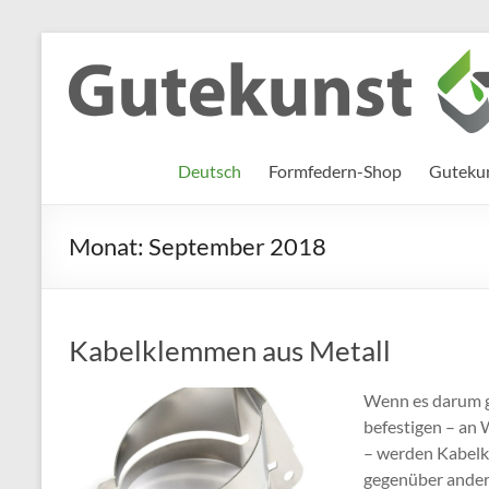
Zum
Inhalt
Gutekunst
Informationen
springen
und
Formfedern
Wissenswertes
GmbH
zu Federn aus
Deutsch
Formfedern-Shop
Gutekun
Flachmaterial
Monat:
September 2018
Kabelklemmen aus Metall
Wenn es darum g
befestigen – an
– werden Kabelk
gegenüber andere