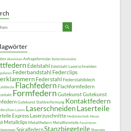
rch
lagwörter
ten
Anfrageformular
Aluminium
Batteriekontakte
ttfedern
Edelstahl
Edelstahl Laserschneiden
Federbandstahl
Federclips
polieren
derklammern
Federstahl
Federstahlblech
Flachfedern
Flachformfedern
tahlbleche
Formfedern
Gutekunst
Gutekunst
kontakt
Kontaktfedern
mfedern
Gutekunst Stahlverformung
Laserteile
Laserschneiden
-Beryllium
Lasern
Laserzuschnitte
rteile Express
Medizintechnik
Messe
Metallclips
ll
Metallfedern
Metallformteile
Passivieren
Stanzbiegeteile
Spiralfedern
klemmen
Stanzen