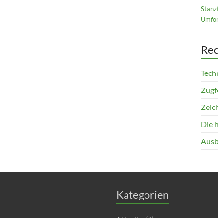
Stanz
Umfor
Rec
Techn
Zugfe
Zeich
Die 
Ausb
Kategorien