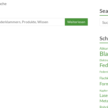
uche
Sea
ederklammern
,
Produkte
,
Wissen
Weiterlesen
Sch
Abkan
Bla
Elektro
Fe
Feders
Flach
For
Kupfer
Lase
Meta
Rohr