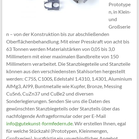
Prototype
n, in Klein-
und
Großserie
n – von der Konstruktion bis zur abschließenden
Oberflächenbehandlung. Mit einer Presskraft von acht bis
63 Tonnen werden Materialstärken von 0,05 bis 3,0
Millimetern mit einer maximalen Bandbreite von 150
Millimetern verarbeitet. Die Stanzbiegeteile und Stanzteile
können aus den verschiedensten Stahlsorten hergestellt
werden: C75S, C100S, Edelstahl 1.4310, 1.4301, Aluminium
AlMg3, Al99, Buntmetalle wie Kupfer, Bronze, Messing
CuSn6, CuZn37 und CuBe2 und diversen
Sonderlegierungen. Senden Sie uns die Daten des
gewünschten Stanzbiegeteils oder Stanzteils über das
nachfolgende Anfrageformular oder per E-Mail
info@gutekunst-formfedern.de
. Wir erstellen Ihnen, egal
für welche Stückzahl (Prototypen, Kleinmengen,
Großserien), kurzfristig ein unverbindliches Angebot.