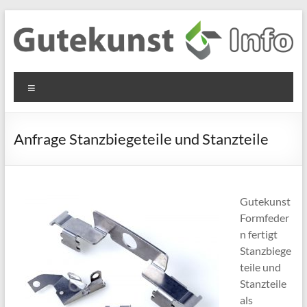
Zum
Inhalt
springen
Gutekunst
Informationen
Menü
und
Formfedern
Wissenswertes
GmbH
zu Federn aus
Anfrage Stanzbiegeteile und Stanzteile
Flachmaterial
Gutekunst
Formfeder
n fertigt
Stanzbiege
teile und
Stanzteile
als