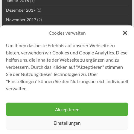
Januar 2018
(1)
Dezember 2017
(1)
November 2017
(2)
Mai 2017
(2)
Cookies verwalten
März 2017
(1)
Um Ihnen das beste Erlebnis auf unserer Webseite zu
Januar 2017
(1)
bieten, verwenden wir Cookies und Google Analytics. Diese
November 2016
(1)
helfen uns, die Inhalte der Webseite zu ergänzen und zu
verbessern. Durch das Klicken auf "Akzeptieren" stimmen
November 2015
(1)
Sie der Nutzung dieser Technologien zu. Über
Juni 2015
(2)
"Einstellungen" können Sie den Nutzungsbereich individuell
November 2014
(1)
verwalten.
September 2013
(1)
Akzeptieren
Einstellungen
Copyright © 2026
Gutekunst Formfedern GmbH
. Alle Rechte vorbehalten.
Theme
Spacious
von ThemeGrill. Präsentiert von:
WordPress
.