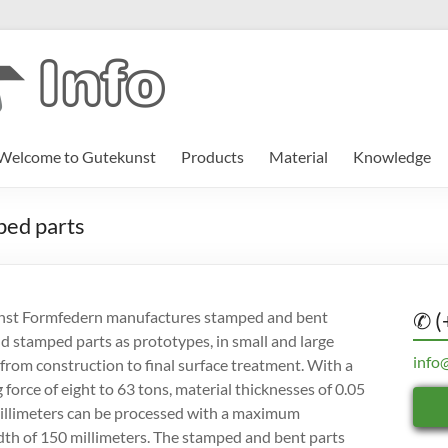
Welcome to Gutekunst
Products
Material
Knowledge
ped parts
st Formfedern manufactures stamped and bent
✆ (
d stamped parts as prototypes, in small and large
info
 from construction to final surface treatment. With a
 force of eight to 63 tons, material thicknesses of 0.05
millimeters can be processed with a maximum
th of 150 millimeters. The stamped and bent parts