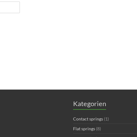
Kategorien
Contact springs
(1)
Flat springs
(8)