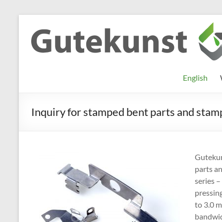
Skip
to
Gutekunst
Informationen
content
und
Formfedern
Wissenswertes
GmbH
zu Federn aus
English
Flachmaterial
Inquiry for stamped bent parts and stam
Gutekun
parts an
series –
pressing
to 3.0 
bandwid