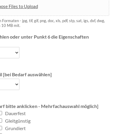
ose Files to Upload
aten - jpg, tif, gif, png, doc, xls, pdf, stp, sat, igs, dxf, dwg,
n 10 MB mit.
ählen oder unter Punkt 6 die Eigenschaften
l [bei Bedarf auswählen]
darf bitte anklicken - Mehrfachauswahl möglich]
Dauerfest
Gleitgünstig
Grundiert