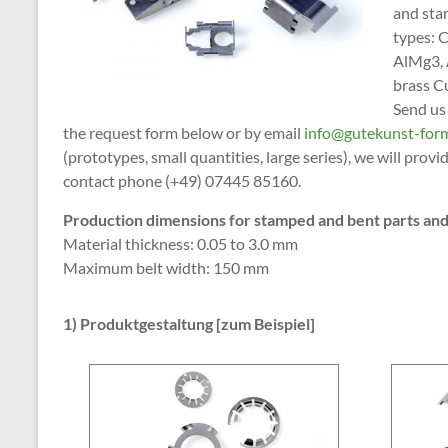
and sta
types: 
AlMg3, 
brass C
Send us
the request form below or by email
info@gutekunst-for
(prototypes, small quantities, large series), we will prov
contact phone (+49) 07445 85160.
Production dimensions for stamped and bent parts an
Material thickness: 0.05 to 3.0 mm
Maximum belt width: 150 mm
1) Produktgestaltung [zum Beispiel]