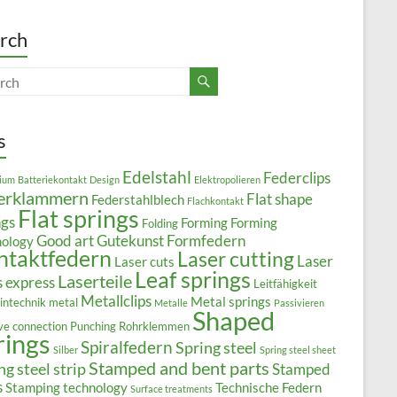
rch
s
Edelstahl
Federclips
ium
Batteriekontakt
Design
Elektropolieren
erklammern
Flat shape
Federstahlblech
Flachkontakt
Flat springs
ngs
Forming
Forming
Folding
Good art
Gutekunst Formfedern
nology
ntaktfedern
Laser cutting
Laser
Laser cuts
Leaf springs
Laserteile
s express
Leitfähigkeit
Metallclips
Metal springs
intechnik
metal
Metalle
Passivieren
Shaped
ive connection
Punching
Rohrklemmen
rings
Spiralfedern
Spring steel
Silber
Spring steel sheet
Stamped and bent parts
ng steel strip
Stamped
s
Stamping technology
Technische Federn
Surface treatments