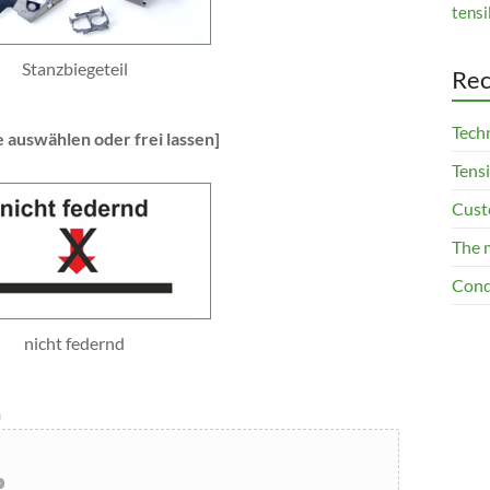
tensi
Stanzbiegeteil
Rec
Techn
e auswählen oder frei lassen]
Tensi
Cust
The 
Cond
nicht federnd
n