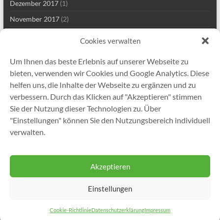
Dezember 2017
(1)
November 2017
(2)
Mai 2017
(2)
Cookies verwalten
März 2017
(1)
Um Ihnen das beste Erlebnis auf unserer Webseite zu
Januar 2017
(1)
bieten, verwenden wir Cookies und Google Analytics. Diese
November 2016
(1)
helfen uns, die Inhalte der Webseite zu ergänzen und zu
verbessern. Durch das Klicken auf "Akzeptieren" stimmen
November 2015
(1)
Sie der Nutzung dieser Technologien zu. Über
Juni 2015
(2)
"Einstellungen" können Sie den Nutzungsbereich individuell
November 2014
(1)
verwalten.
September 2013
(1)
Akzeptieren
Einstellungen
Copyright © 2026
Gutekunst Formfedern GmbH
. Alle Rechte vorbehalten.
Theme
Spacious
von ThemeGrill. Präsentiert von:
WordPress
.
Cookie-Richtlinie
Datenschutzerklärung
Impressum