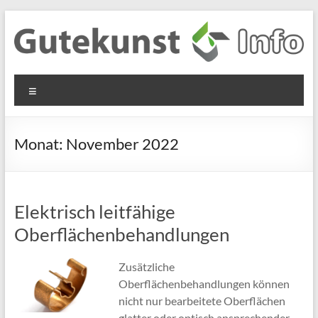
Zum
Inhalt
springen
Gutekunst
Informationen
Menü
und
Formfedern
Wissenswertes
GmbH
zu Federn aus
Monat:
November 2022
Flachmaterial
Elektrisch leitfähige
Oberflächenbehandlungen
Zusätzliche
Oberflächenbehandlungen können
nicht nur bearbeitete Oberflächen
glatter oder optisch ansprechender