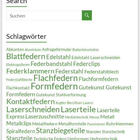
Search
Schlagwörter
Abkanten
Anfrageformular
Aluminium
Batteriekontakte
Blattfedern
Edelstahl
Edelstahl Laserschneiden
Federbandstahl
Federclips
Elektropolieren
Federklammern
Federstahl
Federstahlblech
Flachfedern
Flachformfedern
Federstahlbleche
Formfedern
Gutekunst
Gutekunst
Flachkontakt
Formfedern
Gutekunst Stahlverformung
Kontaktfedern
Kupfer-Beryllium
Lasern
Laserteile
Laserschneiden
Laserteile
Laserzuschnitte
Express
Metall
Medizintechnik
Messe
Metallclips
Metallfedern
Rohrklemmen
Metallformteile
Passivieren
Stanzbiegeteile
Spiralfedern
Stanzen
Stanztechnik
Stanzteile
Umformen
Technische Federn
Umformtechnik