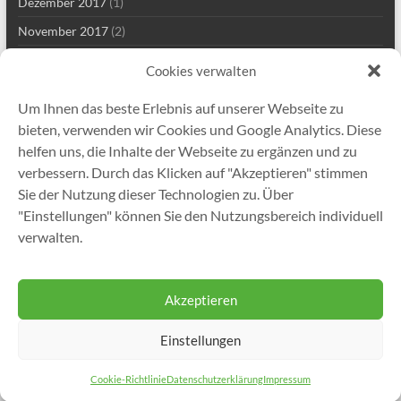
Dezember 2017
(1)
November 2017
(2)
Mai 2017
(2)
Cookies verwalten
März 2017
(1)
Um Ihnen das beste Erlebnis auf unserer Webseite zu
Januar 2017
(1)
bieten, verwenden wir Cookies und Google Analytics. Diese
November 2016
(1)
helfen uns, die Inhalte der Webseite zu ergänzen und zu
verbessern. Durch das Klicken auf "Akzeptieren" stimmen
November 2015
(1)
Sie der Nutzung dieser Technologien zu. Über
Juni 2015
(2)
"Einstellungen" können Sie den Nutzungsbereich individuell
November 2014
(1)
verwalten.
September 2013
(1)
Akzeptieren
Einstellungen
Copyright © 2026
Gutekunst Formfedern GmbH
. Alle Rechte vorbehalten.
Theme
Spacious
von ThemeGrill. Präsentiert von:
WordPress
.
Cookie-Richtlinie
Datenschutzerklärung
Impressum