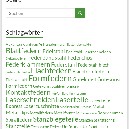
Schlagwörter
Abkanten
Anfrageformular
Aluminium
Batteriekontakte
Blattfedern
Edelstahl
Edelstahl Laserschneiden
Federbandstahl
Federclips
Elektropolieren
Federklammern
Federstahl
Federstahlblech
Flachfedern
Flachformfedern
Federstahlbleche
Formfedern
Gutekunst
Gutekunst
Flachkontakt
Formfedern
Gutekunst Stahlverformung
Kontaktfedern
Kupfer-Beryllium
Lasern
Laserteile
Laserschneiden
Laserteile
Laserzuschnitte
Express
Metall
Medizintechnik
Messe
Metallclips
Metallfedern
Rohrklemmen
Metallformteile
Passivieren
Stanzbiegeteile
Spiralfedern
Stanzen
Stanztechnik
Stanzteile
Umformen
Technische Federn
Umformtechnik