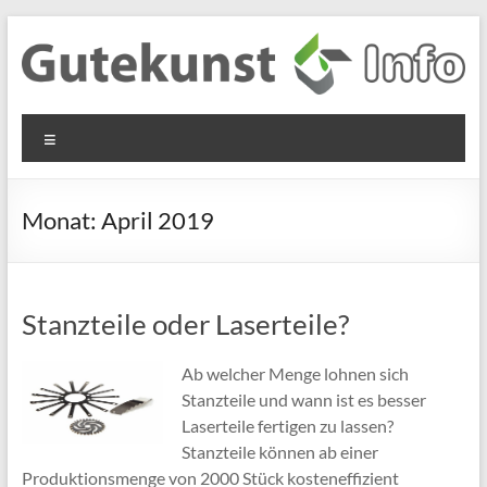
Zum
Inhalt
springen
Gutekunst
Informationen
Menü
und
Formfedern
Wissenswertes
GmbH
zu Federn aus
Monat:
April 2019
Flachmaterial
Stanzteile oder Laserteile?
Ab welcher Menge lohnen sich
Stanzteile und wann ist es besser
Laserteile fertigen zu lassen?
Stanzteile können ab einer
Produktionsmenge von 2000 Stück kosteneffizient