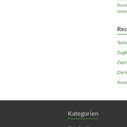
Stanz
Umfor
Rec
Techn
Zugfe
Zeich
Die 
Ausb
Kategorien