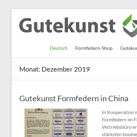
Zum
Inhalt
Gutekunst
Informationen
springen
und
Formfedern
Wissenswertes
GmbH
zu Federn aus
Deutsch
Formfedern-Shop
Gutekun
Flachmaterial
Monat:
Dezember 2019
Gutekunst Formfedern in China
In Kooperation 
Formfedern im F
Vertriebsbüro er
stärksten boome