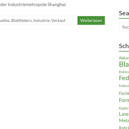
der Industriemetropole Shanghai
Sea
uelles
,
Blattfedern
,
Industrie
,
Verkauf
Weiterlesen
Sch
Abkan
Bla
Elektro
Fe
Feders
Flach
For
Kupfer
Lase
Meta
Rohr