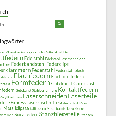
rch
lagwörter
ten
Anfrageformular
Aluminium
Batteriekontakte
ttfedern
Edelstahl
Edelstahl Laserschneiden
Federbandstahl
Federclips
polieren
derklammern
Federstahl
Federstahlblech
Flachfedern
Flachformfedern
tahlbleche
Formfedern
Gutekunst
Gutekunst
kontakt
Kontaktfedern
mfedern
Gutekunst Stahlverformung
Laserteile
Laserschneiden
-Beryllium
Lasern
Laserzuschnitte
rteile Express
Medizintechnik
Messe
Metallclips
ll
Metallfedern
Metallformteile
Passivieren
Stanzbiegeteile
Spiralfedern
klemmen
Stanzen