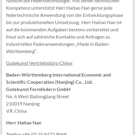
rundum die Federntechnologie. Mit seiner technischen
Kompetenz unterstützt Herr Haitao Nan gerne jede
federtechnische Anwendung von der Entwicklungsphase
bis zur produktionellen Umsetzung. Herr Haitao Nan ist
auf die kommenden Aufgaben bestens vorbereitet und
freut sich auf zahlreiche Kontakte und Anfragen zu
industriellen Federanwendungen „Made in Baden-
Württemberg“.
Gutekunst
Vertriebsbüro China
:
Baden-Württemberg International Economic and
Scientific Cooperation (Nanjing) Co., Ltd.
Gutekunst Formfedern GmbH
No. 6 West Bailongjiang Street
210019 Nanjing
V.R. China
Herr Haitao Nan
Telefon +86 (0) 25 8472 9068