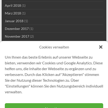
April 2018
(1)
März 2018
(1)
Januar 2018
(1)
Dezember 2017
(1)
November 2017
(2)
Mai 2017
(2)
Cookies verwalten
März 2017
(1)
Um Ihnen das beste Erlebnis auf unserer Webseite zu
Januar 2017
(1)
bieten, verwenden wir Cookies und Google Analytics. Diese
November 2016
(1)
helfen uns, die Inhalte der Webseite zu ergänzen und zu
verbessern. Durch das Klicken auf "Akzeptieren" stimmen
November 2015
(1)
Sie der Nutzung dieser Technologien zu. Über
Juni 2015
(2)
"Einstellungen" können Sie den Nutzungsbereich individuell
November 2014
(1)
verwalten.
September 2013
(1)