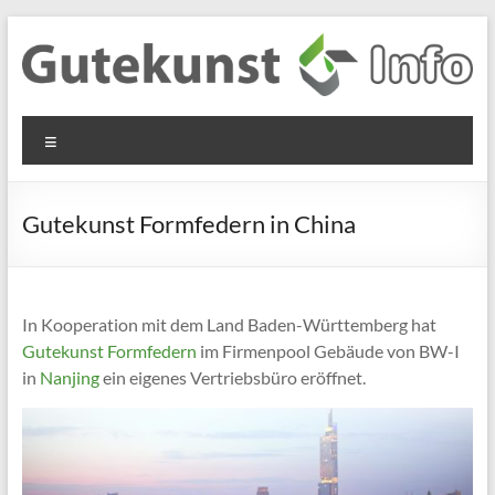
Zum
Inhalt
springen
Gutekunst
Informationen
Menü
und
Formfedern
Wissenswertes
GmbH
zu Federn aus
Gutekunst Formfedern in China
Flachmaterial
In Kooperation mit dem Land Baden-Württemberg hat
Gutekunst Formfedern
im Firmenpool Gebäude von BW-I
in
Nanjing
ein eigenes Vertriebsbüro eröffnet.