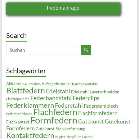
Federnanfrage
Search
Schlagwörter
Abkanten
Anfrageformular
Aluminium
Batteriekontakte
Blattfedern
Edelstahl
Edelstahl Laserschneiden
Federbandstahl
Federclips
Elektropolieren
Federklammern
Federstahl
Federstahlblech
Flachfedern
Flachformfedern
Federstahlbleche
Formfedern
Gutekunst
Gutekunst
Flachkontakt
Formfedern
Gutekunst Stahlverformung
Kontaktfedern
Kupfer-Beryllium
Lasern