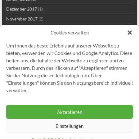
Dezember 2017
(1)
November 2017
(2)
Mai 2017
(2)
Cookies verwalten
März 2017
(1)
Um Ihnen das beste Erlebnis auf unserer Webseite zu
Januar 2017
(1)
bieten, verwenden wir Cookies und Google Analytics. Diese
November 2016
(1)
helfen uns, die Inhalte der Webseite zu ergänzen und zu
verbessern. Durch das Klicken auf "Akzeptieren" stimmen
November 2015
(1)
Sie der Nutzung dieser Technologien zu. Über
Juni 2015
(2)
"Einstellungen" können Sie den Nutzungsbereich individuell
November 2014
(1)
verwalten.
September 2013
(1)
Akzeptieren
Einstellungen
Copyright © 2026
Gutekunst Formfedern GmbH
. Alle Rechte vorbehalten.
Theme
Spacious
von ThemeGrill. Präsentiert von:
WordPress
.