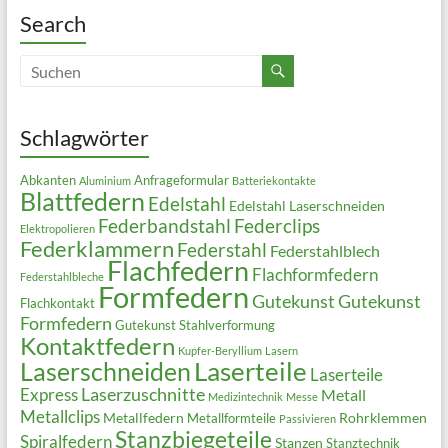
Search
Schlagwörter
Abkanten
Anfrageformular
Aluminium
Batteriekontakte
Blattfedern
Edelstahl
Edelstahl Laserschneiden
Federbandstahl
Federclips
Elektropolieren
Federklammern
Federstahl
Federstahlblech
Flachfedern
Flachformfedern
Federstahlbleche
Formfedern
Gutekunst
Gutekunst
Flachkontakt
Formfedern
Gutekunst Stahlverformung
Kontaktfedern
Kupfer-Beryllium
Lasern
Laserteile
Laserschneiden
Laserteile
Laserzuschnitte
Express
Metall
Medizintechnik
Messe
Metallclips
Metallfedern
Rohrklemmen
Metallformteile
Passivieren
Stanzbiegeteile
Spiralfedern
Stanzen
Stanztechnik