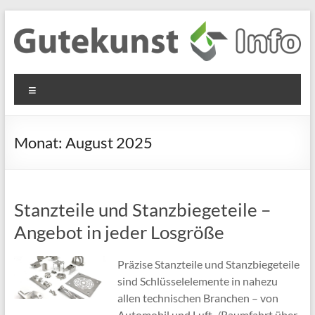
Zum
Inhalt
springen
Gutekunst
Informationen
Menü
und
Formfedern
Wissenswertes
GmbH
zu Federn aus
Monat:
August 2025
Flachmaterial
Stanzteile und Stanzbiegeteile –
Angebot in jeder Losgröße
Präzise Stanzteile und Stanzbiegeteile
sind Schlüsselelemente in nahezu
allen technischen Branchen – von
Automobil und Luft-/Raumfahrt über