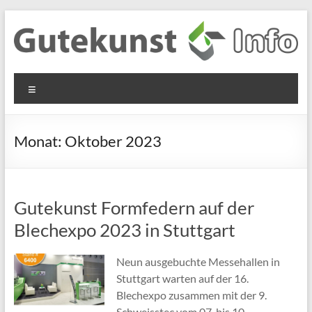
Zum
Inhalt
springen
Gutekunst
Informationen
Menü
und
Formfedern
Wissenswertes
GmbH
zu Federn aus
Monat:
Oktober 2023
Flachmaterial
Gutekunst Formfedern auf der
Blechexpo 2023 in Stuttgart
Neun ausgebuchte Messehallen in
Stuttgart warten auf der 16.
Blechexpo zusammen mit der 9.
Schweisstec vom 07. bis 10.