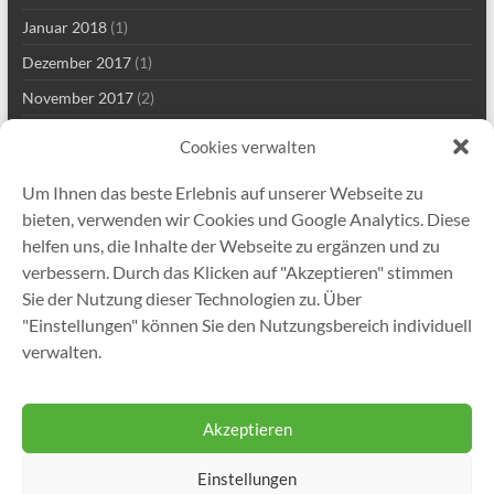
Januar 2018
(1)
Dezember 2017
(1)
November 2017
(2)
Mai 2017
(2)
Cookies verwalten
März 2017
(1)
Um Ihnen das beste Erlebnis auf unserer Webseite zu
Januar 2017
(1)
bieten, verwenden wir Cookies und Google Analytics. Diese
November 2016
(1)
helfen uns, die Inhalte der Webseite zu ergänzen und zu
verbessern. Durch das Klicken auf "Akzeptieren" stimmen
November 2015
(1)
Sie der Nutzung dieser Technologien zu. Über
Juni 2015
(2)
"Einstellungen" können Sie den Nutzungsbereich individuell
November 2014
(1)
verwalten.
September 2013
(1)
Akzeptieren
Einstellungen
Copyright © 2026
Gutekunst Formfedern GmbH
. Alle Rechte vorbehalten.