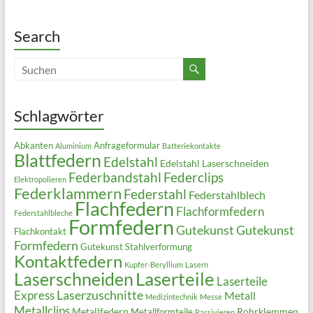
Search
Schlagwörter
Abkanten
Anfrageformular
Aluminium
Batteriekontakte
Blattfedern
Edelstahl
Edelstahl Laserschneiden
Federbandstahl
Federclips
Elektropolieren
Federklammern
Federstahl
Federstahlblech
Flachfedern
Flachformfedern
Federstahlbleche
Formfedern
Gutekunst
Gutekunst
Flachkontakt
Formfedern
Gutekunst Stahlverformung
Kontaktfedern
Kupfer-Beryllium
Lasern
Laserteile
Laserschneiden
Laserteile
Laserzuschnitte
Express
Metall
Medizintechnik
Messe
Metallclips
Metallfedern
Rohrklemmen
Metallformteile
Passivieren