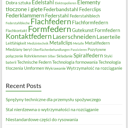
Elementy
Edelstahl
Dobra sztuka
Elektropolieren
tłoczone i gięte
Federbandstahl
Federclips
Federklammern
Federstahl
Federstahlblech
Flachfedern
Flachformfedern
Federstahlbleche
Formfedern
Gutekunst Formfedern
Flachkontakt
Kontaktfedern
Laserschneiden
Laserteile
Metallclips
Metallfedern
Leitfähigkeit
Medizintechnik
Metalle
Miedziany beryl
Pozytywne
Oberflächenbehandlungen
Passivieren
Spiralfedern
połączenie
Rohrklemmen
Składanie
Styki
Silber
Technische Federn
Technologia formowania
Technologia
baterii
tłoczenia
Umformen
Wytrzymałość na rozciąganie
Wykrawanie
Recent Posts
Sprężyny techniczne dla przemysłu spożywczego
Stal nierdzewna o wytrzymałości na rozciąganie
Niestandardowe części do rysowania