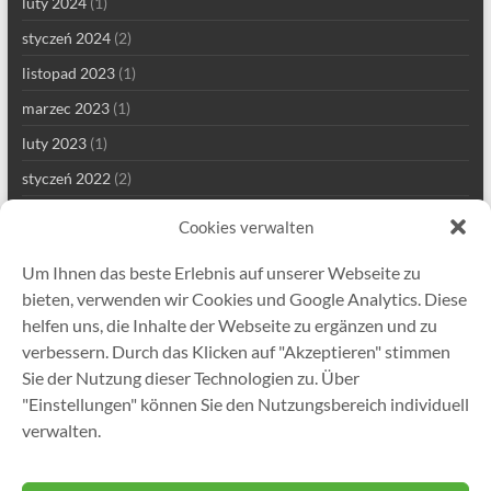
luty 2024
(1)
styczeń 2024
(2)
listopad 2023
(1)
marzec 2023
(1)
luty 2023
(1)
styczeń 2022
(2)
grudzień 2021
(1)
Cookies verwalten
wrzesień 2021
(2)
Um Ihnen das beste Erlebnis auf unserer Webseite zu
sierpień 2021
(4)
bieten, verwenden wir Cookies und Google Analytics. Diese
lipiec 2021
(1)
helfen uns, die Inhalte der Webseite zu ergänzen und zu
verbessern. Durch das Klicken auf "Akzeptieren" stimmen
maj 2021
(7)
Sie der Nutzung dieser Technologien zu. Über
kwiecień 2021
(2)
"Einstellungen" können Sie den Nutzungsbereich individuell
styczeń 2021
(1)
verwalten.
grudzień 2020
(5)