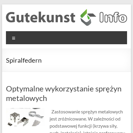
Skip
to
content
Gutekunst
Informationen
Menu
und
Formfedern
Wissenswertes
GmbH
zu Federn aus
Spiralfedern
Flachmaterial
Optymalne wykorzystanie sprężyn
metalowych
Zastosowanie sprężyn metalowych
jest zróżnicowane. W zależności od
podstawowej funkcji (krzywa siły,
ruch, instalacja), istnieje preferowany