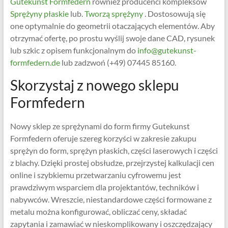
Gutekunst Formfedern
również producenci kompleksów
Sprężyny płaskie
lub.
Tworzą sprężyny
. Dostosowują się
one optymalnie do geometrii otaczających elementów. Aby
otrzymać ofertę, po prostu wyślij swoje dane CAD, rysunek
lub szkic z opisem funkcjonalnym do
info@gutekunst-
formfedern.de
lub zadzwoń (+49) 07445 85160.
Skorzystaj z nowego sklepu
Formfedern
Nowy sklep ze sprężynami do form firmy Gutekunst
Formfedern oferuje szereg korzyści w zakresie zakupu
sprężyn do form, sprężyn płaskich, części laserowych i części
z blachy. Dzięki prostej obsłudze, przejrzystej kalkulacji cen
online i szybkiemu przetwarzaniu cyfrowemu jest
prawdziwym wsparciem dla projektantów, techników i
nabywców. Wreszcie, niestandardowe części formowane z
metalu można konfigurować, obliczać ceny, składać
zapytania i zamawiać w nieskomplikowany i oszczędzający