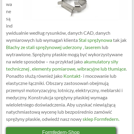
wa
ne
są
ind
ywidualnie według rysunków, danych CAD, danych
wymiarowych lub wymagań klienta
Stal sprężynowa
tak jak
Blachy ze stali sprężynowej
uderzony
,
laserem
lub
wytrawione. Sprężyny płaskie mogą być wykorzystywane
na wiele sposobów – na przykład jako
akumulatory siły
technicznej , elementy pomiarowe, wibracyjne lub tłumiące
.
Ponadto służą również jako
Kontakt-
i mocowanie lub
elastyczne łączniki. Obszary zastosowań obejmują
przemysł motoryzacyjny, lotniczy, elektryczny, meblarski i
medyczny. Konstrukcja sprężyny płaskiej wymaga
wieloletniego doświadczenia. Aby uzyskać niewiążącą
natychmiastową wycenę lub bezpośrednio zamówić
sprężyny płaskie, odwiedź nasz nowy
sklep Formfedern.
Formfedern-Shop