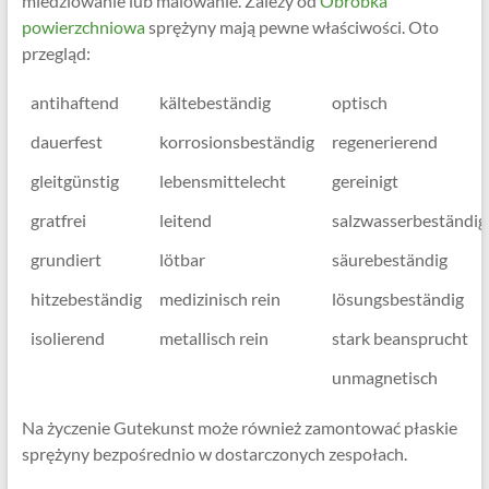
miedziowanie lub malowanie. Zależy od
Obróbka
powierzchniowa
sprężyny mają pewne właściwości. Oto
przegląd:
antihaftend
kältebeständig
optisch
dauerfest
korrosionsbeständig
regenerierend
gleitgünstig
lebensmittelecht
gereinigt
gratfrei
leitend
salzwasserbeständig
grundiert
lötbar
säurebeständig
hitzebeständig
medizinisch rein
lösungsbeständig
isolierend
metallisch rein
stark beansprucht
unmagnetisch
Na życzenie Gutekunst może również zamontować płaskie
sprężyny bezpośrednio w dostarczonych zespołach.