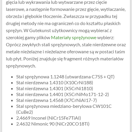
gięcia lub wykrawania lub wytwarzane przez cięcie
laserowe, a następnie formowanie przez gięcie, wytłaczanie,
obrzeża i głębokie tłoczenie. Zwłaszcza w przypadku tej
drugiej metody nie ma ograniczeń co do kształtu płaskich
sprężyn. W Gutekunst użytkownicy mogą wybierać z
szerokiej gamy plików
Materiały sprężynowe
wybierz:
Oprócz zwykłych stali sprężynowych, stale nierdzewne oraz
metale nieżelazne i nieżelazne oferowane są w postaci taśm
lub płyt. Poniżej znajduje się fragment różnych materiałów
sprężynowych.
Stal sprężynowa 1.1248 (utwardzana C75S + QT)
Stal nierdzewna 1.4310 (X10CrNi188)
Stal nierdzewna 1.4301 (X5CrNi1810)
Stal nierdzewna 1.4401 (X5CrNiMo171-12-2)
Stal nierdzewna 1.4568 (X7CrNiAI17-7)
Stal sprężynowa miedziano-berylowa CW101C
(CuBe2)
2,4669 Inconel (NiCr15Fe7TiAI)
2.4632 Nimonic 90 (NiCr20CO18Ti)