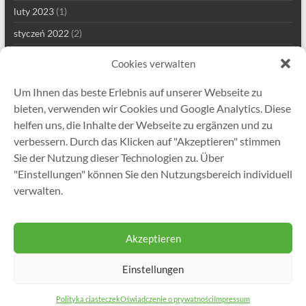
luty 2023
(1)
styczeń 2022
(2)
grudzień 2021
(1)
Cookies verwalten
wrzesień 2021
(2)
Um Ihnen das beste Erlebnis auf unserer Webseite zu
sierpień 2021
(4)
bieten, verwenden wir Cookies und Google Analytics. Diese
lipiec 2021
(1)
helfen uns, die Inhalte der Webseite zu ergänzen und zu
verbessern. Durch das Klicken auf "Akzeptieren" stimmen
maj 2021
(7)
Sie der Nutzung dieser Technologien zu. Über
kwiecień 2021
(2)
"Einstellungen" können Sie den Nutzungsbereich individuell
styczeń 2021
(1)
verwalten.
grudzień 2020
(5)
Akzeptieren
Einstellungen
Prawa autorskie © 2026
Gutekunst Formfedern GmbH
. All rights reserved.
Theme
Spacious
by ThemeGrill. Powered by:
WordPress
.
Polityka ciasteczek
Oświadczenie o prywatności
Impressum