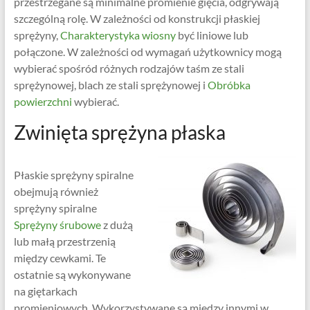
przestrzegane są minimalne promienie gięcia, odgrywają
szczególną rolę. W zależności od konstrukcji płaskiej
sprężyny,
Charakterystyka wiosny
być liniowe lub
połączone. W zależności od wymagań użytkownicy mogą
wybierać spośród różnych rodzajów taśm ze stali
sprężynowej, blach ze stali sprężynowej i
Obróbka
powierzchni
wybierać.
Zwinięta sprężyna płaska
Płaskie sprężyny spiralne
obejmują również
sprężyny spiralne
Sprężyny śrubowe
z dużą
lub małą przestrzenią
między cewkami. Te
ostatnie są wykonywane
na giętarkach
promieniowych. Wykorzystywane są między innymi w