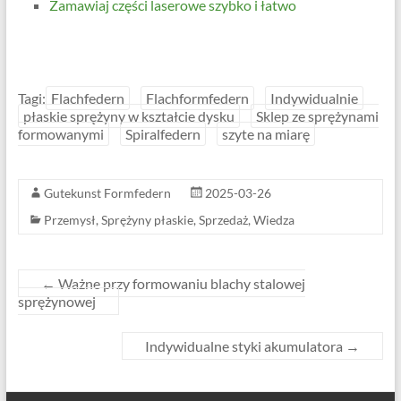
Zamawiaj części laserowe szybko i łatwo
Tagi:
Flachfedern
Flachformfedern
Indywidualnie
płaskie sprężyny w kształcie dysku
Sklep ze sprężynami
formowanymi
Spiralfedern
szyte na miarę
Gutekunst Formfedern
2025-03-26
Przemysł
,
Sprężyny płaskie
,
Sprzedaż
,
Wiedza
←
Ważne przy formowaniu blachy stalowej
sprężynowej
Indywidualne styki akumulatora
→