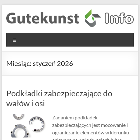
Skip
to
content
Gutekunst
Informationen
Menu
und
Formfedern
Wissenswertes
GmbH
zu Federn aus
Miesiąc:
styczeń 2026
Flachmaterial
Podkładki zabezpieczające do
wałów i osi
Zadaniem podkładek
zabezpieczających jest mocowanie i
ograniczanie elementów w kierunku
osiowym na wałach, osiach lub w