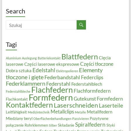
Search
Tagi
Blattfedern
Cięcia
Aluminium
Auslegung
Batteriekontakt
Części tłoczone
laserowe
Części laserowe ekspresowe
Elementy
Edelstahl
Dobra sztuka
Elektropolieren
tłoczone i gięte
Federbandstahl
Federclips
Federklammern
Federstahl
Federstahlblech
Flachfedern
Flachformfedern
Federstahlbleche
Formfedern
Gutekunst Formfedern
Flachkontakt
Kontaktfedern
Laserschneiden
Laserteile
Metallclips
Metallfedern
Leitfähigkeit
Medizintechnik
Metalle
Miedziany beryl
Pozytywne
Oberflächenbehandlungen
Passivieren
Spiralfedern
połączenie
Rohrklemmen
Składanie
Styki
Silber