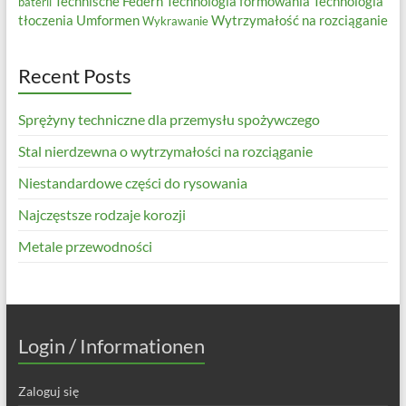
Technische Federn
Technologia formowania
Technologia
baterii
tłoczenia
Umformen
Wytrzymałość na rozciąganie
Wykrawanie
Recent Posts
Sprężyny techniczne dla przemysłu spożywczego
Stal nierdzewna o wytrzymałości na rozciąganie
Niestandardowe części do rysowania
Najczęstsze rodzaje korozji
Metale przewodności
Login / Informationen
Zaloguj się