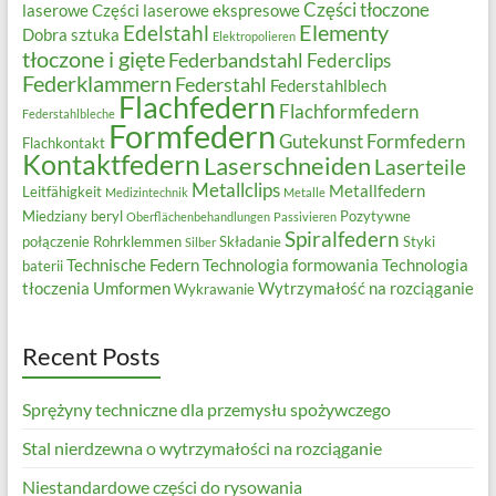
Części tłoczone
laserowe
Części laserowe ekspresowe
Elementy
Edelstahl
Dobra sztuka
Elektropolieren
tłoczone i gięte
Federbandstahl
Federclips
Federklammern
Federstahl
Federstahlblech
Flachfedern
Flachformfedern
Federstahlbleche
Formfedern
Gutekunst Formfedern
Flachkontakt
Kontaktfedern
Laserschneiden
Laserteile
Metallclips
Metallfedern
Leitfähigkeit
Medizintechnik
Metalle
Miedziany beryl
Pozytywne
Oberflächenbehandlungen
Passivieren
Spiralfedern
połączenie
Rohrklemmen
Składanie
Styki
Silber
Technische Federn
Technologia formowania
Technologia
baterii
tłoczenia
Umformen
Wytrzymałość na rozciąganie
Wykrawanie
Recent Posts
Sprężyny techniczne dla przemysłu spożywczego
Stal nierdzewna o wytrzymałości na rozciąganie
Niestandardowe części do rysowania