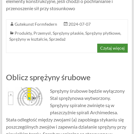
elementy konstrukcyjne, jeśli chodzi o pochłanianie i
przenoszenie sił przy stosunkowo
Gutekunst Formfedern
2024-07-07
Produkty
,
Przemysł
,
Sprężyny płaskie
,
Sprężyny płytkowe
,
Sprężyny w kształcie
,
Sprzedaż
Czytaj więcej
Oblicz sprężyny śrubowe
Sprężyny śrubowe będzie wyłączony
Stal sprężynowa wytworzony.
Sprężyny spiralne zwinięte są w
płaszczyźnie spirali Archimedesa.
Stała odległość między zwojami (a) zapobiega stykaniu się
poszczególnych zwojów i zapewnia działanie sprężyny przy
niewielkim tarciu. Sprężyny spiralne są stosowane w