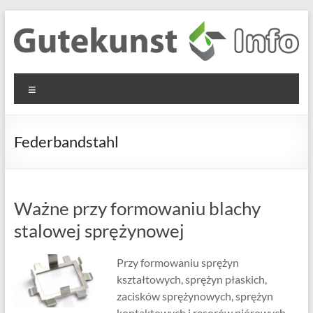
Skip
to
content
Gutekunst
Informationen
Menu
und
Formfedern
Wissenswertes
GmbH
zu Federn aus
Federbandstahl
Flachmaterial
Ważne przy formowaniu blachy
stalowej sprężynowej
Przy formowaniu sprężyn
kształtowych, sprężyn płaskich,
zacisków sprężynowych, sprężyn
kontaktowych i resorów piórowych