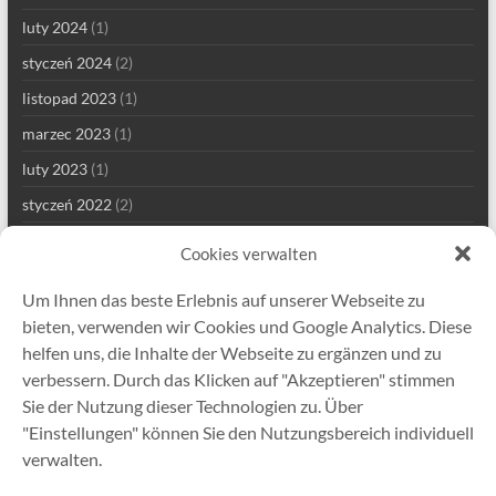
luty 2024
(1)
styczeń 2024
(2)
listopad 2023
(1)
marzec 2023
(1)
luty 2023
(1)
styczeń 2022
(2)
grudzień 2021
(1)
Cookies verwalten
wrzesień 2021
(2)
Um Ihnen das beste Erlebnis auf unserer Webseite zu
sierpień 2021
(4)
bieten, verwenden wir Cookies und Google Analytics. Diese
lipiec 2021
(1)
helfen uns, die Inhalte der Webseite zu ergänzen und zu
verbessern. Durch das Klicken auf "Akzeptieren" stimmen
maj 2021
(7)
Sie der Nutzung dieser Technologien zu. Über
kwiecień 2021
(2)
"Einstellungen" können Sie den Nutzungsbereich individuell
styczeń 2021
(1)
verwalten.
grudzień 2020
(5)