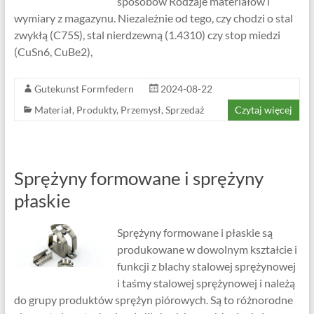
sposobów Rodzaje materiałów i
wymiary z magazynu. Niezależnie od tego, czy chodzi o stal
zwykłą (C75S), stal nierdzewną (1.4310) czy stop miedzi
(CuSn6, CuBe2),
Gutekunst Formfedern
2024-08-22
Materiał
,
Produkty
,
Przemysł
,
Sprzedaż
Czytaj więcej
Sprężyny formowane i sprężyny
płaskie
Sprężyny formowane i płaskie są
produkowane w dowolnym kształcie i
funkcji z blachy stalowej sprężynowej
i taśmy stalowej sprężynowej i należą
do grupy produktów sprężyn piórowych. Są to różnorodne