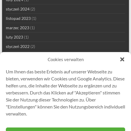
styczeń 2024
(2)
listopad 2023
(1)
marzec 2023
(1)
luty 2023
(1)
styczeń 2022
(2)
grudzień 2021
(1)
Cookies verwalten
wrzesień 2021
(2)
Um Ihnen das beste Erlebnis auf unserer Webseite zu
sierpień 2021
(4)
bieten, verwenden wir Cookies und Google Analytics. Diese
lipiec 2021
(1)
helfen uns, die Inhalte der Webseite zu ergänzen und zu
verbessern. Durch das Klicken auf "Akzeptieren" stimmen
maj 2021
(7)
Sie der Nutzung dieser Technologien zu. Über
kwiecień 2021
(2)
"Einstellungen" können Sie den Nutzungsbereich individuell
styczeń 2021
(1)
verwalten.
grudzień 2020
(5)