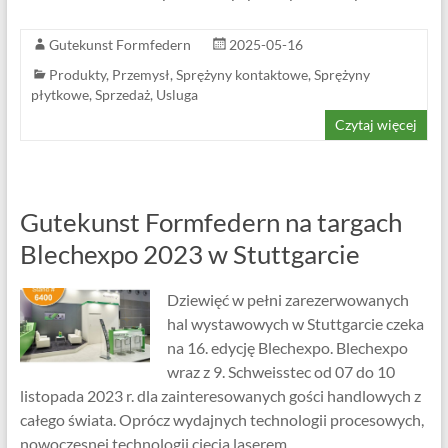
Gutekunst Formfedern
2025-05-16
Produkty
,
Przemysł
,
Sprężyny kontaktowe
,
Sprężyny
płytkowe
,
Sprzedaż
,
Usluga
Czytaj więcej
Gutekunst Formfedern na targach
Blechexpo 2023 w Stuttgarcie
Dziewięć w pełni zarezerwowanych
hal wystawowych w Stuttgarcie czeka
na 16. edycję Blechexpo. Blechexpo
wraz z 9. Schweisstec od 07 do 10
listopada 2023 r. dla zainteresowanych gości handlowych z
całego świata. Oprócz wydajnych technologii procesowych,
nowoczesnej technologii cięcia laserem