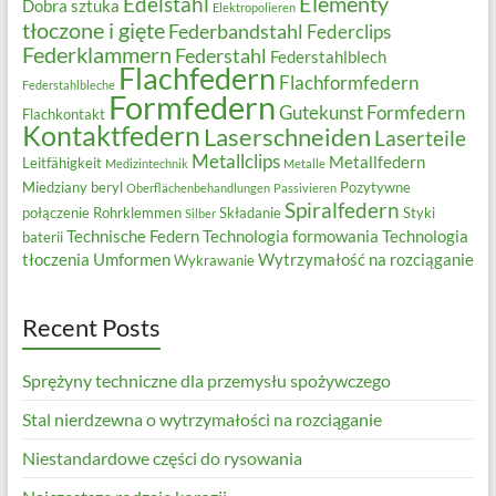
Elementy
Edelstahl
Dobra sztuka
Elektropolieren
tłoczone i gięte
Federbandstahl
Federclips
Federklammern
Federstahl
Federstahlblech
Flachfedern
Flachformfedern
Federstahlbleche
Formfedern
Gutekunst Formfedern
Flachkontakt
Kontaktfedern
Laserschneiden
Laserteile
Metallclips
Metallfedern
Leitfähigkeit
Medizintechnik
Metalle
Miedziany beryl
Pozytywne
Oberflächenbehandlungen
Passivieren
Spiralfedern
połączenie
Rohrklemmen
Składanie
Styki
Silber
Technische Federn
Technologia formowania
Technologia
baterii
tłoczenia
Umformen
Wytrzymałość na rozciąganie
Wykrawanie
Recent Posts
Sprężyny techniczne dla przemysłu spożywczego
Stal nierdzewna o wytrzymałości na rozciąganie
Niestandardowe części do rysowania