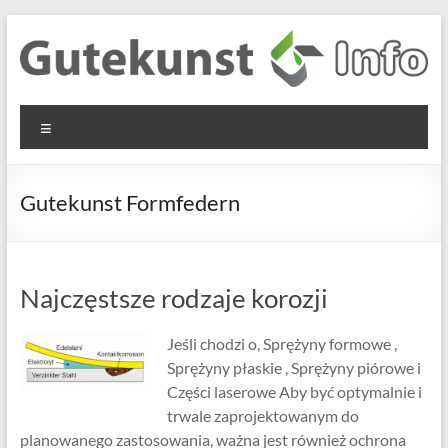
Skip
to
content
Gutekunst
Informationen
Menu
und
Formfedern
Wissenswertes
GmbH
zu Federn aus
Gutekunst Formfedern
Flachmaterial
Najczęstsze rodzaje korozji
Jeśli chodzi o, Sprężyny formowe ,
Sprężyny płaskie , Sprężyny piórowe i
Części laserowe Aby być optymalnie i
trwale zaprojektowanym do
planowanego zastosowania, ważna jest również ochrona