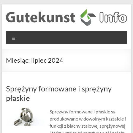
Skip
to
content
Gutekunst
Informationen
Menu
und
Formfedern
Wissenswertes
GmbH
zu Federn aus
Miesiąc:
lipiec 2024
Flachmaterial
Sprężyny formowane i sprężyny
płaskie
Sprężyny formowane i płaskie są
produkowane w dowolnym kształcie i
funkcji z blachy stalowej sprężynowej
i taśmy stalowej sprężynowej i należą