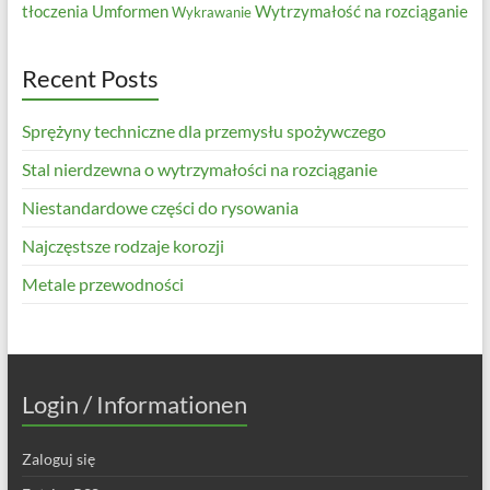
tłoczenia
Umformen
Wytrzymałość na rozciąganie
Wykrawanie
Recent Posts
Sprężyny techniczne dla przemysłu spożywczego
Stal nierdzewna o wytrzymałości na rozciąganie
Niestandardowe części do rysowania
Najczęstsze rodzaje korozji
Metale przewodności
Login / Informationen
Zaloguj się