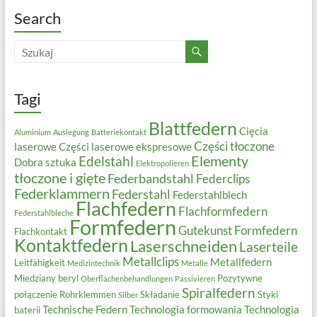
Search
Tagi
Blattfedern
Cięcia
Aluminium
Auslegung
Batteriekontakt
Części tłoczone
laserowe
Części laserowe ekspresowe
Elementy
Edelstahl
Dobra sztuka
Elektropolieren
tłoczone i gięte
Federbandstahl
Federclips
Federklammern
Federstahl
Federstahlblech
Flachfedern
Flachformfedern
Federstahlbleche
Formfedern
Gutekunst Formfedern
Flachkontakt
Kontaktfedern
Laserschneiden
Laserteile
Metallclips
Metallfedern
Leitfähigkeit
Medizintechnik
Metalle
Miedziany beryl
Pozytywne
Oberflächenbehandlungen
Passivieren
Spiralfedern
połączenie
Rohrklemmen
Składanie
Styki
Silber
Technische Federn
Technologia formowania
Technologia
baterii