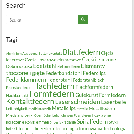
Search
Tagi
Blattfedern
Cięcia
Aluminium
Auslegung
Batteriekontakt
Części tłoczone
laserowe
Części laserowe ekspresowe
Elementy
Edelstahl
Dobra sztuka
Elektropolieren
tłoczone i gięte
Federbandstahl
Federclips
Federklammern
Federstahl
Federstahlblech
Flachfedern
Flachformfedern
Federstahlbleche
Formfedern
Gutekunst Formfedern
Flachkontakt
Kontaktfedern
Laserschneiden
Laserteile
Metallclips
Metallfedern
Leitfähigkeit
Medizintechnik
Metalle
Miedziany beryl
Pozytywne
Oberflächenbehandlungen
Passivieren
Spiralfedern
połączenie
Rohrklemmen
Składanie
Styki
Silber
Technische Federn
Technologia formowania
Technologia
baterii