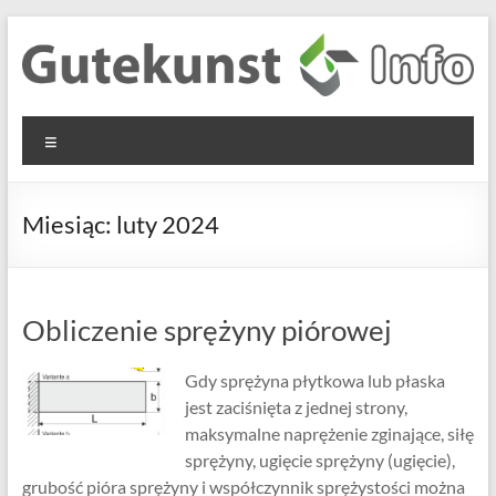
Skip
to
content
Gutekunst
Informationen
Menu
und
Formfedern
Wissenswertes
GmbH
zu Federn aus
Miesiąc:
luty 2024
Flachmaterial
Obliczenie sprężyny piórowej
Gdy sprężyna płytkowa lub płaska
jest zaciśnięta z jednej strony,
maksymalne naprężenie zginające, siłę
sprężyny, ugięcie sprężyny (ugięcie),
grubość pióra sprężyny i współczynnik sprężystości można