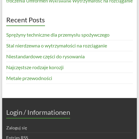
tłoczenia
Umformen
Wytrzymałość na rozciąganie
Wykrawanie
Recent Posts
Sprężyny techniczne dla przemysłu spożywczego
Stal nierdzewna o wytrzymałości na rozciąganie
Niestandardowe części do rysowania
Najczęstsze rodzaje korozji
Metale przewodności
Login / Informationen
Zaloguj się
Entries
RSS