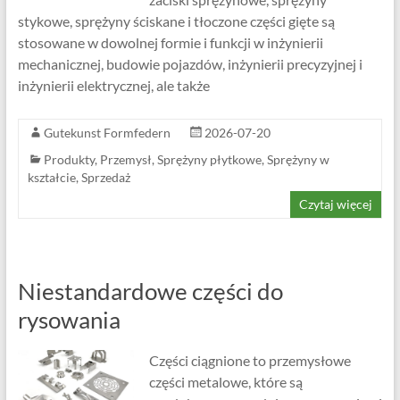
stykowe, sprężyny ściskane i tłoczone części gięte są
stosowane w dowolnej formie i funkcji w inżynierii
mechanicznej, budowie pojazdów, inżynierii precyzyjnej i
inżynierii elektrycznej, ale także
Gutekunst Formfedern
2026-07-20
Produkty
,
Przemysł
,
Sprężyny płytkowe
,
Sprężyny w
kształcie
,
Sprzedaż
Czytaj więcej
Niestandardowe części do
rysowania
Części ciągnione to przemysłowe
części metalowe, które są