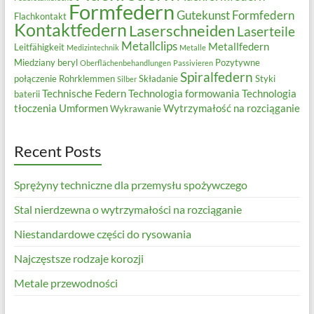
Formfedern
Gutekunst Formfedern
Flachkontakt
Kontaktfedern
Laserschneiden
Laserteile
Metallclips
Metallfedern
Leitfähigkeit
Medizintechnik
Metalle
Miedziany beryl
Pozytywne
Oberflächenbehandlungen
Passivieren
Spiralfedern
połączenie
Rohrklemmen
Składanie
Styki
Silber
Technische Federn
Technologia formowania
Technologia
baterii
tłoczenia
Umformen
Wytrzymałość na rozciąganie
Wykrawanie
Recent Posts
Sprężyny techniczne dla przemysłu spożywczego
Stal nierdzewna o wytrzymałości na rozciąganie
Niestandardowe części do rysowania
Najczęstsze rodzaje korozji
Metale przewodności