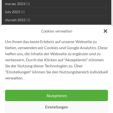
marzec 2023
(1)
luty 2023
(1)
styczeń 2022
(2)
grudzień 2021
(1)
Cookies verwalten
wrzesień 2021
(2)
Um Ihnen das beste Erlebnis auf unserer Webseite zu
sierpień 2021
(4)
bieten, verwenden wir Cookies und Google Analytics. Diese
lipiec 2021
(1)
helfen uns, die Inhalte der Webseite zu ergänzen und zu
verbessern. Durch das Klicken auf "Akzeptieren" stimmen
maj 2021
(7)
Sie der Nutzung dieser Technologien zu. Über
kwiecień 2021
(2)
"Einstellungen" können Sie den Nutzungsbereich individuell
styczeń 2021
(1)
verwalten.
grudzień 2020
(5)
Akzeptieren
Einstellungen
Prawa autorskie © 2026
Gutekunst Formfedern GmbH
. All rights reserved.