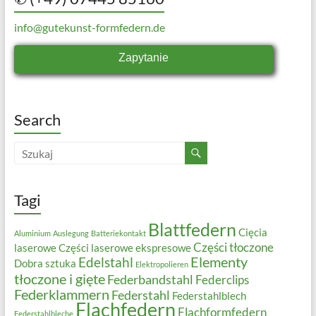
info@gutekunst-formfedern.de
Zapytanie
Search
Tagi
Blattfedern
Cięcia
Aluminium
Auslegung
Batteriekontakt
Części tłoczone
laserowe
Części laserowe ekspresowe
Elementy
Edelstahl
Dobra sztuka
Elektropolieren
tłoczone i gięte
Federbandstahl
Federclips
Federklammern
Federstahl
Federstahlblech
Flachfedern
Flachformfedern
Federstahlbleche