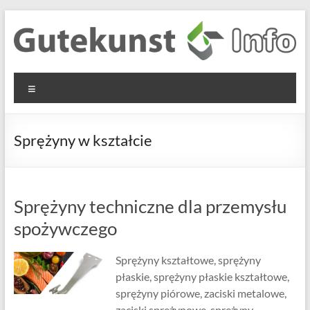
Skip
to
content
Gutekunst
Informationen
Menu
und
Formfedern
Wissenswertes
GmbH
zu Federn aus
Sprężyny w kształcie
Flachmaterial
Sprężyny techniczne dla przemysłu
spożywczego
Sprężyny kształtowe, sprężyny
płaskie, sprężyny płaskie kształtowe,
sprężyny piórowe, zaciski metalowe,
zaciski sprężynowe, sprężyny