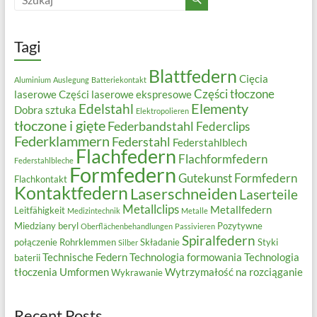
Tagi
Blattfedern
Cięcia
Aluminium
Auslegung
Batteriekontakt
Części tłoczone
laserowe
Części laserowe ekspresowe
Elementy
Edelstahl
Dobra sztuka
Elektropolieren
tłoczone i gięte
Federbandstahl
Federclips
Federklammern
Federstahl
Federstahlblech
Flachfedern
Flachformfedern
Federstahlbleche
Formfedern
Gutekunst Formfedern
Flachkontakt
Kontaktfedern
Laserschneiden
Laserteile
Metallclips
Metallfedern
Leitfähigkeit
Medizintechnik
Metalle
Miedziany beryl
Pozytywne
Oberflächenbehandlungen
Passivieren
Spiralfedern
połączenie
Rohrklemmen
Składanie
Styki
Silber
Technische Federn
Technologia formowania
Technologia
baterii
tłoczenia
Umformen
Wytrzymałość na rozciąganie
Wykrawanie
Recent Posts