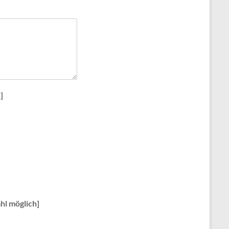
]
hl möglich]