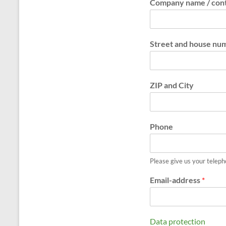
o
Company name / con
p
e
r
t
Street and house nu
i
e
s
ZIP and City
Phone
Please give us your teleph
Email-address
*
Data protection