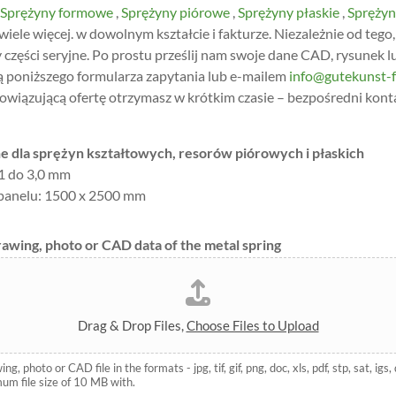
Sprężyny formowe
,
Sprężyny piórowe
,
Sprężyny płaskie
,
Sprężyn
 wiele więcej. w dowolnym kształcie i fakturze. Niezależnie od tego, 
y części seryjne. Po prostu prześlij nam swoje dane CAD, rysunek l
ą poniższego formularza zapytania lub e-mailem
info@gutekunst-f
owiązującą ofertę otrzymasz w krótkim czasie – bezpośredni konta
 dla sprężyn kształtowych, resorów piórowych i płaskich
,1 do 3,0 mm
panelu: 1500 x 2500 mm
rawing, photo or CAD data of the metal spring
Drag & Drop Files,
Choose Files to Upload
, photo or CAD file in the formats - jpg, tif, gif, png, doc, xls, pdf, stp, sat, igs,
um file size of 10 MB with.