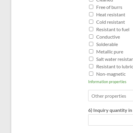
Free of burrs
Heat resistant
Cold resistant
Resistant to fuel
Conductive
Solderable
Metallic pure
Salt water resista
Resistant to lubri
Non-magnetic
Information properties
O
t
h
6) Inquiry quantity in
e
r
p
r