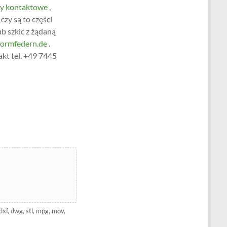
y kontaktowe
,
czy są to części
ub szkic z żądaną
ormfedern.de
.
kt tel. +49 7445
 dxf, dwg, stl, mpg, mov,