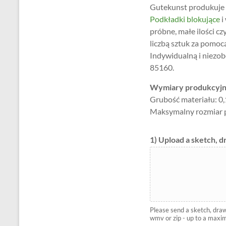
Gutekunst produkuje
Podkładki blokujące
i
próbne, małe ilości cz
liczbą sztuk za pomoc
Indywidualną i niezob
85160.
Wymiary produkcyjne
Grubość materiału: 0
Maksymalny rozmiar 
1) Upload a sketch, d
Please send a sketch, drawing
wmv or zip - up to a maxim