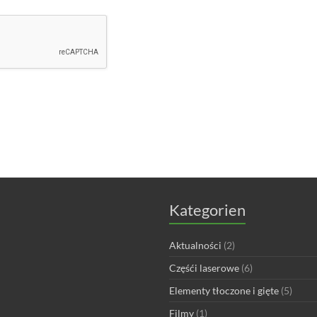
Kategorien
Aktualności
(2)
Częśći laserowe
(6)
Elementy tłoczone i gięte
(5)
Filmy
(1)