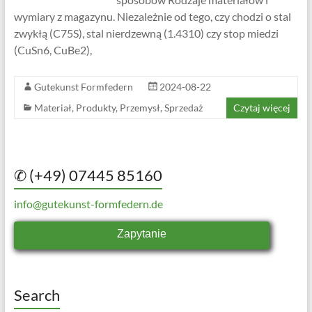
wymiary z magazynu. Niezależnie od tego, czy chodzi o stal
zwykłą (C75S), stal nierdzewną (1.4310) czy stop miedzi
(CuSn6, CuBe2),
Gutekunst Formfedern
2024-08-22
Materiał
,
Produkty
,
Przemysł
,
Sprzedaż
Czytaj więcej
✆ (+49) 07445 85160
info@gutekunst-formfedern.de
Zapytanie
Search