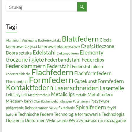
Tagi
Blattfedern
Cięcia
Aluminium
Auslegung
Batteriekontakt
Części tłoczone
laserowe
Części laserowe ekspresowe
Elementy
Edelstahl
Dobra sztuka
Elektropolieren
tłoczone i gięte
Federbandstahl
Federclips
Federklammern
Federstahl
Federstahlblech
Flachfedern
Flachformfedern
Federstahlbleche
Formfedern
Gutekunst Formfedern
Flachkontakt
Kontaktfedern
Laserschneiden
Laserteile
Metallclips
Metallfedern
Leitfähigkeit
Medizintechnik
Metalle
Miedziany beryl
Pozytywne
Oberflächenbehandlungen
Passivieren
Spiralfedern
połączenie
Rohrklemmen
Składanie
Styki
Silber
Technische Federn
Technologia formowania
Technologia
baterii
tłoczenia
Umformen
Wytrzymałość na rozciąganie
Wykrawanie