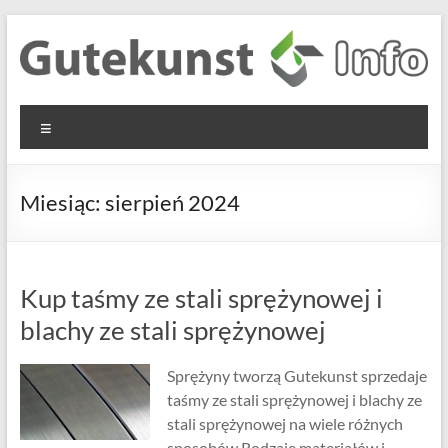
Skip
to
content
Gutekunst
Informationen
Menu
und
Formfedern
Wissenswertes
GmbH
zu Federn aus
Miesiąc:
sierpień 2024
Flachmaterial
Kup taśmy ze stali sprężynowej i
blachy ze stali sprężynowej
Sprężyny tworzą Gutekunst sprzedaje
taśmy ze stali sprężynowej i blachy ze
stali sprężynowej na wiele różnych
sposobów Rodzaje materiałów i