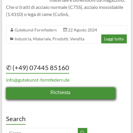
Che si tratti di acciaio normale (C75S), acciaio inossidabile
(1.4310) o lega di rame (CuSn6,
Gutekunst Formfedern
22 Agosto 2024
Industria
,
Materiale
,
Prodotti
,
Vendita
Leggi tutto
✆ (+49) 07445 85160
info@gutekunst-formfedern.de
Richiesta
Search