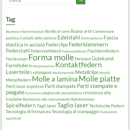
Tag
Buona arte
Berillio di rame
Connessione
Aluminium
Batteriekontakt
Edelstahl
Fascia
positiva
Contatti della batteria
Elektropolieren
Federklammern
elastica in acciaio
Federclips
Federstahl
Federstahlblech
Flachformfedern
Federstahlbleche
Forma molle
Gutekunst
Formare
Flachkontakt
Kontaktfedern
Formfedern
Interpretazione
Laserteile
Metallclips
Leitfähigkeit
Medizintechnik
Metalle
Molle piatte
Molle a lamina
Metallfedern
Parti stampate e
Parti stampate
Parti laser espresse
piegate
resistenza alla
pieghevole
punzonatura
Passivieren
trazione
Resistenza allo snervamento
Rohrklemmen
Taglio laser
Spiralfedern
Tagli laser
Technische Federn
Tecnologia di formatura
Tecnologia di stampaggio
Trattamenti
superficiali