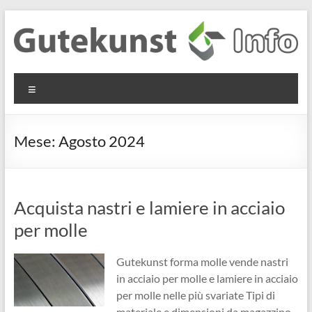
Salta
al
contenuto
Gutekunst
Informationen
Menu
und
Formfedern
Wissenswertes
GmbH
zu Federn aus
Mese:
Agosto 2024
Flachmaterial
Acquista nastri e lamiere in acciaio
per molle
Gutekunst forma molle vende nastri
in acciaio per molle e lamiere in acciaio
per molle nelle più svariate Tipi di
materiale e dimensioni da magazzino.