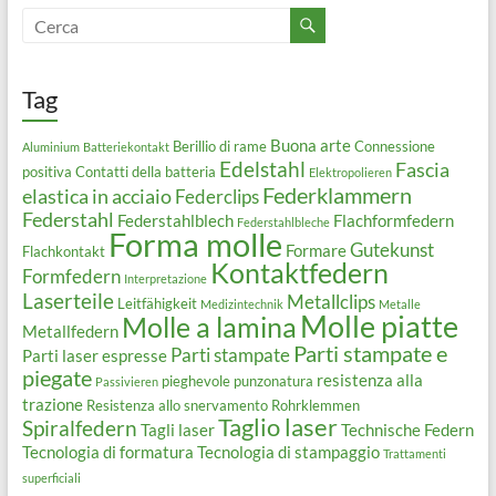
Tag
Buona arte
Berillio di rame
Connessione
Aluminium
Batteriekontakt
Edelstahl
Fascia
positiva
Contatti della batteria
Elektropolieren
Federklammern
elastica in acciaio
Federclips
Federstahl
Federstahlblech
Flachformfedern
Federstahlbleche
Forma molle
Gutekunst
Formare
Flachkontakt
Kontaktfedern
Formfedern
Interpretazione
Laserteile
Metallclips
Leitfähigkeit
Medizintechnik
Metalle
Molle piatte
Molle a lamina
Metallfedern
Parti stampate e
Parti stampate
Parti laser espresse
piegate
resistenza alla
pieghevole
punzonatura
Passivieren
trazione
Resistenza allo snervamento
Rohrklemmen
Taglio laser
Spiralfedern
Tagli laser
Technische Federn
Tecnologia di formatura
Tecnologia di stampaggio
Trattamenti
superficiali