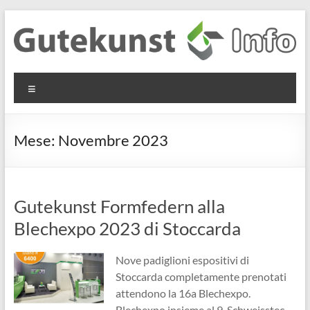
Salta
al
contenuto
Gutekunst
Informationen
Menu
und
Formfedern
Wissenswertes
GmbH
zu Federn aus
Mese:
Novembre 2023
Flachmaterial
Gutekunst Formfedern alla
Blechexpo 2023 di Stoccarda
Nove padiglioni espositivi di
Stoccarda completamente prenotati
attendono la 16a Blechexpo.
Blechexpo insieme al 9. Schweisstec