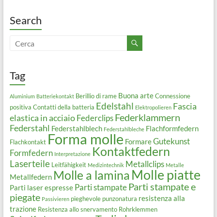
Search
Tag
Buona arte
Berillio di rame
Connessione
Aluminium
Batteriekontakt
Edelstahl
Fascia
positiva
Contatti della batteria
Elektropolieren
Federklammern
elastica in acciaio
Federclips
Federstahl
Federstahlblech
Flachformfedern
Federstahlbleche
Forma molle
Gutekunst
Formare
Flachkontakt
Kontaktfedern
Formfedern
Interpretazione
Laserteile
Metallclips
Leitfähigkeit
Medizintechnik
Metalle
Molle piatte
Molle a lamina
Metallfedern
Parti stampate e
Parti stampate
Parti laser espresse
piegate
resistenza alla
pieghevole
punzonatura
Passivieren
trazione
Resistenza allo snervamento
Rohrklemmen