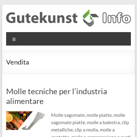
Salta
al
contenuto
Gutekunst
Informationen
Menu
und
Formfedern
Wissenswertes
GmbH
zu Federn aus
Vendita
Flachmaterial
Molle tecniche per l’industria
alimentare
Molle sagomate, molle piatte, molle
sagomate piatte, molle a balestra, clip
metalliche, clip a molla, molle a
contatto, molle a compressione e parti