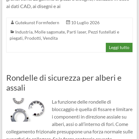
ai dati CAD, ai disegni e ai
Gutekunst Formfedern
10 Luglio 2026
Industria
,
Molle sagomate
,
Parti laser
,
Pezzi fustellati e
piegati
,
Prodotti
,
Vendita
Leggi tutto
Rondelle di sicurezza per alberi e
assali
La funzione delle rondelle di
bloccaggio è quella di fissare e limitare
i componenti in direzione assiale su
alberi, assi o all’interno di fori. Come
collegamento frizionale presuppone una forza normale sulle
superfici da collegare. Se la forza contraria causata