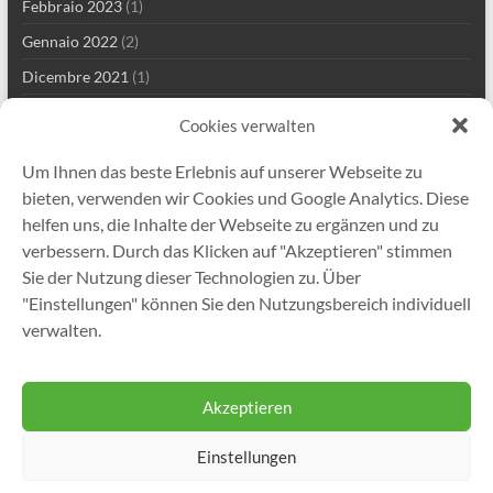
Febbraio 2023
(1)
Gennaio 2022
(2)
Dicembre 2021
(1)
Settembre 2021
(2)
Cookies verwalten
Agosto 2021
(3)
Um Ihnen das beste Erlebnis auf unserer Webseite zu
Luglio 2021
(1)
bieten, verwenden wir Cookies und Google Analytics. Diese
Maggio 2021
(5)
helfen uns, die Inhalte der Webseite zu ergänzen und zu
verbessern. Durch das Klicken auf "Akzeptieren" stimmen
Aprile 2021
(2)
Sie der Nutzung dieser Technologien zu. Über
Marzo 2021
(2)
"Einstellungen" können Sie den Nutzungsbereich individuell
Gennaio 2021
(1)
verwalten.
Dicembre 2020
(5)
Akzeptieren
Einstellungen
Copyright © 2026
Gutekunst Formfedern GmbH
. Tutti i diritti riservati. Tema
Spacious
di ThemeGrill. Sviluppato da:
WordPress
.