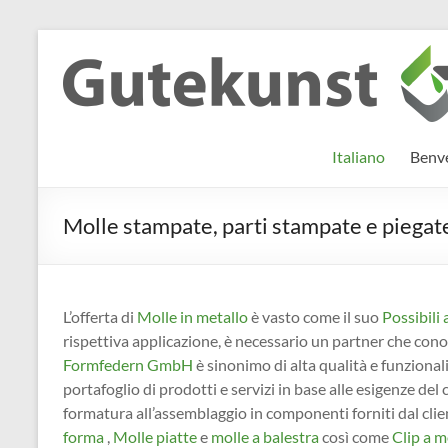
Salta
al
Gutekunst
Informationen
contenuto
und
Formfedern
Wissenswertes
GmbH
zu Federn aus
Italiano
Benve
Flachmaterial
Molle stampate, parti stampate e piegate e
L’offerta di
Molle in metallo
è vasto come il suo
Possibili 
rispettiva applicazione, è necessario un partner che conos
Formfedern GmbH
è sinonimo di alta qualità e funzional
portafoglio di prodotti e servizi in base alle esigenze del
formatura all’assemblaggio in componenti forniti dal cl
forma
,
Molle piatte
e
molle a balestra
così come
Clip a m