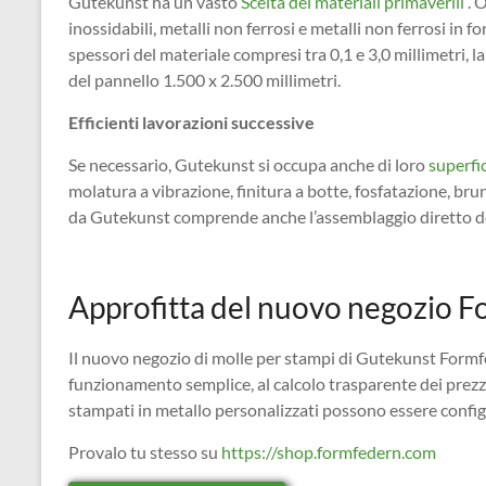
Gutekunst ha un vasto
Scelta dei materiali primaverili
. O
inossidabili, metalli non ferrosi e metalli non ferrosi in 
spessori del materiale compresi tra 0,1 e 3,0 millimetri, l
del pannello 1.500 x 2.500 millimetri.
Efficienti lavorazioni successive
Se necessario, Gutekunst si occupa anche di loro
superfic
molatura a vibrazione, finitura a botte, fosfatazione, brun
da Gutekunst comprende anche l’assemblaggio diretto dell
Approfitta del nuovo negozio 
Il nuovo negozio di molle per stampi di Gutekunst Formfede
funzionamento semplice, al calcolo trasparente dei prezzi o
stampati in metallo personalizzati possono essere configu
Provalo tu stesso su
https://shop.formfedern.com