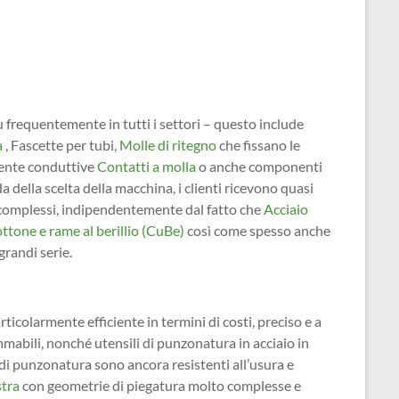
ù frequentemente in tutti i settori – questo include
a
, Fascette per tubi,
Molle di ritegno
che fissano le
amente conduttive
Contatti a molla
o anche componenti
della scelta della macchina, i clienti ricevono quasi
aggi complessi, indipendentemente dal fatto che
Acciaio
ottone e rame al berillio (CuBe)
così come spesso anche
grandi serie.
ticolarmente efficiente in termini di costi, preciso e a
abili, nonché utensili di punzonatura in acciaio in
 di punzonatura sono ancora resistenti all’usura e
stra
con geometrie di piegatura molto complesse e