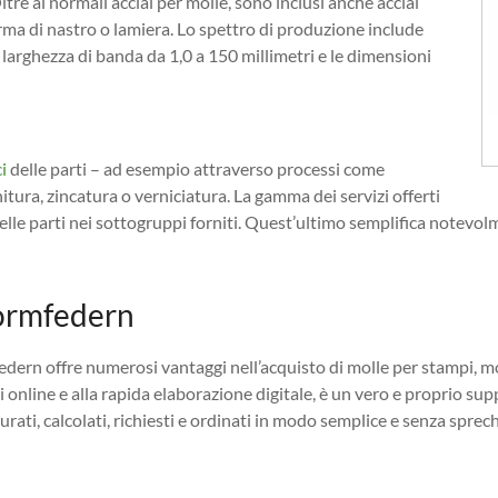
ltre ai normali acciai per molle, sono inclusi anche acciai
forma di nastro o lamiera. Lo spettro di produzione include
a larghezza di banda da 1,0 a 150 millimetri e le dimensioni
i
delle parti – ad esempio attraverso processi come
itura, zincatura o verniciatura. La gamma dei servizi offerti
e parti nei sottogruppi forniti. Quest’ultimo semplifica notevolme
Formfedern
rn offre numerosi vantaggi nell’acquisto di molle per stampi, molle
nline e alla rapida elaborazione digitale, è un vero e proprio suppor
rati, calcolati, richiesti e ordinati in modo semplice e senza sprec