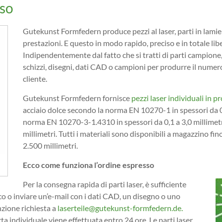
sso
Gutekunst Formfedern produce pezzi al laser, parti in lamie
prestazioni. E questo in modo rapido, preciso e in totale libe
Indipendentemente dal fatto che si tratti di parti campione, 
schizzi, disegni, dati CAD o campioni per produrre il numero 
cliente.
Gutekunst Formfedern fornisce
pezzi laser individuali in 
acciaio dolce secondo la norma EN 10270-1 in spessori da 0,
norma EN 10270-3-1.4310 in spessori da 0,1 a 3,0 millimetri 
millimetri. Tutti i materiali sono disponibili a magazzino f
2.500 millimetri.
Ecco come funziona l’ordine espresso
Per la consegna rapida di parti laser, è sufficiente
nco o inviare un’e-mail con i dati CAD, un disegno o uno
unzione richiesta a
laserteile@gutekunst-formfedern.de.
a individuale viene effettuata entro 24 ore. Le parti laser