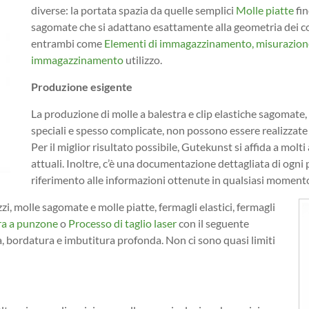
diverse: la portata spazia da quelle semplici
Molle piatte
fin
sagomate che si adattano esattamente alla geometria dei co
entrambi come
Elementi di immagazzinamento, misurazione
immagazzinamento
utilizzo.
Produzione esigente
La produzione di molle a balestra e clip elastiche sagomate,
speciali e spesso complicate, non possono essere realizza
Per il miglior risultato possibile, Gutekunst si affida a mol
attuali. Inoltre, c’è una documentazione dettagliata di og
riferimento alle informazioni ottenute in qualsiasi momento
i, molle sagomate e molle piatte, fermagli elastici, fermagli
ra a punzone
o
Processo di taglio laser
con il seguente
a, bordatura e imbutitura profonda. Non ci sono quasi limiti