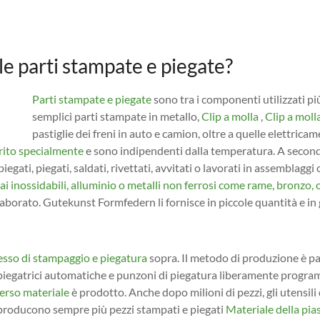
le parti stampate e piegate?
Parti stampate e piegate
sono tra i componenti utilizzati pi
semplici parti stampate in metallo,
Clip a molla
,
Clip a moll
pastiglie dei freni in auto e camion, oltre a quelle elettric
rito specialmente
e sono indipendenti dalla temperatura. A seconda 
, piegati, piegati, saldati, rivettati, avvitati o lavorati in assembl
iai inossidabili, alluminio o metalli non ferrosi come rame, bronzo, 
aborato. Gutekunst Formfedern li fornisce in piccole quantità e in 
sso di stampaggio e piegatura
sopra. Il metodo di produzione è par
piegatrici automatiche e punzoni di piegatura liberamente programm
verso materiale
è prodotto. Anche dopo milioni di pezzi, gli utensili
 producono sempre più pezzi stampati e piegati
Materiale della pia