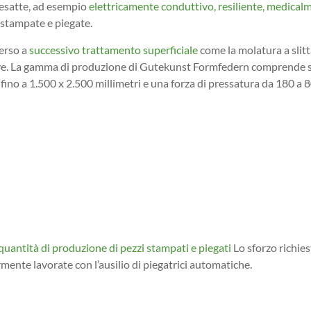
i esatte, ad esempio
elettricamente conduttivo, resiliente, medical
i stampate e piegate.
erso a
successivo trattamento superficiale
come la molatura a slitta
ntive. La gamma di produzione di Gutekunst Formfedern comprende sp
e fino a 1.500 x 2.500 millimetri e una forza di pressatura da 180 a
quantità di produzione di pezzi stampati e piegati
Lo sforzo richies
rmente lavorate con l’ausilio di piegatrici automatiche.