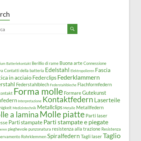
rch
Buona arte
Berillio di rame
Connessione
ium
Batteriekontakt
Edelstahl
Fascia
va
Contatti della batteria
Elektropolieren
Federklammern
tica in acciaio
Federclips
rstahl
Federstahlblech
Flachformfedern
Federstahlbleche
Forma molle
Gutekunst
Formare
kontakt
Kontaktfedern
Laserteile
mfedern
Interpretazione
Metallclips
Metallfedern
higkeit
Medizintechnik
Metalle
Molle piatte
le a lamina
Parti laser
Parti stampate e piegate
Parti stampate
esse
resistenza alla trazione
pieghevole
punzonatura
Resistenza
ieren
Taglio
Spiralfedern
Tagli laser
snervamento
Rohrklemmen