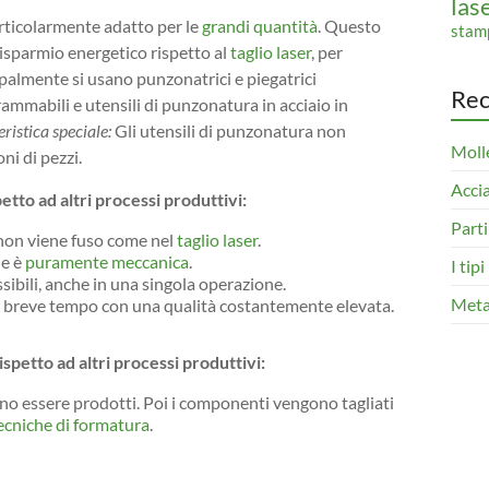
las
rticolarmente adatto per le
grandi quantità
. Questo
stam
 risparmio energetico rispetto al
taglio laser
, per
palmente si usano punzonatrici e piegatrici
Rec
mmabili e utensili di punzonatura in acciaio in
ristica speciale:
Gli utensili di punzonatura non
Molle
i di pezzi.
Accia
etto ad altri processi produttivi:
Parti
 non viene fuso come nel
taglio laser
.
ne è
puramente meccanica
.
I tip
ibili, anche in una singola operazione.
Metal
in breve tempo con una qualità costantemente elevata.
spetto ad altri processi produttivi:
ono essere prodotti. Poi i componenti vengono tagliati
ecniche di formatura
.