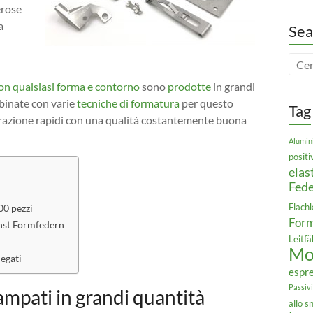
erose
a
Sea
on qualsiasi forma e contorno
sono
prodotte
in grandi
inate con varie
tecniche di formatura
per questo
Tag
orazione rapidi con una qualità costantemente buona
Alumin
positi
elas
Fede
Flach
00 pezzi
For
unst Formfedern
Leitfä
Mol
iegati
espr
Passiv
tampati in grandi quantità
allo 