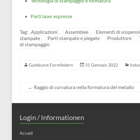
Tecnologia di stampaggio e formatura
Parti laser espresse
Tag:
Applicazioni
Assemblee
Elementi di sospens
stampate
Parti stampate e piegate
Produttore
di stampaggio
Gutekunst Formfedern
31 Gennaio 2022
Indus
←
Raggio di curvatura nella formatura del metallo
Login / Informationen
Accedi