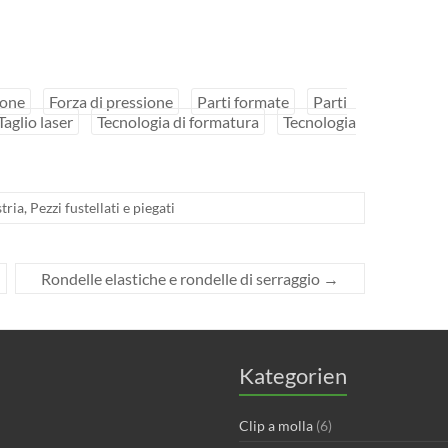
ione
Forza di pressione
Parti formate
Parti
Taglio laser
Tecnologia di formatura
Tecnologia
tria
,
Pezzi fustellati e piegati
Rondelle elastiche e rondelle di serraggio
→
Kategorien
Clip a molla
(6)