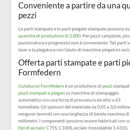
Conveniente a partire da una qu
pezzi
Le parti stampate e le parti piegate stampate possono 
quantità di produzione di 2.000
. Per pezzi campione, pic
punzonatura e progressivi non è conveniente. Tali parti 
laser e la piegatura con l’aiuto di macchine piegatrici au
Offerta parti stampate e parti 
Formfedern
Gutekunst Formfedern
è un produttore di
pezzi
stampati
pezzi stampati e piegati
su macchine di stampaggio
automatico con una forza di pressatura da otto a 63
tonnellate. Gli spessori del materiale da 0,05 a 3,0 millim
vengono lavorati con una larghezza di banda massima di
millimetri. I componenti possono essere fabbricati con va
tipi di acciaio
: C75S, C100S, acciaio inossidabile 1.4310,