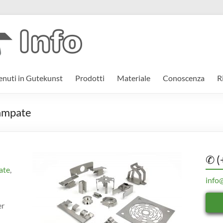
nuti in Gutekunst
Prodotti
Materiale
Conoscenza
R
tampate
✆ (
ate
,
info
er