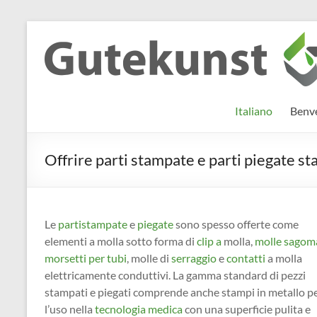
Salta
al
Gutekunst
Informationen
contenuto
und
Formfedern
Wissenswertes
GmbH
zu Federn aus
Italiano
Benve
Flachmaterial
Offrire parti stampate e parti piegate s
Le
parti
stampate
e
piegate
sono spesso offerte come
elementi a molla sotto forma di
clip a
molla,
molle sagom
morsetti
per tubi
, molle di
serraggio
e
contatti
a molla
elettricamente conduttivi. La gamma standard di pezzi
stampati e piegati comprende anche stampi in metallo p
l’uso nella
tecnologia medica
con una superficie pulita e