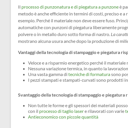
Il
processo di punzonatura e di piegatura a punzone
è pa
metodo è anche efficiente in termini di costi, preciso e a
esempio. Perché il materiale non deve essere fuso. Princi
automatiche con punzoni di piegatura liberamente progra
polvere o in metallo duro sotto forma di nastro.
La caratte
mostrano alcuna usura anche dopo la produzione di milion
Vantaggi della tecnologia di stampaggio e piegatura risp
Veloce e a risparmio energetico perché il materiale
Nessuna variazione termica, in quanto la lavorazio
Una vasta gamma di
tecniche di formatura
sono poss
I pezzi stampati e stampati-curvati sono prodotti 
Svantaggio della tecnologia di stampaggio e piegatura ri
Non tutte le forme e gli spessori dei materiali poss
con il
processo di taglio laser
e rilavorati con varie
t
Antieconomico con piccole quantità